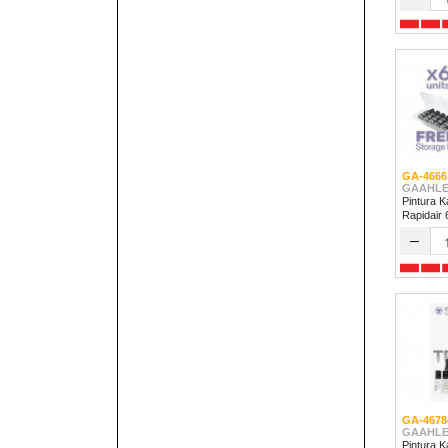
GA-4666
GAAHLE
Pintura K
Rapidair
–
GA-4678
GAAHLE
Pintura Kale