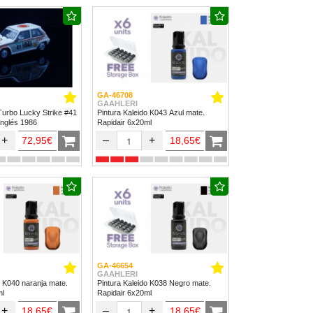
GA-46708
GAAHLERI
Turbo Lucky Strike #41
Pintura Kaleido K043 Azul mate.
Inglés 1986
Rapidair 6x20ml
+
–
+
72,95€
18,65€
GA-46654
GAAHLERI
o K040 naranja mate.
Pintura Kaleido K038 Negro mate.
ml
Rapidair 6x20ml
+
–
+
18,65€
18,65€