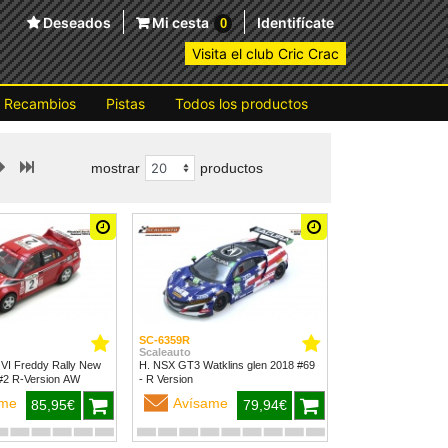
Deseados
Mi cesta
Identifícate
0
Visita el club Cric Crac
Recambios
Pistas
Todos los productos
mostrar
productos
SC-6359R
Scaleauto
 VI Freddy Rally New
H. NSX GT3 Watklins glen 2018 #69
Zealand 1999 #2 R-Version AW
- R Version
ame
Avísame
85,95€
79,94€