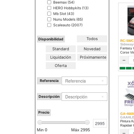
Beemax (54)
HERO Hobbykits (13)
Mb Slot (43)
Nunu Models (65)
Scaleauto (2007)
Todos
Disponibilidad
RC-SWC
Sideway
Standard
Novedad
Fantasy 
Corse Vi
Liquidación
Próximamente
2024
–
Oferta
Referencia
Descripción
Precio
GA-4669
GAAHLE
Pintura K
Rapidair
Min
0
Máx
2995
–