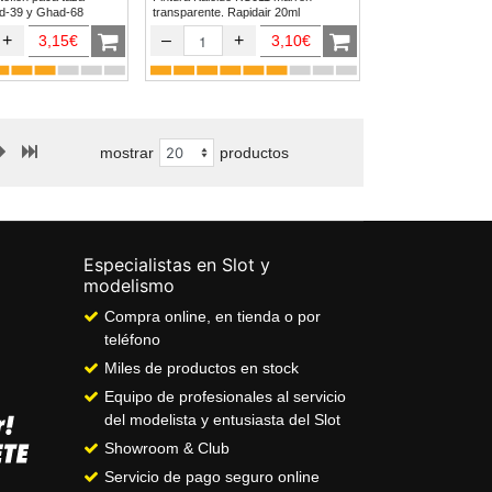
afo Ghad-39 y Ghad-68
transparente. Rapidair 20ml
+
–
+
3,15€
3,10€
mostrar
productos
Especialistas en Slot y
modelismo
Compra online, en tienda o por
teléfono
Miles de productos en stock
Equipo de profesionales al servicio
del modelista y entusiasta del Slot
Showroom & Club
Servicio de pago seguro online