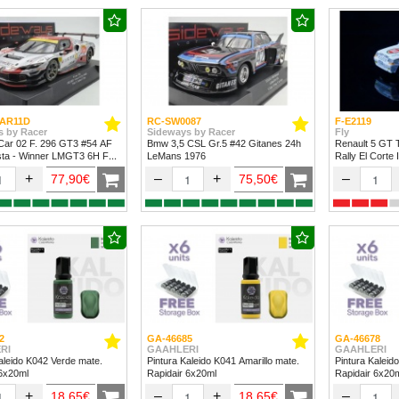
AR11D
RC-SW0087
F-E2119
s by Racer
Sideways by Racer
Fly
Car 02 F. 296 GT3 #54 AF
Bmw 3,5 CSL Gr.5 #42 Gitanes 24h
Renault 5 GT 
sta - Winner LMGT3 6H Fuji
LeMans 1976
Rally El Corte 
+
–
+
–
77,90€
75,50€
2
GA-46685
GA-46678
RI
GAAHLERI
GAAHLERI
aleido K042 Verde mate.
Pintura Kaleido K041 Amarillo mate.
Pintura Kaleid
 6x20ml
Rapidair 6x20ml
Rapidair 6x20
+
–
+
–
18,65€
18,65€