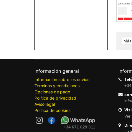
pinturas 
–
Más 
Información general
Infor
Información sobre los envíos
Tel
Terminos y condiciones
+34
Opciones de pago
cor
Política de privacidad
inf
Aviso legal
Visi
Política de cookies
Ver 
Dir
+34 671 629 311
La 