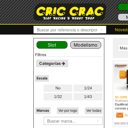
Noved
Slot
Modelismo
Más 
filtros
Categorías
Escala
No
1/24
1/32
1/43
SC-5200
Scaleaut
Equilibra
coronas 
Marcas
Ver por logo
Ver todas
A