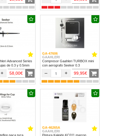
GA-47606
GAAHLERI
hleri Advanced Series
Compresor Gaahleri TURBOX mini
ujas de 0.3 y 0.5mm
con aerografo Seeker 0.3
+
–
+
58,00€
99,95€
GA-46265A
GAAHLERI
teflon paca taza
Pintura Kaleido KC011 marron