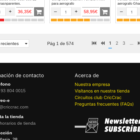
trasnparentes.
para aerografo
aerogr
+
–
+
–
36,35€
58,95€
1
2
3
...
recientes
Pág 1 de 574
mación de contacto
Acerca de
éfono
Nuestra empresa
 93 804 0015
Visítanos en nuestra tienda
Circuitos club CricCrac
reo-e
Preguntas frecuentes (FAQs)
o@criccrac.com
ta la tienda
horarios de tienda
ección
Masia, 28