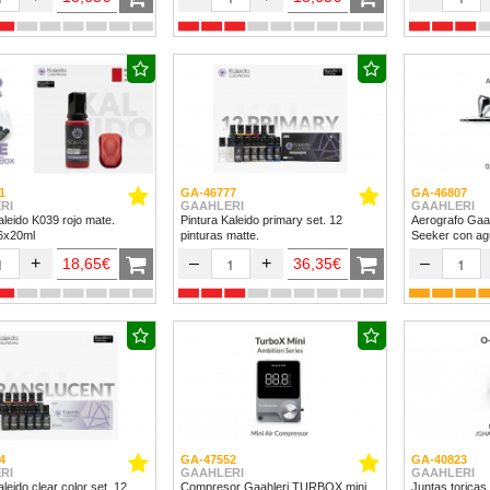
1
GA-46777
GA-46807
RI
GAAHLERI
GAAHLERI
aleido K039 rojo mate.
Pintura Kaleido primary set. 12
Aerografo Gaa
 6x20ml
pinturas matte.
Seeker con ag
+
–
+
–
18,65€
36,35€
4
GA-47552
GA-40823
RI
GAAHLERI
GAAHLERI
ido clear color set. 12
Compresor Gaahleri TURBOX mini
Juntas toricas 