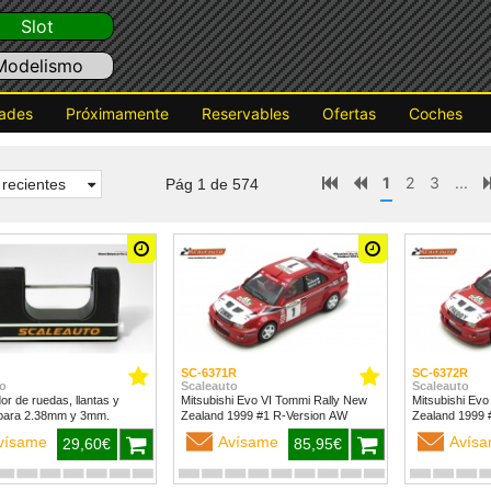
Slot
Modelismo
ades
Próximamente
Reservables
Ofertas
Coches
1
2
3
...
recientes
Pág 1 de 574
SC-6371R
SC-6372R
o
Scaleauto
Scaleauto
dor de ruedas, llantas y
Mitsubishi Evo VI Tommi Rally New
Mitsubishi Evo
para 2.38mm y 3mm.
Zealand 1999 #1 R-Version AW
vísame
Avísame
Avís
29,60€
85,95€