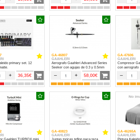
7
GA-46807
GA-47606
RI
GAAHLERI
GAAHLERI
aleido primary set. 12
Aerografo Gaahleri Advanced Series
Compresor Ga
matte.
Seeker con agujas de 0.3 y 0.5mm
con aerografo
+
–
+
–
36,35€
58,00€
2
GA-40823
GA-46265A
RI
GAAHLERI
GAAHLERI
r Gaahleri TURBOX mini
Juntas toricas teflon paca taza
Pintura Kalei