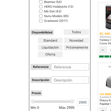
Beemax (54)
HERO Hobbykits (13)
Mb Slot (43)
Nunu Models (65)
Scaleauto (2011)
Todos
Disponibilidad
RC-SWC
Sideway
Standard
Novedad
Fantasy 
Corse Vi
Liquidación
Próximamente
2024
–
Oferta
Referencia
Descripción
Precio
GA-4668
GAAHLE
Pintura K
Rapidair
Min
0
Máx
2995
–