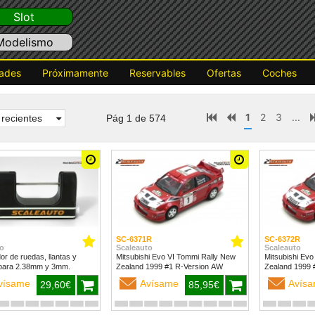
Slot
Modelismo
ades
Próximamente
Reservables
Ofertas
Coches
1
2
3
...
recientes
Pág 1 de 574
SC-6371R
SC-6372R
o
Scaleauto
Scaleauto
dor de ruedas, llantas y
Mitsubishi Evo VI Tommi Rally New
Mitsubishi Evo
para 2.38mm y 3mm.
Zealand 1999 #1 R-Version AW
vísame
Avísame
Avís
29,60€
85,95€