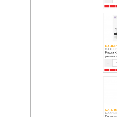
GA-4677
GAAHLE
Pintura K
pinturas 
–
GA-4755
GAAHLE
Compreso