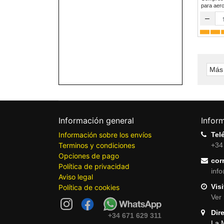
para a
–
Más 
Información general
Infor
Información sobre los envíos
Tel
Terminos y condiciones
+34
Opciones de pago
cor
Política de privacidad
inf
Aviso legal
Visi
Política de cookies
Ver 
Dir
+34 671 629 311
La 