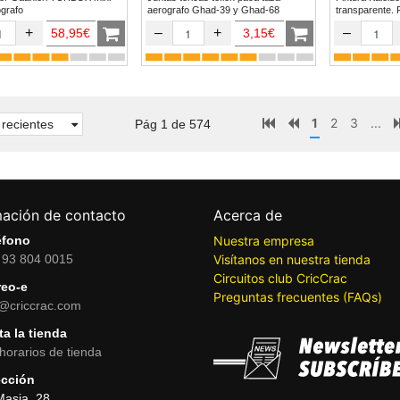
erografo
aerografo Ghad-39 y Ghad-68
transparente. 
+
–
+
–
58,95€
3,15€
1
2
3
...
recientes
Pág 1 de 574
mación de contacto
Acerca de
éfono
Nuestra empresa
 93 804 0015
Visítanos en nuestra tienda
Circuitos club CricCrac
reo-e
Preguntas frecuentes (FAQs)
o@criccrac.com
ta la tienda
horarios de tienda
ección
Masia, 28