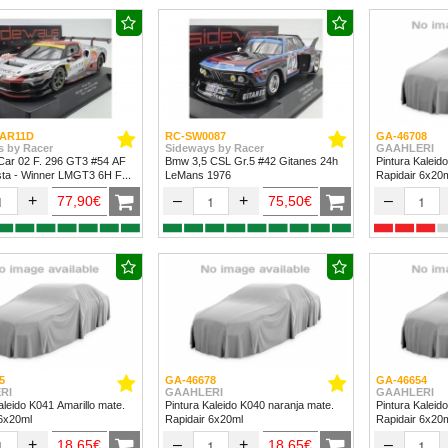
AR11D
RC-SW0087
GA-46708
s by Racer
Sideways by Racer
GAAHLERI
Car 02 F. 296 GT3 #54 AF
Bmw 3,5 CSL Gr.5 #42 Gitanes 24h
Pintura Kaleid
sta - Winner LMGT3 6H Fuji
LeMans 1976
Rapidair 6x20
+
–
+
–
77,90€
75,50€
5
GA-46678
GA-46654
RI
GAAHLERI
GAAHLERI
aleido K041 Amarillo mate.
Pintura Kaleido K040 naranja mate.
Pintura Kaleid
 6x20ml
Rapidair 6x20ml
Rapidair 6x20
+
–
+
–
18,65€
18,65€