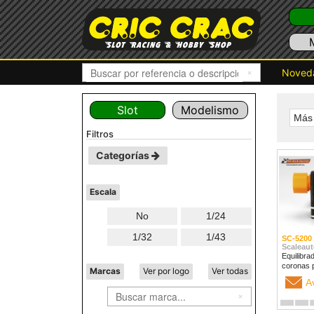
Noved
Slot
Modelismo
Más 
filtros
Categorías
Escala
No
1/24
1/32
1/43
SC-5200
Scaleaut
Equilibra
coronas 
Marcas
Ver por logo
Ver todas
A