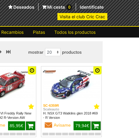
Deseados
Mi cesta
Identifícate
0
Visita el club Cric Crac
Recambios
Pistas
Todos los productos
mostrar
productos
SC-6359R
Scaleauto
 VI Freddy Rally New
H. NSX GT3 Watklins glen 2018 #69
Zealand 1999 #2 R-Version AW
- R Version
ame
Avísame
85,95€
79,94€