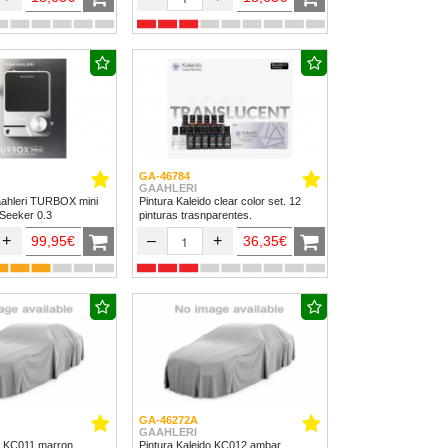
GA-46784
GAAHLERI
ahleri TURBOX mini
Pintura Kaleido clear color set. 12
 Seeker 0.3
pinturas trasnparentes.
+
–
+
99,95€
36,35€
GA-46272A
GAAHLERI
do KC011 marron
Pintura Kaleido KC012 ambar