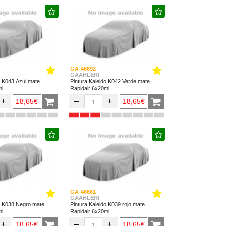
GA-46692
GAAHLERI
o K043 Azul mate.
Pintura Kaleido K042 Verde mate.
ml
Rapidair 6x20ml
+
–
+
18,65€
18,65€
GA-46661
GAAHLERI
o K038 Negro mate.
Pintura Kaleido K039 rojo mate.
ml
Rapidair 6x20ml
+
–
+
18,65€
18,65€