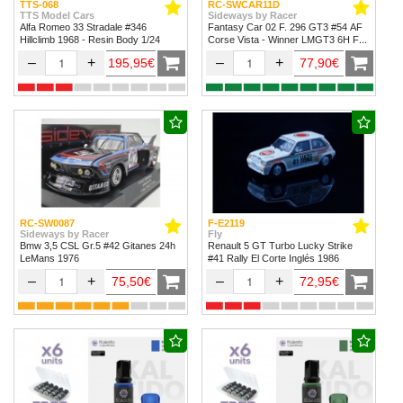
TTS-068
RC-SWCAR11D
TTS Model Cars
Sideways by Racer
Alfa Romeo 33 Stradale #346
Fantasy Car 02 F. 296 GT3 #54 AF
Hillclimb 1968 - Resin Body 1/24
Corse Vista - Winner LMGT3 6H Fuji
2024
–
+
–
+
195,95€
77,90€
RC-SW0087
F-E2119
Sideways by Racer
Fly
Bmw 3,5 CSL Gr.5 #42 Gitanes 24h
Renault 5 GT Turbo Lucky Strike
LeMans 1976
#41 Rally El Corte Inglés 1986
–
+
–
+
75,50€
72,95€