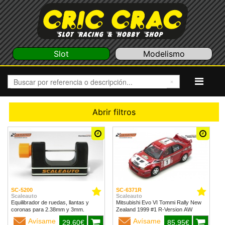
Slot
Modelismo
Abrir filtros
SC-5200
SC-6371R
Scaleauto
Scaleauto
Equilibrador de ruedas, llantas y
Mitsubishi Evo VI Tommi Rally New
coronas para 2.38mm y 3mm.
Zealand 1999 #1 R-Version AW
Avísame
Avísame
29,60€
85,95€