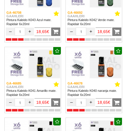
GA-46708
GA-46692
GAAHLERI
GAAHLERI
Pintura Kaleido K043 Azul mate.
Pintura Kaleido K042 Verde mate.
Rapidair 6x20ml
Rapidair 6x20ml
–
+
–
+
18,65€
18,65€
GA-46685
GA-46678
GAAHLERI
GAAHLERI
Pintura Kaleido K041 Amarillo mate.
Pintura Kaleido K040 naranja mate.
Rapidair 6x20ml
Rapidair 6x20ml
–
+
–
+
18,65€
18,65€