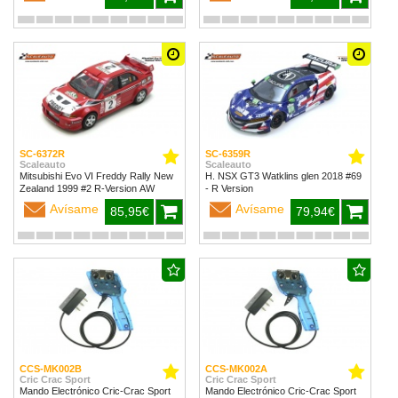
SC-6372R
SC-6359R
Scaleauto
Scaleauto
Mitsubishi Evo VI Freddy Rally New
H. NSX GT3 Watklins glen 2018 #69
Zealand 1999 #2 R-Version AW
- R Version
Avísame
Avísame
85,95€
79,94€
CCS-MK002B
CCS-MK002A
Cric Crac Sport
Cric Crac Sport
Mando Electrónico Cric-Crac Sport
Mando Electrónico Cric-Crac Sport