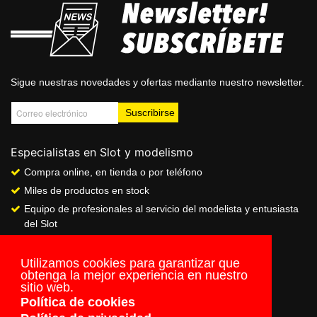
Sigue nuestras novedades y ofertas mediante nuestro newsletter.
Especialistas en Slot y modelismo
Compra online, en tienda o por teléfono
Miles de productos en stock
Equipo de profesionales al servicio del modelista y entusiasta
del Slot
Showroom & Club
Servicio de pago seguro online
Utilizamos cookies para garantizar que
obtenga la mejor experiencia en nuestro
Envios a todo el mundo
sitio web.
Política de cookies