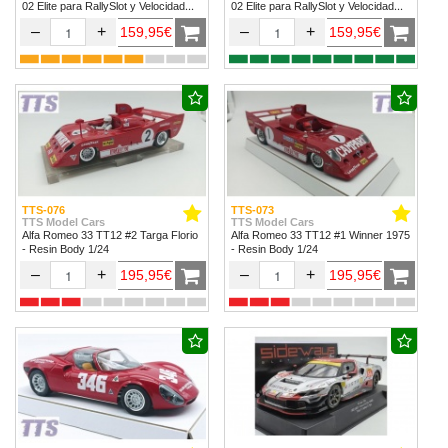
02 Elite para RallySlot y Velocidad
02 Elite para RallySlot y Velocidad
1/32 & 1/24.
1/32 & 1/24
–
+
–
+
159,95€
159,95€
TTS-076
TTS-073
TTS Model Cars
TTS Model Cars
Alfa Romeo 33 TT12 #2 Targa Florio
Alfa Romeo 33 TT12 #1 Winner 1975
- Resin Body 1/24
- Resin Body 1/24
–
+
–
+
195,95€
195,95€