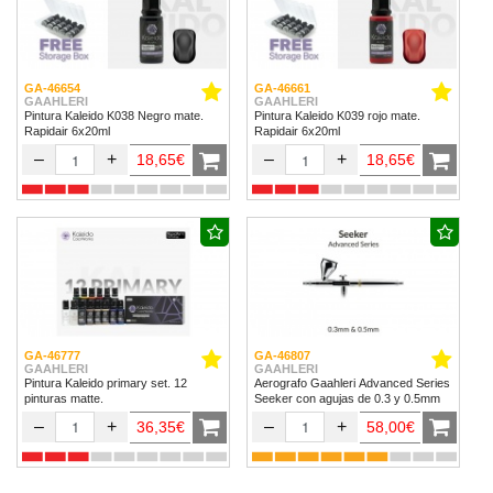
GA-46654
GA-46661
GAAHLERI
GAAHLERI
Pintura Kaleido K038 Negro mate.
Pintura Kaleido K039 rojo mate.
Rapidair 6x20ml
Rapidair 6x20ml
–
+
–
+
18,65€
18,65€
GA-46777
GA-46807
GAAHLERI
GAAHLERI
Pintura Kaleido primary set. 12
Aerografo Gaahleri Advanced Series
pinturas matte.
Seeker con agujas de 0.3 y 0.5mm
–
+
–
+
36,35€
58,00€