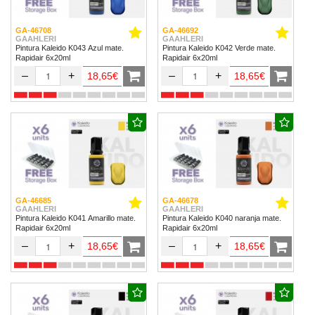
GA-46708
GA-46692
GAAHLERI
GAAHLERI
Pintura Kaleido K043 Azul mate.
Pintura Kaleido K042 Verde mate.
Rapidair 6x20ml
Rapidair 6x20ml
–
+
–
+
18,65€
18,65€
GA-46685
GA-46678
GAAHLERI
GAAHLERI
Pintura Kaleido K041 Amarillo mate.
Pintura Kaleido K040 naranja mate.
Rapidair 6x20ml
Rapidair 6x20ml
–
+
–
+
18,65€
18,65€