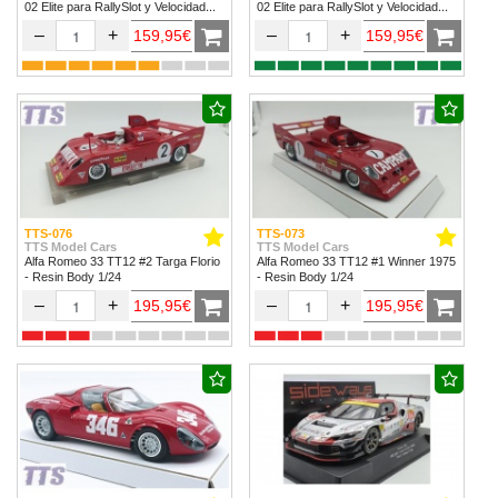
02 Elite para RallySlot y Velocidad
02 Elite para RallySlot y Velocidad
1/32 & 1/24.
1/32 & 1/24
–
+
–
+
159,95€
159,95€
TTS-076
TTS-073
TTS Model Cars
TTS Model Cars
Alfa Romeo 33 TT12 #2 Targa Florio
Alfa Romeo 33 TT12 #1 Winner 1975
- Resin Body 1/24
- Resin Body 1/24
–
+
–
+
195,95€
195,95€