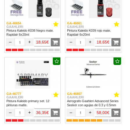
GA-46654
GA-46661
GAAHLERI
GAAHLERI
Pintura Kaleido K038 Negro mate.
Pintura Kaleido K039 rojo mate.
Rapidair 6x20ml
Rapidair 6x20ml
–
+
–
+
18,65€
18,65€
GA-46777
GA-46807
GAAHLERI
GAAHLERI
Pintura Kaleido primary set. 12
Aerografo Gaahleri Advanced Series
pinturas matte.
Seeker con agujas de 0.3 y 0.5mm
–
+
–
+
36,35€
58,00€