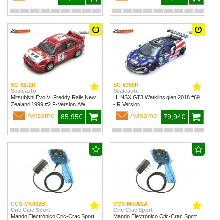
SC-6372R
SC-6359R
Scaleauto
Scaleauto
Mitsubishi Evo VI Freddy Rally New
H. NSX GT3 Watklins glen 2018 #69
Zealand 1999 #2 R-Version AW
- R Version
Avísame
Avísame
85,95€
79,94€
CCS-MK002B
CCS-MK002A
Cric Crac Sport
Cric Crac Sport
Mando Electrónico Cric-Crac Sport
Mando Electrónico Cric-Crac Sport