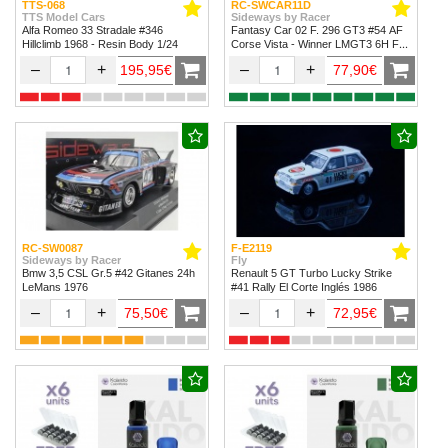
TTS-068
RC-SWCAR11D
TTS Model Cars
Sideways by Racer
Alfa Romeo 33 Stradale #346
Fantasy Car 02 F. 296 GT3 #54 AF
Hillclimb 1968 - Resin Body 1/24
Corse Vista - Winner LMGT3 6H Fuji
2024
–
+
–
+
195,95€
77,90€
RC-SW0087
F-E2119
Sideways by Racer
Fly
Bmw 3,5 CSL Gr.5 #42 Gitanes 24h
Renault 5 GT Turbo Lucky Strike
LeMans 1976
#41 Rally El Corte Inglés 1986
–
+
–
+
75,50€
72,95€