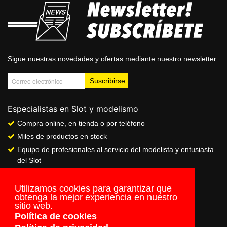
Sigue nuestras novedades y ofertas mediante nuestro newsletter.
Especialistas en Slot y modelismo
Compra online, en tienda o por teléfono
Miles de productos en stock
Equipo de profesionales al servicio del modelista y entusiasta
del Slot
Showroom & Club
Servicio de pago seguro online
Utilizamos cookies para garantizar que
obtenga la mejor experiencia en nuestro
Envios a todo el mundo
sitio web.
Política de cookies