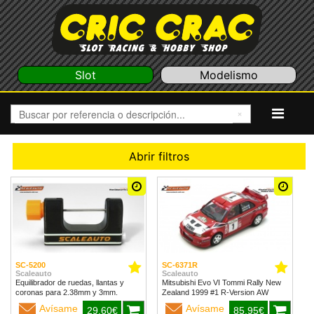
Slot
Modelismo
Abrir filtros
SC-5200
SC-6371R
Scaleauto
Scaleauto
Equilibrador de ruedas, llantas y
Mitsubishi Evo VI Tommi Rally New
coronas para 2.38mm y 3mm.
Zealand 1999 #1 R-Version AW
Avísame
Avísame
29,60€
85,95€