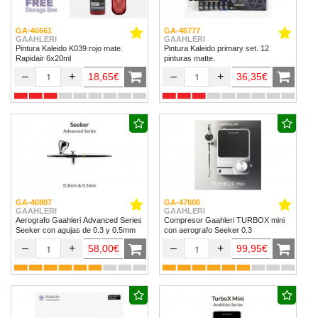
GA-46661
GA-46777
GAAHLERI
GAAHLERI
Pintura Kaleido K039 rojo mate.
Pintura Kaleido primary set. 12
Rapidair 6x20ml
pinturas matte.
–
+
–
+
18,65€
36,35€
GA-46807
GA-47606
GAAHLERI
GAAHLERI
Aerografo Gaahleri Advanced Series
Compresor Gaahleri TURBOX mini
Seeker con agujas de 0.3 y 0.5mm
con aerografo Seeker 0.3
–
+
–
+
58,00€
99,95€