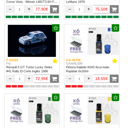
Corse Vista - Winner LMGT3 6H Fuji
LeMans 1976
2024
–
+
–
+
77,90€
75,50€
F-E2119
GA-46708
Fly
GAAHLERI
Renault 5 GT Turbo Lucky Strike
Pintura Kaleido K043 Azul mate.
#41 Rally El Corte Inglés 1986
Rapidair 6x20ml
–
+
–
+
72,95€
18,65€