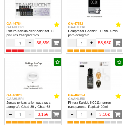
GA-46784
GA-47552
GAAHLERI
GAAHLERI
Pintura Kaleido clear color set. 12
Compresor Gaahleri TURBOX mini
pinturas trasnparentes.
para aerografo
–
+
–
+
36,35€
58,95€
GA-40823
GA-46265A
GAAHLERI
GAAHLERI
Juntas toricas teflon paca taza
Pintura Kaleido KC011 marron
aerografo Ghad-39 y Ghad-68
transparente. Rapidair 20ml
–
+
–
+
3,15€
3,10€