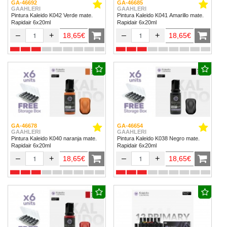
GA-46692
GA-46685
GAAHLERI
GAAHLERI
Pintura Kaleido K042 Verde mate.
Pintura Kaleido K041 Amarillo mate.
Rapidair 6x20ml
Rapidair 6x20ml
–
+
–
+
18,65€
18,65€
GA-46678
GA-46654
GAAHLERI
GAAHLERI
Pintura Kaleido K040 naranja mate.
Pintura Kaleido K038 Negro mate.
Rapidair 6x20ml
Rapidair 6x20ml
–
+
–
+
18,65€
18,65€