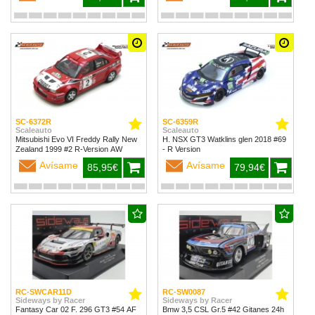
SC-6372R
SC-6359R
Scaleauto
Scaleauto
Mitsubishi Evo VI Freddy Rally New
H. NSX GT3 Watklins glen 2018 #69
Zealand 1999 #2 R-Version AW
- R Version
Avísame
Avísame
85,95€
79,94€
RC-SWCAR11D
RC-SW0087
Sideways by Racer
Sideways by Racer
Fantasy Car 02 F. 296 GT3 #54 AF
Bmw 3,5 CSL Gr.5 #42 Gitanes 24h