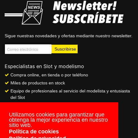
Sigue nuestras novedades y ofertas mediante nuestro newsletter.
Especialistas en Slot y modelismo
Compra online, en tienda o por teléfono
Miles de productos en stock
Equipo de profesionales al servicio del modelista y entusiasta
del Slot
Showroom & Club
Servicio de pago seguro online
Utilizamos cookies para garantizar que
obtenga la mejor experiencia en nuestro
Envios a todo el mundo
sitio web.
Política de cookies