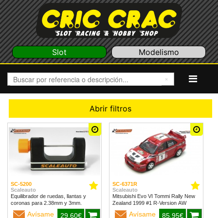
Slot
Modelismo
Abrir filtros
SC-5200
SC-6371R
Scaleauto
Scaleauto
Equilibrador de ruedas, llantas y
Mitsubishi Evo VI Tommi Rally New
coronas para 2.38mm y 3mm.
Zealand 1999 #1 R-Version AW
Avísame
Avísame
29,60€
85,95€