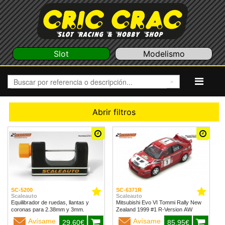
Slot
Modelismo
Abrir filtros
SC-5200
SC-6371R
Scaleauto
Scaleauto
Equilibrador de ruedas, llantas y
Mitsubishi Evo VI Tommi Rally New
coronas para 2.38mm y 3mm.
Zealand 1999 #1 R-Version AW
Avísame
Avísame
29,60€
85,95€