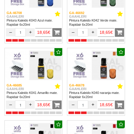
GA-46708
GA-46692
GAAHLERI
GAAHLERI
Pintura Kaleido K043 Azul mate.
Pintura Kaleido K042 Verde mate.
Rapidair 6x20ml
Rapidair 6x20ml
–
+
–
+
18,65€
18,65€
GA-46685
GA-46678
GAAHLERI
GAAHLERI
Pintura Kaleido K041 Amarillo mate.
Pintura Kaleido K040 naranja mate.
Rapidair 6x20ml
Rapidair 6x20ml
–
+
–
+
18,65€
18,65€