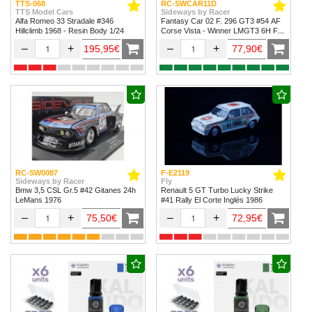
TTS-068
RC-SWCAR11D
TTS Model Cars
Sideways by Racer
Alfa Romeo 33 Stradale #346
Fantasy Car 02 F. 296 GT3 #54 AF
Hillclimb 1968 - Resin Body 1/24
Corse Vista - Winner LMGT3 6H Fuji
2024
–
+
–
+
195,95€
77,90€
RC-SW0087
F-E2119
Sideways by Racer
Fly
Bmw 3,5 CSL Gr.5 #42 Gitanes 24h
Renault 5 GT Turbo Lucky Strike
LeMans 1976
#41 Rally El Corte Inglés 1986
–
+
–
+
75,50€
72,95€