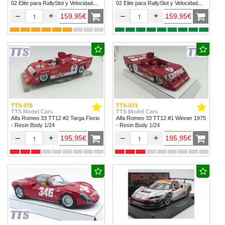
02 Elite para RallySlot y Velocidad
02 Elite para RallySlot y Velocidad
1/32 & 1/24.
1/32 & 1/24
–
+
–
+
159,95€
159,95€
TTS-076
TTS-073
TTS Model Cars
TTS Model Cars
Alfa Romeo 33 TT12 #2 Targa Florio
Alfa Romeo 33 TT12 #1 Winner 1975
- Resin Body 1/24
- Resin Body 1/24
–
+
–
+
195,95€
195,95€