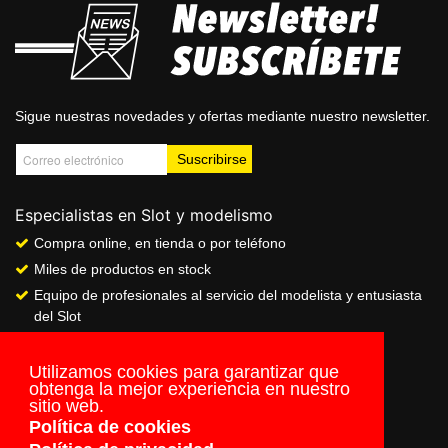
Sigue nuestras novedades y ofertas mediante nuestro newsletter.
Especialistas en Slot y modelismo
Compra online, en tienda o por teléfono
Miles de productos en stock
Equipo de profesionales al servicio del modelista y entusiasta
del Slot
Showroom & Club
Servicio de pago seguro online
Utilizamos cookies para garantizar que
obtenga la mejor experiencia en nuestro
Envios a todo el mundo
sitio web.
Política de cookies