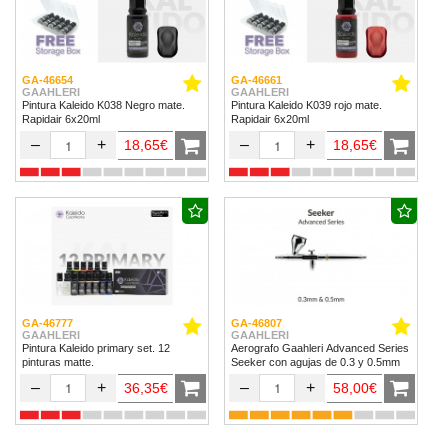
GA-46654
GA-46661
GAAHLERI
GAAHLERI
Pintura Kaleido K038 Negro mate.
Pintura Kaleido K039 rojo mate.
Rapidair 6x20ml
Rapidair 6x20ml
–
+
–
+
18,65€
18,65€
GA-46777
GA-46807
GAAHLERI
GAAHLERI
Pintura Kaleido primary set. 12
Aerografo Gaahleri Advanced Series
pinturas matte.
Seeker con agujas de 0.3 y 0.5mm
–
+
–
+
36,35€
58,00€