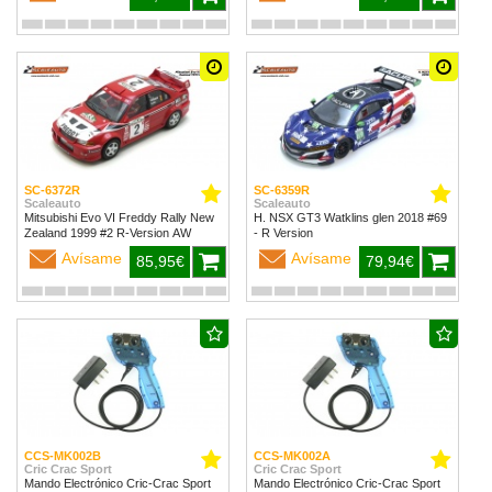
SC-6372R
SC-6359R
Scaleauto
Scaleauto
Mitsubishi Evo VI Freddy Rally New
H. NSX GT3 Watklins glen 2018 #69
Zealand 1999 #2 R-Version AW
- R Version
Avísame
Avísame
85,95€
79,94€
CCS-MK002B
CCS-MK002A
Cric Crac Sport
Cric Crac Sport
Mando Electrónico Cric-Crac Sport
Mando Electrónico Cric-Crac Sport