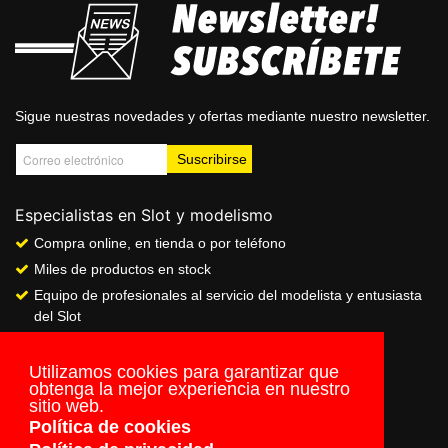
Sigue nuestras novedades y ofertas mediante nuestro newsletter.
Especialistas en Slot y modelismo
Compra online, en tienda o por teléfono
Miles de productos en stock
Equipo de profesionales al servicio del modelista y entusiasta
del Slot
Showroom & Club
Servicio de pago seguro online
Utilizamos cookies para garantizar que
obtenga la mejor experiencia en nuestro
Envios a todo el mundo
sitio web.
Política de cookies