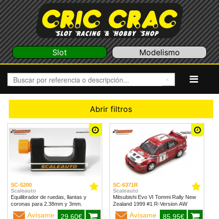
Slot
Modelismo
Abrir filtros
SC-5200
SC-6371R
Scaleauto
Scaleauto
Equilibrador de ruedas, llantas y
Mitsubishi Evo VI Tommi Rally New
coronas para 2.38mm y 3mm.
Zealand 1999 #1 R-Version AW
Avísame
Avísame
29,60€
85,95€