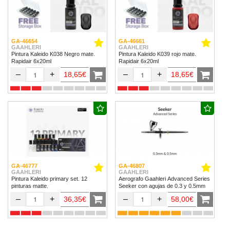
GA-46654
GA-46661
GAAHLERI
GAAHLERI
Pintura Kaleido K038 Negro mate.
Pintura Kaleido K039 rojo mate.
Rapidair 6x20ml
Rapidair 6x20ml
–
+
–
+
18,65€
18,65€
GA-46777
GA-46807
GAAHLERI
GAAHLERI
Pintura Kaleido primary set. 12
Aerografo Gaahleri Advanced Series
pinturas matte.
Seeker con agujas de 0.3 y 0.5mm
–
+
–
+
36,35€
58,00€