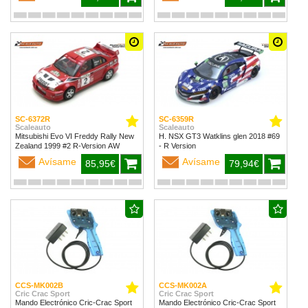
SC-6372R
SC-6359R
Scaleauto
Scaleauto
Mitsubishi Evo VI Freddy Rally New
H. NSX GT3 Watklins glen 2018 #69
Zealand 1999 #2 R-Version AW
- R Version
Avísame
Avísame
85,95€
79,94€
CCS-MK002B
CCS-MK002A
Cric Crac Sport
Cric Crac Sport
Mando Electrónico Cric-Crac Sport
Mando Electrónico Cric-Crac Sport