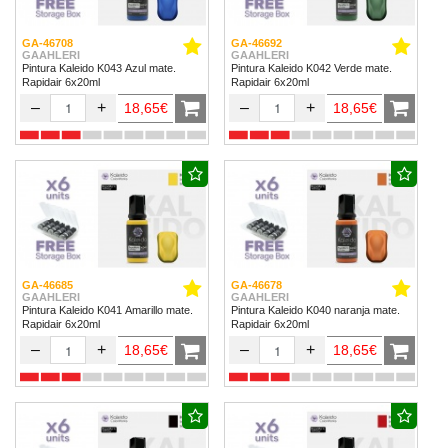
GA-46708
GA-46692
GAAHLERI
GAAHLERI
Pintura Kaleido K043 Azul mate.
Pintura Kaleido K042 Verde mate.
Rapidair 6x20ml
Rapidair 6x20ml
–
+
–
+
18,65€
18,65€
GA-46685
GA-46678
GAAHLERI
GAAHLERI
Pintura Kaleido K041 Amarillo mate.
Pintura Kaleido K040 naranja mate.
Rapidair 6x20ml
Rapidair 6x20ml
–
+
–
+
18,65€
18,65€