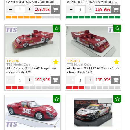
02 Elite para RallySlot y Velocidad
02 Elite para RallySlot y Velocidad
1/32 & 1/24.
1/32 & 1/24
–
+
–
+
159,95€
159,95€
TTS-076
TTS-073
TTS Model Cars
TTS Model Cars
Alfa Romeo 33 TT12 #2 Targa Florio
Alfa Romeo 33 TT12 #1 Winner 1975
- Resin Body 1/24
- Resin Body 1/24
–
+
–
+
195,95€
195,95€