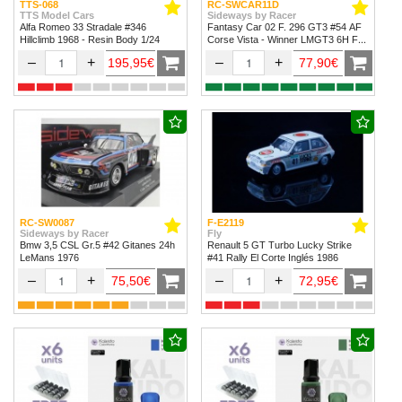
TTS-068
RC-SWCAR11D
TTS Model Cars
Sideways by Racer
Alfa Romeo 33 Stradale #346
Fantasy Car 02 F. 296 GT3 #54 AF
Hillclimb 1968 - Resin Body 1/24
Corse Vista - Winner LMGT3 6H Fuji
2024
–
+
–
+
195,95€
77,90€
RC-SW0087
F-E2119
Sideways by Racer
Fly
Bmw 3,5 CSL Gr.5 #42 Gitanes 24h
Renault 5 GT Turbo Lucky Strike
LeMans 1976
#41 Rally El Corte Inglés 1986
–
+
–
+
75,50€
72,95€