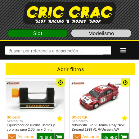
Slot
Modelismo
Abrir filtros
SC-5200
SC-6371R
Scaleauto
Scaleauto
Equilibrador de ruedas, llantas y
Mitsubishi Evo VI Tommi Rally New
coronas para 2.38mm y 3mm.
Zealand 1999 #1 R-Version AW
Avísame
Avísame
29,60€
85,95€