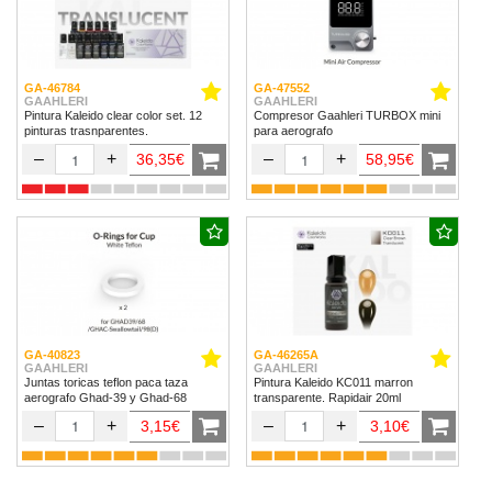
GA-46784
GA-47552
GAAHLERI
GAAHLERI
Pintura Kaleido clear color set. 12
Compresor Gaahleri TURBOX mini
pinturas trasnparentes.
para aerografo
–
+
–
+
36,35€
58,95€
GA-40823
GA-46265A
GAAHLERI
GAAHLERI
Juntas toricas teflon paca taza
Pintura Kaleido KC011 marron
aerografo Ghad-39 y Ghad-68
transparente. Rapidair 20ml
–
+
–
+
3,15€
3,10€