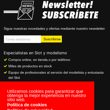
Sigue nuestras novedades y ofertas mediante nuestro newsletter.
Especialistas en Slot y modelismo
Compra online, en tienda o por teléfono
Miles de productos en stock
Equipo de profesionales al servicio del modelista y entusiasta
del Slot
Showroom & Club
Servicio de pago seguro online
Utilizamos cookies para garantizar que
obtenga la mejor experiencia en nuestro
Envios a todo el mundo
sitio web.
Política de cookies