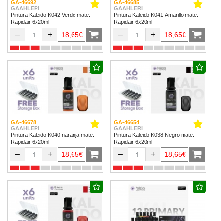
GA-46692
GA-46685
GAAHLERI
GAAHLERI
Pintura Kaleido K042 Verde mate.
Pintura Kaleido K041 Amarillo mate.
Rapidair 6x20ml
Rapidair 6x20ml
–
+
–
+
18,65€
18,65€
GA-46678
GA-46654
GAAHLERI
GAAHLERI
Pintura Kaleido K040 naranja mate.
Pintura Kaleido K038 Negro mate.
Rapidair 6x20ml
Rapidair 6x20ml
–
+
–
+
18,65€
18,65€