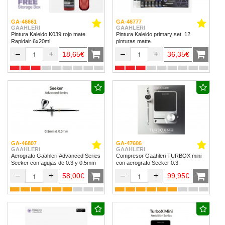
GA-46661
GA-46777
GAAHLERI
GAAHLERI
Pintura Kaleido K039 rojo mate.
Pintura Kaleido primary set. 12
Rapidair 6x20ml
pinturas matte.
–
+
–
+
18,65€
36,35€
GA-46807
GA-47606
GAAHLERI
GAAHLERI
Aerografo Gaahleri Advanced Series
Compresor Gaahleri TURBOX mini
Seeker con agujas de 0.3 y 0.5mm
con aerografo Seeker 0.3
–
+
–
+
58,00€
99,95€