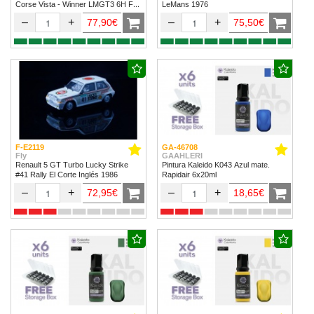
Corse Vista - Winner LMGT3 6H Fuji
LeMans 1976
2024
–
+
–
+
77,90€
75,50€
F-E2119
GA-46708
Fly
GAAHLERI
Renault 5 GT Turbo Lucky Strike
Pintura Kaleido K043 Azul mate.
#41 Rally El Corte Inglés 1986
Rapidair 6x20ml
–
+
–
+
72,95€
18,65€