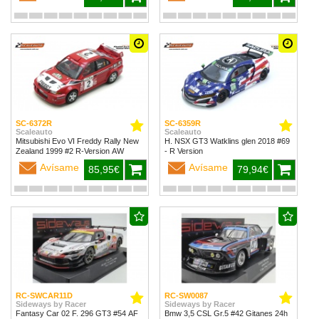
SC-6372R
SC-6359R
Scaleauto
Scaleauto
Mitsubishi Evo VI Freddy Rally New
H. NSX GT3 Watklins glen 2018 #69
Zealand 1999 #2 R-Version AW
- R Version
Avísame
Avísame
85,95€
79,94€
RC-SWCAR11D
RC-SW0087
Sideways by Racer
Sideways by Racer
Fantasy Car 02 F. 296 GT3 #54 AF
Bmw 3,5 CSL Gr.5 #42 Gitanes 24h