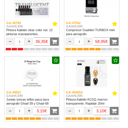
GA-46784
GA-47552
GAAHLERI
GAAHLERI
Pintura Kaleido clear color set. 12
Compresor Gaahleri TURBOX mini
pinturas trasnparentes.
para aerografo
–
+
–
+
36,35€
58,95€
GA-40823
GA-46265A
GAAHLERI
GAAHLERI
Juntas toricas teflon paca taza
Pintura Kaleido KC011 marron
aerografo Ghad-39 y Ghad-68
transparente. Rapidair 20ml
–
+
–
+
3,15€
3,10€