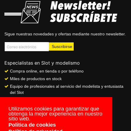
Sigue nuestras novedades y ofertas mediante nuestro newsletter.
Especialistas en Slot y modelismo
Compra online, en tienda o por teléfono
Miles de productos en stock
Equipo de profesionales al servicio del modelista y entusiasta
del Slot
Showroom & Club
Servicio de pago seguro online
Utilizamos cookies para garantizar que
obtenga la mejor experiencia en nuestro
Envios a todo el mundo
sitio web.
Política de cookies