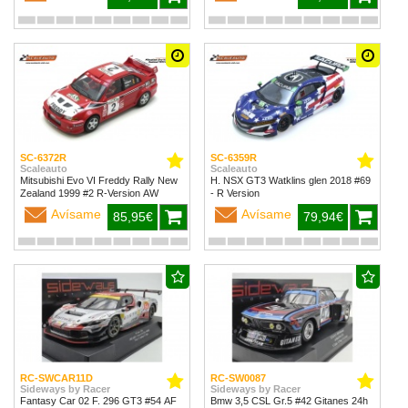
SC-6372R
SC-6359R
Scaleauto
Scaleauto
Mitsubishi Evo VI Freddy Rally New
H. NSX GT3 Watklins glen 2018 #69
Zealand 1999 #2 R-Version AW
- R Version
Avísame
Avísame
85,95€
79,94€
RC-SWCAR11D
RC-SW0087
Sideways by Racer
Sideways by Racer
Fantasy Car 02 F. 296 GT3 #54 AF
Bmw 3,5 CSL Gr.5 #42 Gitanes 24h