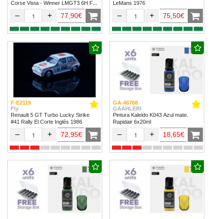
Corse Vista - Winner LMGT3 6H Fuji
LeMans 1976
2024
–
+
–
+
77,90€
75,50€
F-E2119
GA-46708
Fly
GAAHLERI
Renault 5 GT Turbo Lucky Strike
Pintura Kaleido K043 Azul mate.
#41 Rally El Corte Inglés 1986
Rapidair 6x20ml
–
+
–
+
72,95€
18,65€