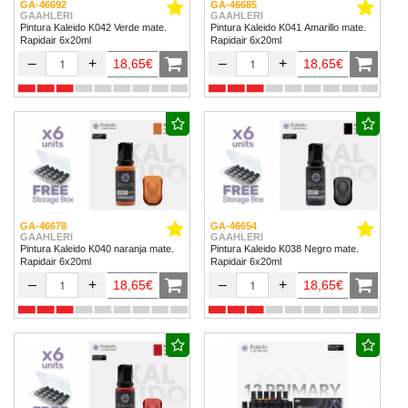
GA-46692
GA-46685
GAAHLERI
GAAHLERI
Pintura Kaleido K042 Verde mate.
Pintura Kaleido K041 Amarillo mate.
Rapidair 6x20ml
Rapidair 6x20ml
–
+
–
+
18,65€
18,65€
GA-46678
GA-46654
GAAHLERI
GAAHLERI
Pintura Kaleido K040 naranja mate.
Pintura Kaleido K038 Negro mate.
Rapidair 6x20ml
Rapidair 6x20ml
–
+
–
+
18,65€
18,65€