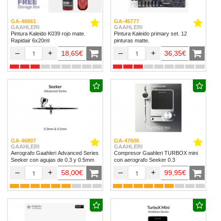
GA-46661
GA-46777
GAAHLERI
GAAHLERI
Pintura Kaleido K039 rojo mate.
Pintura Kaleido primary set. 12
Rapidair 6x20ml
pinturas matte.
–
+
–
+
18,65€
36,35€
GA-46807
GA-47606
GAAHLERI
GAAHLERI
Aerografo Gaahleri Advanced Series
Compresor Gaahleri TURBOX mini
Seeker con agujas de 0.3 y 0.5mm
con aerografo Seeker 0.3
–
+
–
+
58,00€
99,95€