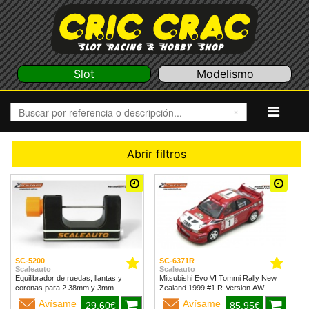
Slot
Modelismo
Abrir filtros
SC-5200
SC-6371R
Scaleauto
Scaleauto
Equilibrador de ruedas, llantas y
Mitsubishi Evo VI Tommi Rally New
coronas para 2.38mm y 3mm.
Zealand 1999 #1 R-Version AW
Avísame
Avísame
29,60€
85,95€