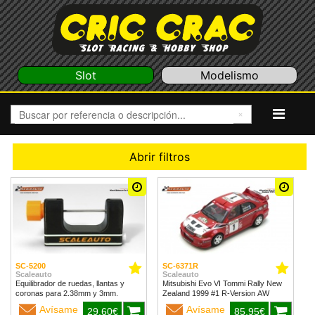
Slot
Modelismo
Abrir filtros
SC-5200
SC-6371R
Scaleauto
Scaleauto
Equilibrador de ruedas, llantas y
Mitsubishi Evo VI Tommi Rally New
coronas para 2.38mm y 3mm.
Zealand 1999 #1 R-Version AW
Avísame
Avísame
29,60€
85,95€