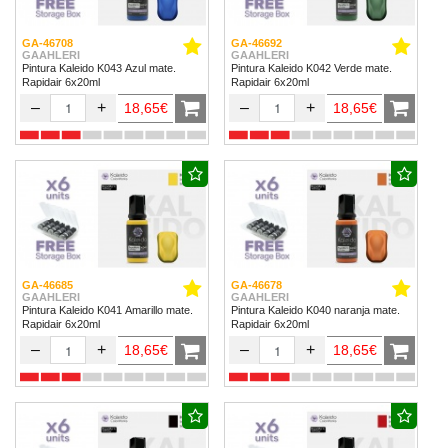
GA-46708
GA-46692
GAAHLERI
GAAHLERI
Pintura Kaleido K043 Azul mate.
Pintura Kaleido K042 Verde mate.
Rapidair 6x20ml
Rapidair 6x20ml
–
+
–
+
18,65€
18,65€
GA-46685
GA-46678
GAAHLERI
GAAHLERI
Pintura Kaleido K041 Amarillo mate.
Pintura Kaleido K040 naranja mate.
Rapidair 6x20ml
Rapidair 6x20ml
–
+
–
+
18,65€
18,65€