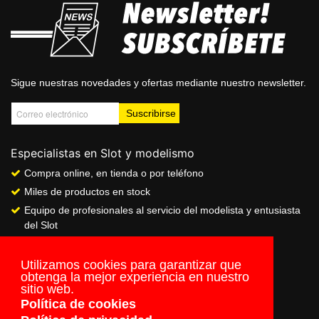
Sigue nuestras novedades y ofertas mediante nuestro newsletter.
Especialistas en Slot y modelismo
Compra online, en tienda o por teléfono
Miles de productos en stock
Equipo de profesionales al servicio del modelista y entusiasta
del Slot
Showroom & Club
Servicio de pago seguro online
Utilizamos cookies para garantizar que
obtenga la mejor experiencia en nuestro
Envios a todo el mundo
sitio web.
Política de cookies