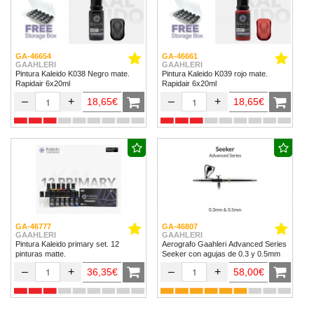
GA-46654
GA-46661
GAAHLERI
GAAHLERI
Pintura Kaleido K038 Negro mate.
Pintura Kaleido K039 rojo mate.
Rapidair 6x20ml
Rapidair 6x20ml
–
+
–
+
18,65€
18,65€
GA-46777
GA-46807
GAAHLERI
GAAHLERI
Pintura Kaleido primary set. 12
Aerografo Gaahleri Advanced Series
pinturas matte.
Seeker con agujas de 0.3 y 0.5mm
–
+
–
+
36,35€
58,00€