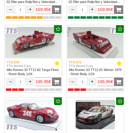
02 Elite para RallySlot y Velocidad
02 Elite para RallySlot y Velocidad
1/32 & 1/24.
1/32 & 1/24
–
+
–
+
159,95€
159,95€
TTS-076
TTS-073
TTS Model Cars
TTS Model Cars
Alfa Romeo 33 TT12 #2 Targa Florio
Alfa Romeo 33 TT12 #1 Winner 1975
- Resin Body 1/24
- Resin Body 1/24
–
+
–
+
195,95€
195,95€