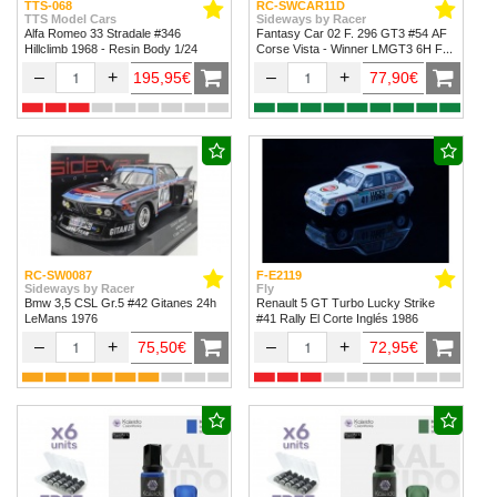
TTS-068
RC-SWCAR11D
TTS Model Cars
Sideways by Racer
Alfa Romeo 33 Stradale #346
Fantasy Car 02 F. 296 GT3 #54 AF
Hillclimb 1968 - Resin Body 1/24
Corse Vista - Winner LMGT3 6H Fuji
2024
–
+
–
+
195,95€
77,90€
RC-SW0087
F-E2119
Sideways by Racer
Fly
Bmw 3,5 CSL Gr.5 #42 Gitanes 24h
Renault 5 GT Turbo Lucky Strike
LeMans 1976
#41 Rally El Corte Inglés 1986
–
+
–
+
75,50€
72,95€