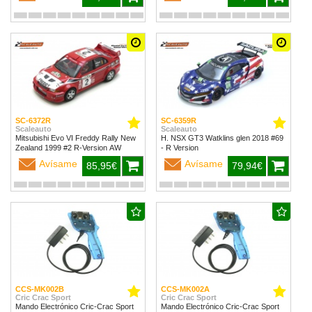
SC-6372R
SC-6359R
Scaleauto
Scaleauto
Mitsubishi Evo VI Freddy Rally New
H. NSX GT3 Watklins glen 2018 #69
Zealand 1999 #2 R-Version AW
- R Version
Avísame
Avísame
85,95€
79,94€
CCS-MK002B
CCS-MK002A
Cric Crac Sport
Cric Crac Sport
Mando Electrónico Cric-Crac Sport
Mando Electrónico Cric-Crac Sport