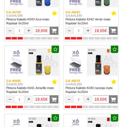
GA-46708
GA-46692
GAAHLERI
GAAHLERI
Pintura Kaleido K043 Azul mate.
Pintura Kaleido K042 Verde mate.
Rapidair 6x20ml
Rapidair 6x20ml
–
+
–
+
18,65€
18,65€
GA-46685
GA-46678
GAAHLERI
GAAHLERI
Pintura Kaleido K041 Amarillo mate.
Pintura Kaleido K040 naranja mate.
Rapidair 6x20ml
Rapidair 6x20ml
–
+
–
+
18,65€
18,65€