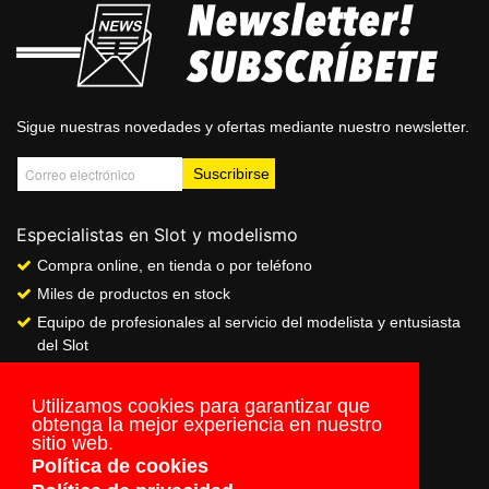
Sigue nuestras novedades y ofertas mediante nuestro newsletter.
Especialistas en Slot y modelismo
Compra online, en tienda o por teléfono
Miles de productos en stock
Equipo de profesionales al servicio del modelista y entusiasta
del Slot
Showroom & Club
Servicio de pago seguro online
Utilizamos cookies para garantizar que
obtenga la mejor experiencia en nuestro
Envios a todo el mundo
sitio web.
Política de cookies