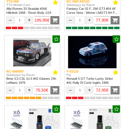
TTS-068
RC-SWCAR11D
TTS Model Cars
Sideways by Racer
Alfa Romeo 33 Stradale #346
Fantasy Car 02 F. 296 GT3 #54 AF
Hillclimb 1968 - Resin Body 1/24
Corse Vista - Winner LMGT3 6H Fuji
2024
–
+
–
+
195,95€
77,90€
RC-SW0087
F-E2119
Sideways by Racer
Fly
Bmw 3,5 CSL Gr.5 #42 Gitanes 24h
Renault 5 GT Turbo Lucky Strike
LeMans 1976
#41 Rally El Corte Inglés 1986
–
+
–
+
75,50€
72,95€