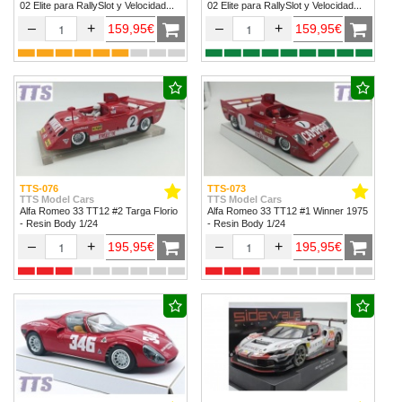
02 Elite para RallySlot y Velocidad
02 Elite para RallySlot y Velocidad
1/32 & 1/24.
1/32 & 1/24
–
+
–
+
159,95€
159,95€
TTS-076
TTS-073
TTS Model Cars
TTS Model Cars
Alfa Romeo 33 TT12 #2 Targa Florio
Alfa Romeo 33 TT12 #1 Winner 1975
- Resin Body 1/24
- Resin Body 1/24
–
+
–
+
195,95€
195,95€