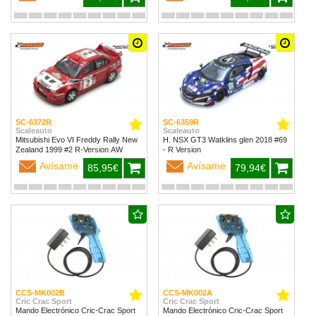
SC-6372R
SC-6359R
Scaleauto
Scaleauto
Mitsubishi Evo VI Freddy Rally New
H. NSX GT3 Watklins glen 2018 #69
Zealand 1999 #2 R-Version AW
- R Version
Avísame
Avísame
85,95€
79,94€
CCS-MK002B
CCS-MK002A
Cric Crac Sport
Cric Crac Sport
Mando Electrónico Cric-Crac Sport
Mando Electrónico Cric-Crac Sport