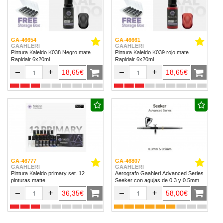
GA-46654
GA-46661
GAAHLERI
GAAHLERI
Pintura Kaleido K038 Negro mate.
Pintura Kaleido K039 rojo mate.
Rapidair 6x20ml
Rapidair 6x20ml
–
+
–
+
18,65€
18,65€
GA-46777
GA-46807
GAAHLERI
GAAHLERI
Pintura Kaleido primary set. 12
Aerografo Gaahleri Advanced Series
pinturas matte.
Seeker con agujas de 0.3 y 0.5mm
–
+
–
+
36,35€
58,00€