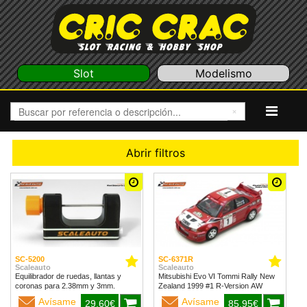
Slot
Modelismo
Abrir filtros
SC-5200
SC-6371R
Scaleauto
Scaleauto
Equilibrador de ruedas, llantas y
Mitsubishi Evo VI Tommi Rally New
coronas para 2.38mm y 3mm.
Zealand 1999 #1 R-Version AW
Avísame
Avísame
29,60€
85,95€