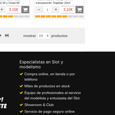
afo Ghad-39 y Ghad-68
transparente. Rapidair 20ml
+
–
+
3,15€
3,10€
mostrar
productos
Especialistas en Slot y
modelismo
Compra online, en tienda o por
teléfono
Miles de productos en stock
Equipo de profesionales al servicio
del modelista y entusiasta del Slot
Showroom & Club
Servicio de pago seguro online