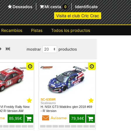
Deseados
Mi cesta
Identifícate
0
Visita el club Cric Crac
Recambios
Pistas
Todos los productos
mostrar
productos
SC-6359R
Scaleauto
 VI Freddy Rally New
H. NSX GT3 Watklins glen 2018 #69
Zealand 1999 #2 R-Version AW
- R Version
ame
Avísame
85,95€
79,94€