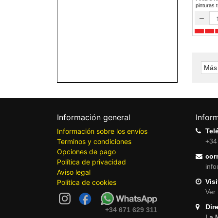
pinturas 
–
Más 
Información general
Infor
Información sobre los envíos
Tel
Terminos y condiciones
+34
Opciones de pago
cor
Política de privacidad
inf
Aviso legal
Visi
Política de cookies
Ver 
Dir
+34 671 629 311
La 