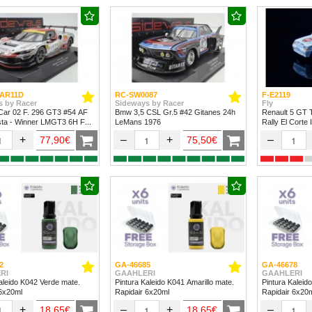
AR11D
RC-SW0087
F-E2119
s by Racer
Sideways by Racer
Fly
Car 02 F. 296 GT3 #54 AF
Bmw 3,5 CSL Gr.5 #42 Gitanes 24h
Renault 5 GT 
sta - Winner LMGT3 6H Fuji
LeMans 1976
Rally El Corte 
+
–
+
–
77,90€
75,50€
2
GA-46685
GA-46678
RI
GAAHLERI
GAAHLERI
aleido K042 Verde mate.
Pintura Kaleido K041 Amarillo mate.
Pintura Kaleid
 6x20ml
Rapidair 6x20ml
Rapidair 6x20
+
–
+
–
18,65€
18,65€