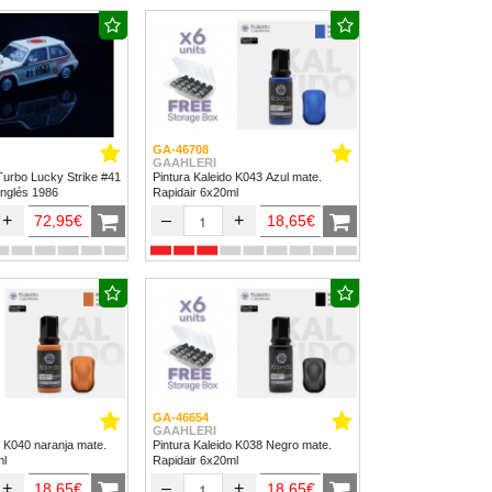
GA-46708
GAAHLERI
Turbo Lucky Strike #41
Pintura Kaleido K043 Azul mate.
Inglés 1986
Rapidair 6x20ml
+
–
+
72,95€
18,65€
GA-46654
GAAHLERI
o K040 naranja mate.
Pintura Kaleido K038 Negro mate.
ml
Rapidair 6x20ml
+
–
+
18,65€
18,65€