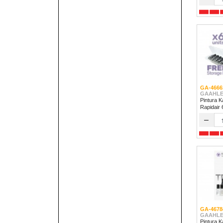
GA-4666
GAAHLE
Pintura K
Rapidair
–
GA-4678
GAAHLE
Pintura Kale