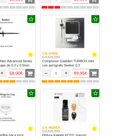
GA-47606
GAAHLERI
hleri Advanced Series
Compresor Gaahleri TURBOX mini
ujas de 0.3 y 0.5mm
con aerografo Seeker 0.3
+
–
+
58,00€
99,95€
GA-46265A
GAAHLERI
teflon paca taza
Pintura Kaleido KC011 marron