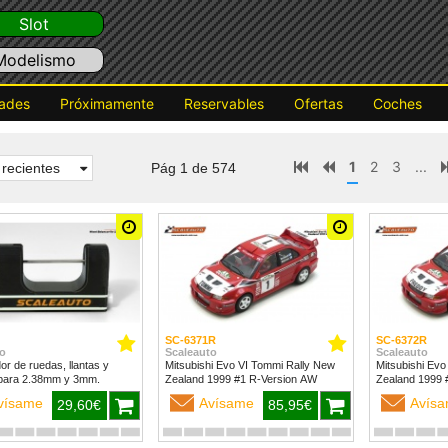
Slot
Modelismo
ades
Próximamente
Reservables
Ofertas
Coches
1
2
3
...
recientes
Pág 1 de 574
SC-6371R
SC-6372R
o
Scaleauto
Scaleauto
dor de ruedas, llantas y
Mitsubishi Evo VI Tommi Rally New
Mitsubishi Evo
para 2.38mm y 3mm.
Zealand 1999 #1 R-Version AW
vísame
Avísame
Avís
29,60€
85,95€