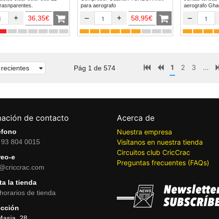
trasnparentes.
para aerografo
aerogr
+
–
+
–
36,35€
58,95€
1
2
3
...
recientes
Pág 1 de 574
mación de contacto
Acerca de
éfono
Nuestra empresa
 93 804 0015
Visítanos en nuestra tienda
Circuitos club CricCrac
reo-e
Preguntas frecuentes (FAQs)
o@criccrac.com
ta la tienda
horarios de tienda
ección
Masia, 28