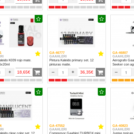
1
GA-46777
GA-46807
RI
GAAHLERI
GAAHLERI
aleido K039 rojo mate.
Pintura Kaleido primary set. 12
Aerografo Gaa
 6x20ml
pinturas matte.
Seeker con ag
+
–
+
–
18,65€
36,35€
4
GA-47552
GA-40823
RI
GAAHLERI
GAAHLERI
ido clear color set. 12
Compresor Gaahleri TURBOX mini
Juntas toricas 