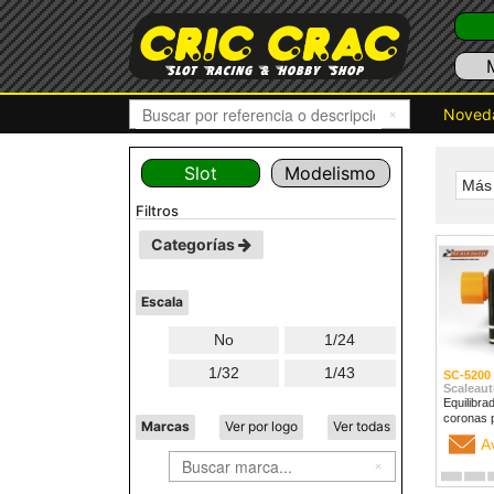
Noved
Slot
Modelismo
Más 
filtros
Categorías
Escala
No
1/24
1/32
1/43
SC-5200
Scaleaut
Equilibra
coronas 
Marcas
Ver por logo
Ver todas
A