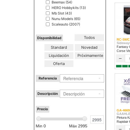
Beemax (54)
HERO Hobbykits (13)
Mb Slot (43)
Nunu Models (65)
Scaleauto (2007)
Todos
Disponibilidad
RC-SWC
Sideway
Standard
Novedad
Fantasy 
Corse Vi
Liquidación
Próximamente
2024
–
Oferta
Referencia
Descripción
Precio
GA-4669
GAAHLE
Pintura K
Rapidair
Min
0
Máx
2995
–