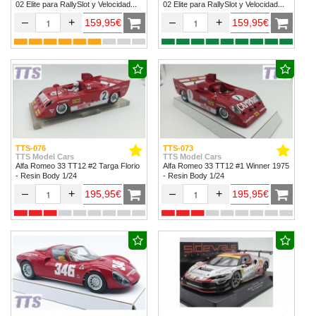
02 Elite para RallySlot y Velocidad
02 Elite para RallySlot y Velocidad
1/32 & 1/24.
1/32 & 1/24
–
+
–
+
159,95€
159,95€
TTS-076
TTS-073
TTS Model Cars
TTS Model Cars
Alfa Romeo 33 TT12 #2 Targa Florio
Alfa Romeo 33 TT12 #1 Winner 1975
- Resin Body 1/24
- Resin Body 1/24
–
+
–
+
195,95€
195,95€