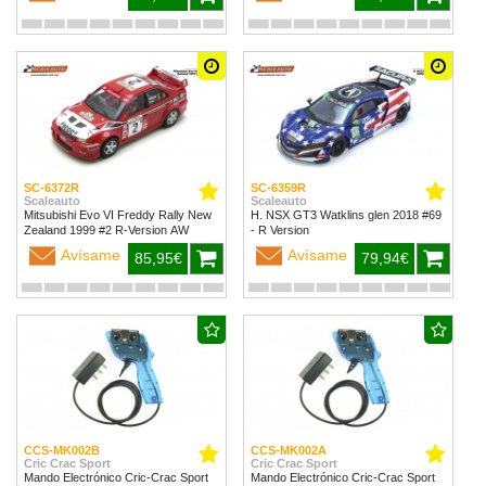
SC-6372R
SC-6359R
Scaleauto
Scaleauto
Mitsubishi Evo VI Freddy Rally New
H. NSX GT3 Watklins glen 2018 #69
Zealand 1999 #2 R-Version AW
- R Version
Avísame
Avísame
85,95€
79,94€
CCS-MK002B
CCS-MK002A
Cric Crac Sport
Cric Crac Sport
Mando Electrónico Cric-Crac Sport
Mando Electrónico Cric-Crac Sport