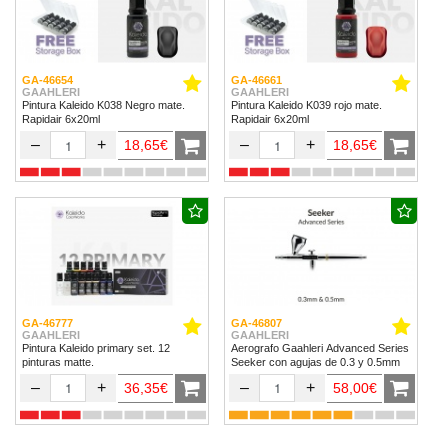
GA-46654
GA-46661
GAAHLERI
GAAHLERI
Pintura Kaleido K038 Negro mate.
Pintura Kaleido K039 rojo mate.
Rapidair 6x20ml
Rapidair 6x20ml
–
+
–
+
18,65€
18,65€
GA-46777
GA-46807
GAAHLERI
GAAHLERI
Pintura Kaleido primary set. 12
Aerografo Gaahleri Advanced Series
pinturas matte.
Seeker con agujas de 0.3 y 0.5mm
–
+
–
+
36,35€
58,00€