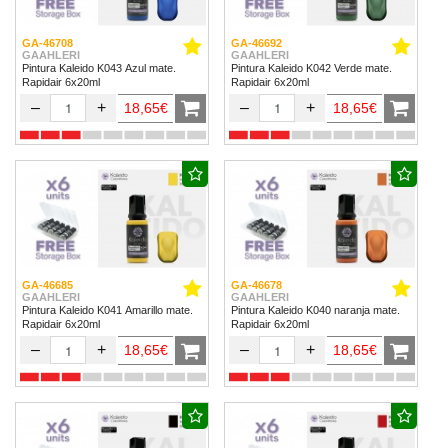
GA-46708
GA-46692
GAAHLERI
GAAHLERI
Pintura Kaleido K043 Azul mate.
Pintura Kaleido K042 Verde mate.
Rapidair 6x20ml
Rapidair 6x20ml
–
+
–
+
18,65€
18,65€
GA-46685
GA-46678
GAAHLERI
GAAHLERI
Pintura Kaleido K041 Amarillo mate.
Pintura Kaleido K040 naranja mate.
Rapidair 6x20ml
Rapidair 6x20ml
–
+
–
+
18,65€
18,65€