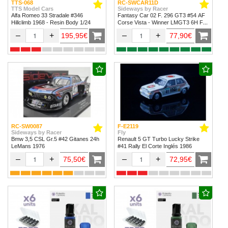
TTS-068
RC-SWCAR11D
TTS Model Cars
Sideways by Racer
Alfa Romeo 33 Stradale #346
Fantasy Car 02 F. 296 GT3 #54 AF
Hillclimb 1968 - Resin Body 1/24
Corse Vista - Winner LMGT3 6H Fuji
2024
–
+
–
+
195,95€
77,90€
RC-SW0087
F-E2119
Sideways by Racer
Fly
Bmw 3,5 CSL Gr.5 #42 Gitanes 24h
Renault 5 GT Turbo Lucky Strike
LeMans 1976
#41 Rally El Corte Inglés 1986
–
+
–
+
75,50€
72,95€