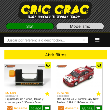
Slot
Modelismo
Abrir filtros
SC-5200
SC-6371R
Scaleauto
Scaleauto
Equilibrador de ruedas, llantas y
Mitsubishi Evo VI Tommi Rally New
coronas para 2.38mm y 3mm.
Zealand 1999 #1 R-Version AW
Avísame
Avísame
29,60€
85,95€