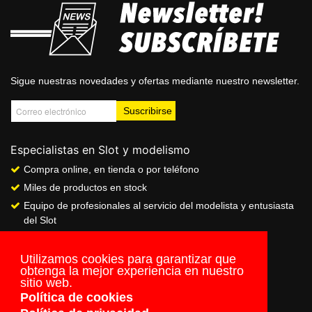
Sigue nuestras novedades y ofertas mediante nuestro newsletter.
Especialistas en Slot y modelismo
Compra online, en tienda o por teléfono
Miles de productos en stock
Equipo de profesionales al servicio del modelista y entusiasta
del Slot
Showroom & Club
Servicio de pago seguro online
Utilizamos cookies para garantizar que
obtenga la mejor experiencia en nuestro
Envios a todo el mundo
sitio web.
Política de cookies