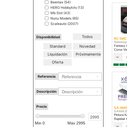
Beemax (54)
HERO Hobbykits (13)
Mb Slot (43)
Nunu Models (65)
Scaleauto (2007)
Todos
Disponibilidad
RC-SWC
Sideway
Standard
Novedad
Fantasy 
Corse Vi
Liquidación
Próximamente
2024
–
Oferta
Referencia
Descripción
Precio
GA-4669
GAAHLE
Pintura K
Rapidair
Min
0
Máx
2995
–