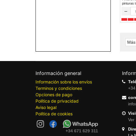
pinturas 
–
Más 
Información general
Infor
Información sobre los envíos
Tel
Terminos y condiciones
+34
Opciones de pago
cor
Política de privacidad
inf
Aviso legal
Visi
Política de cookies
Ver 
Dir
+34 671 629 311
La 