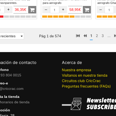
trasnparentes.
para aerografo
aerogr
+
–
+
–
36,35€
58,95€
1
2
3
...
recientes
Pág 1 de 574
mación de contacto
Acerca de
éfono
Nuestra empresa
 93 804 0015
Visítanos en nuestra tienda
Circuitos club CricCrac
reo-e
Preguntas frecuentes (FAQs)
o@criccrac.com
ta la tienda
horarios de tienda
ección
Masia, 28