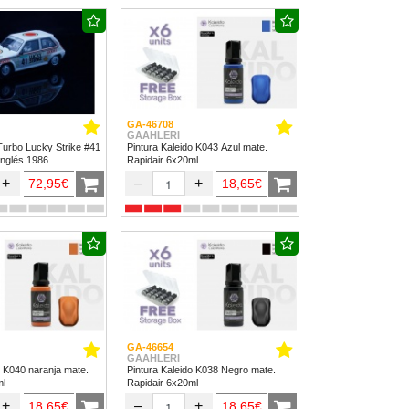
GA-46708
GAAHLERI
Turbo Lucky Strike #41
Pintura Kaleido K043 Azul mate.
Inglés 1986
Rapidair 6x20ml
+
–
+
72,95€
18,65€
GA-46654
GAAHLERI
o K040 naranja mate.
Pintura Kaleido K038 Negro mate.
ml
Rapidair 6x20ml
+
–
+
18,65€
18,65€