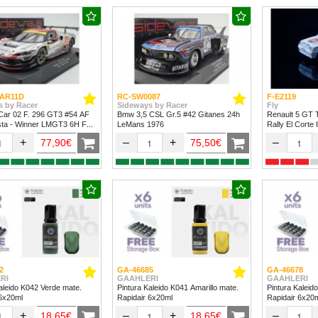
AR11D
RC-SW0087
F-E2119
s by Racer
Sideways by Racer
Fly
Car 02 F. 296 GT3 #54 AF
Bmw 3,5 CSL Gr.5 #42 Gitanes 24h
Renault 5 GT 
sta - Winner LMGT3 6H Fuji
LeMans 1976
Rally El Corte 
+
–
+
–
77,90€
75,50€
2
GA-46685
GA-46678
RI
GAAHLERI
GAAHLERI
aleido K042 Verde mate.
Pintura Kaleido K041 Amarillo mate.
Pintura Kaleid
 6x20ml
Rapidair 6x20ml
Rapidair 6x20
+
–
+
–
18,65€
18,65€