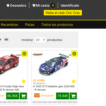
Deseados
Mi cesta
Identifícate
0
Visita el club Cric Crac
Recambios
Pistas
Todos los productos
mostrar
productos
SC-6359R
Scaleauto
 VI Freddy Rally New
H. NSX GT3 Watklins glen 2018 #69
Zealand 1999 #2 R-Version AW
- R Version
ame
Avísame
85,95€
79,94€