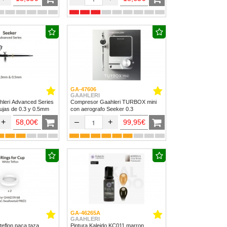
GA-47606
GAAHLERI
hleri Advanced Series
Compresor Gaahleri TURBOX mini
ujas de 0.3 y 0.5mm
con aerografo Seeker 0.3
+
–
+
58,00€
99,95€
GA-46265A
GAAHLERI
teflon paca taza
Pintura Kaleido KC011 marron