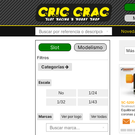
Noved
Slot
Modelismo
Más 
filtros
Categorías
Escala
No
1/24
1/32
1/43
SC-5200
Scaleaut
Equilibra
coronas 
Marcas
Ver por logo
Ver todas
A