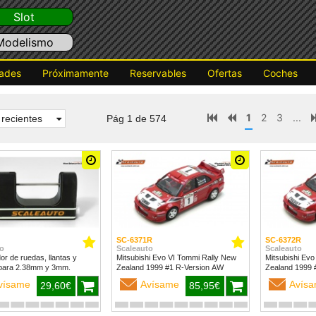
Slot
Modelismo
ades
Próximamente
Reservables
Ofertas
Coches
1
2
3
...
recientes
Pág 1 de 574
SC-6371R
SC-6372R
o
Scaleauto
Scaleauto
dor de ruedas, llantas y
Mitsubishi Evo VI Tommi Rally New
Mitsubishi Evo
para 2.38mm y 3mm.
Zealand 1999 #1 R-Version AW
vísame
Avísame
Avís
29,60€
85,95€