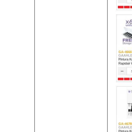
GA-4666
GAAHLE
Pintura K
Rapidair
–
GA-4678
GAAHLE
Pintura Kale