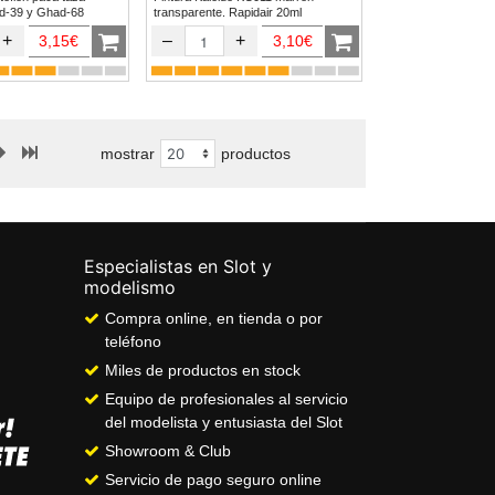
afo Ghad-39 y Ghad-68
transparente. Rapidair 20ml
+
–
+
3,15€
3,10€
mostrar
productos
Especialistas en Slot y
modelismo
Compra online, en tienda o por
teléfono
Miles de productos en stock
Equipo de profesionales al servicio
del modelista y entusiasta del Slot
Showroom & Club
Servicio de pago seguro online