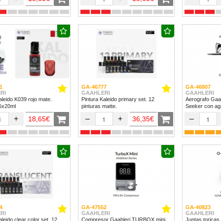
1
GA-46777
GA-46807
RI
GAAHLERI
GAAHLERI
aleido K039 rojo mate.
Pintura Kaleido primary set. 12
Aerografo Gaa
 6x20ml
pinturas matte.
Seeker con ag
+
–
+
–
18,65€
36,35€
4
GA-47552
GA-40823
RI
GAAHLERI
GAAHLERI
ido clear color set. 12
Compresor Gaahleri TURBOX mini
Juntas toricas 