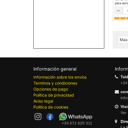
para a
–
Más 
Información general
Infor
Información sobre los envíos
Tel
Terminos y condiciones
+34
Opciones de pago
cor
Política de privacidad
inf
Aviso legal
Visi
Política de cookies
Ver 
Dir
+34 671 629 311
La 