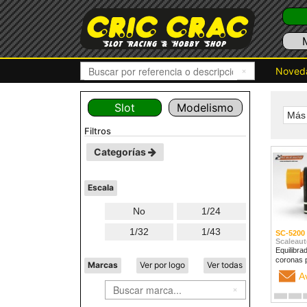
Noved
Slot
Modelismo
Más 
filtros
Categorías
Escala
No
1/24
1/32
1/43
SC-5200
Scaleaut
Equilibra
coronas 
Marcas
Ver por logo
Ver todas
A