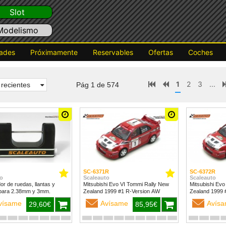
Slot
Modelismo
ades
Próximamente
Reservables
Ofertas
Coches
1
2
3
...
recientes
Pág 1 de 574
SC-6371R
SC-6372R
o
Scaleauto
Scaleauto
dor de ruedas, llantas y
Mitsubishi Evo VI Tommi Rally New
Mitsubishi Evo
para 2.38mm y 3mm.
Zealand 1999 #1 R-Version AW
vísame
Avísame
Avís
29,60€
85,95€