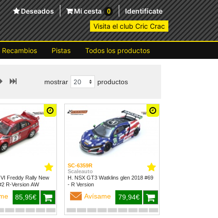
Deseados
Mi cesta
Identifícate
0
Visita el club Cric Crac
Recambios
Pistas
Todos los productos
mostrar
productos
SC-6359R
Scaleauto
 VI Freddy Rally New
H. NSX GT3 Watklins glen 2018 #69
Zealand 1999 #2 R-Version AW
- R Version
ame
Avísame
85,95€
79,94€