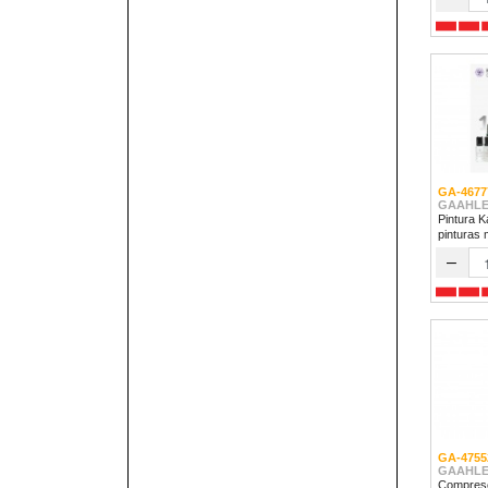
GA-4677
GAAHLE
Pintura K
pinturas 
–
GA-4755
GAAHLE
Compreso