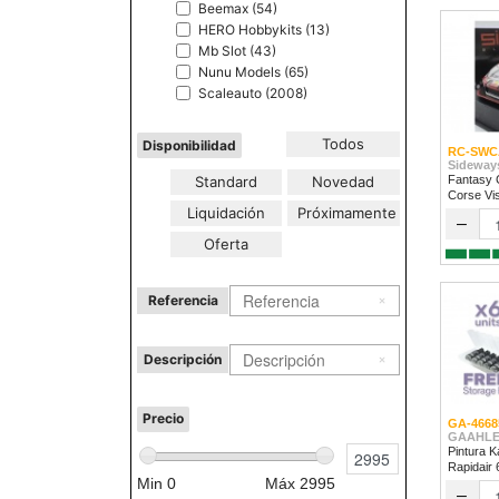
Beemax (54)
HERO Hobbykits (13)
Mb Slot (43)
Nunu Models (65)
Scaleauto (2008)
Todos
Disponibilidad
RC-SWC
Sideway
Standard
Novedad
Fantasy 
Corse Vi
Liquidación
Próximamente
2024
–
Oferta
Referencia
Descripción
Precio
GA-4668
GAAHLE
Pintura K
Rapidair
Min
0
Máx
2995
–