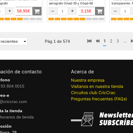
erografo
aerografo Ghad-39 y Ghad-68
transparente. 
+
–
+
–
58,95€
3,15€
1
2
3
...
recientes
Pág 1 de 574
mación de contacto
Acerca de
éfono
Nuestra empresa
 93 804 0015
Visítanos en nuestra tienda
Circuitos club CricCrac
reo-e
Preguntas frecuentes (FAQs)
o@criccrac.com
ta la tienda
horarios de tienda
ección
Masia, 28