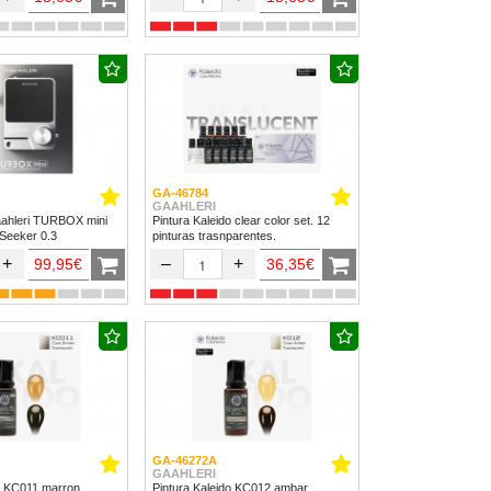
GA-46784
GAAHLERI
ahleri TURBOX mini
Pintura Kaleido clear color set. 12
 Seeker 0.3
pinturas trasnparentes.
+
–
+
99,95€
36,35€
GA-46272A
GAAHLERI
do KC011 marron
Pintura Kaleido KC012 ambar