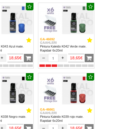
GA-46692
GAAHLERI
o K043 Azul mate.
Pintura Kaleido K042 Verde mate.
ml
Rapidair 6x20ml
+
–
+
18,65€
18,65€
GA-46661
GAAHLERI
o K038 Negro mate.
Pintura Kaleido K039 rojo mate.
ml
Rapidair 6x20ml
+
–
+
18,65€
18,65€