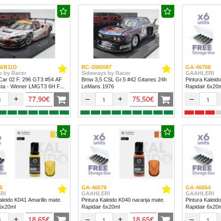
AR11D
RC-SW0087
GA-46708
s by Racer
Sideways by Racer
GAAHLERI
Car 02 F. 296 GT3 #54 AF
Bmw 3,5 CSL Gr.5 #42 Gitanes 24h
Pintura Kaleid
sta - Winner LMGT3 6H Fuji
LeMans 1976
Rapidair 6x20
+
–
+
–
77,90€
75,50€
5
GA-46678
GA-46654
RI
GAAHLERI
GAAHLERI
aleido K041 Amarillo mate.
Pintura Kaleido K040 naranja mate.
Pintura Kaleid
 6x20ml
Rapidair 6x20ml
Rapidair 6x20
+
–
+
–
18,65€
18,65€