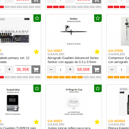
7
GA-46807
GA-47606
RI
GAAHLERI
GAAHLERI
aleido primary set. 12
Aerografo Gaahleri Advanced Series
Compresor Ga
matte.
Seeker con agujas de 0.3 y 0.5mm
con aerografo
+
–
+
–
36,35€
58,00€
2
GA-40823
GA-46265A
RI
GAAHLERI
GAAHLERI
r Gaahleri TURBOX mini
Juntas toricas teflon paca taza
Pintura Kalei