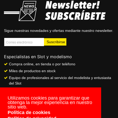
Sigue nuestras novedades y ofertas mediante nuestro newsletter.
Especialistas en Slot y modelismo
Compra online, en tienda o por teléfono
Miles de productos en stock
Equipo de profesionales al servicio del modelista y entusiasta
del Slot
Showroom & Club
Servicio de pago seguro online
Utilizamos cookies para garantizar que
obtenga la mejor experiencia en nuestro
Envios a todo el mundo
sitio web.
Política de cookies