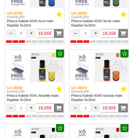
GA-46708
GA-46692
GAAHLERI
GAAHLERI
Pintura Kaleido K043 Azul mate.
Pintura Kaleido K042 Verde mate.
Rapidair 6x20ml
Rapidair 6x20ml
–
+
–
+
18,65€
18,65€
GA-46685
GA-46678
GAAHLERI
GAAHLERI
Pintura Kaleido K041 Amarillo mate.
Pintura Kaleido K040 naranja mate.
Rapidair 6x20ml
Rapidair 6x20ml
–
+
–
+
18,65€
18,65€