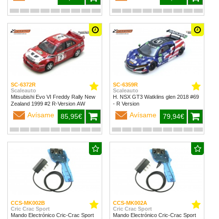
SC-6372R
SC-6359R
Scaleauto
Scaleauto
Mitsubishi Evo VI Freddy Rally New
H. NSX GT3 Watklins glen 2018 #69
Zealand 1999 #2 R-Version AW
- R Version
Avísame
Avísame
85,95€
79,94€
CCS-MK002B
CCS-MK002A
Cric Crac Sport
Cric Crac Sport
Mando Electrónico Cric-Crac Sport
Mando Electrónico Cric-Crac Sport