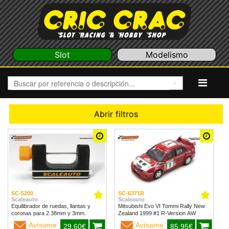
Slot
Modelismo
Abrir filtros
SC-5200
SC-6371R
Scaleauto
Scaleauto
Equilibrador de ruedas, llantas y
Mitsubishi Evo VI Tommi Rally New
coronas para 2.38mm y 3mm.
Zealand 1999 #1 R-Version AW
Avísame
Avísame
29,60€
85,95€