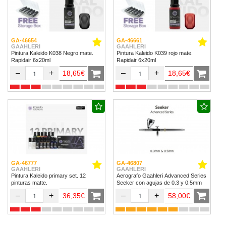
GA-46654
GA-46661
GAAHLERI
GAAHLERI
Pintura Kaleido K038 Negro mate.
Pintura Kaleido K039 rojo mate.
Rapidair 6x20ml
Rapidair 6x20ml
–
+
–
+
18,65€
18,65€
GA-46777
GA-46807
GAAHLERI
GAAHLERI
Pintura Kaleido primary set. 12
Aerografo Gaahleri Advanced Series
pinturas matte.
Seeker con agujas de 0.3 y 0.5mm
–
+
–
+
36,35€
58,00€