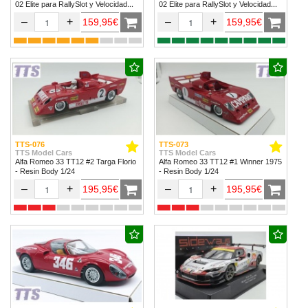
02 Elite para RallySlot y Velocidad
02 Elite para RallySlot y Velocidad
1/32 & 1/24.
1/32 & 1/24
–
+
–
+
159,95€
159,95€
TTS-076
TTS-073
TTS Model Cars
TTS Model Cars
Alfa Romeo 33 TT12 #2 Targa Florio
Alfa Romeo 33 TT12 #1 Winner 1975
- Resin Body 1/24
- Resin Body 1/24
–
+
–
+
195,95€
195,95€