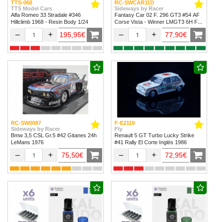
TTS-068
RC-SWCAR11D
TTS Model Cars
Sideways by Racer
Alfa Romeo 33 Stradale #346
Fantasy Car 02 F. 296 GT3 #54 AF
Hillclimb 1968 - Resin Body 1/24
Corse Vista - Winner LMGT3 6H Fuji
2024
–
+
–
+
195,95€
77,90€
RC-SW0087
F-E2119
Sideways by Racer
Fly
Bmw 3,5 CSL Gr.5 #42 Gitanes 24h
Renault 5 GT Turbo Lucky Strike
LeMans 1976
#41 Rally El Corte Inglés 1986
–
+
–
+
75,50€
72,95€