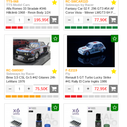
TTS-068
RC-SWCAR11D
TTS Model Cars
Sideways by Racer
Alfa Romeo 33 Stradale #346
Fantasy Car 02 F. 296 GT3 #54 AF
Hillclimb 1968 - Resin Body 1/24
Corse Vista - Winner LMGT3 6H Fuji
2024
–
+
–
+
195,95€
77,90€
RC-SW0087
F-E2119
Sideways by Racer
Fly
Bmw 3,5 CSL Gr.5 #42 Gitanes 24h
Renault 5 GT Turbo Lucky Strike
LeMans 1976
#41 Rally El Corte Inglés 1986
–
+
–
+
75,50€
72,95€