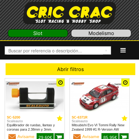
Slot
Modelismo
Abrir filtros
SC-5200
SC-6371R
Scaleauto
Scaleauto
Equilibrador de ruedas, llantas y
Mitsubishi Evo VI Tommi Rally New
coronas para 2.38mm y 3mm.
Zealand 1999 #1 R-Version AW
Avísame
Avísame
29,60€
85,95€