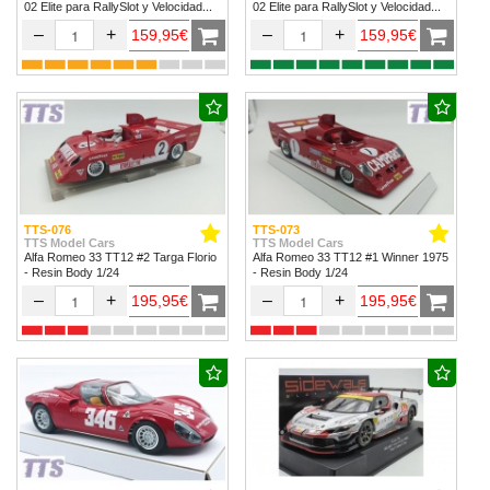
02 Elite para RallySlot y Velocidad
02 Elite para RallySlot y Velocidad
1/32 & 1/24.
1/32 & 1/24
–
+
–
+
159,95€
159,95€
TTS-076
TTS-073
TTS Model Cars
TTS Model Cars
Alfa Romeo 33 TT12 #2 Targa Florio
Alfa Romeo 33 TT12 #1 Winner 1975
- Resin Body 1/24
- Resin Body 1/24
–
+
–
+
195,95€
195,95€