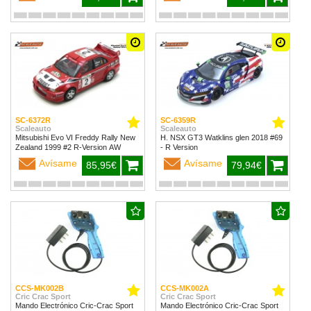
SC-6372R
SC-6359R
Scaleauto
Scaleauto
Mitsubishi Evo VI Freddy Rally New
H. NSX GT3 Watklins glen 2018 #69
Zealand 1999 #2 R-Version AW
- R Version
Avísame
Avísame
85,95€
79,94€
CCS-MK002B
CCS-MK002A
Cric Crac Sport
Cric Crac Sport
Mando Electrónico Cric-Crac Sport
Mando Electrónico Cric-Crac Sport