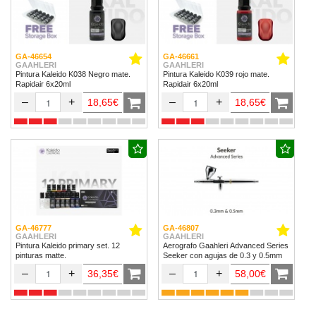
GA-46654
GA-46661
GAAHLERI
GAAHLERI
Pintura Kaleido K038 Negro mate.
Pintura Kaleido K039 rojo mate.
Rapidair 6x20ml
Rapidair 6x20ml
–
+
–
+
18,65€
18,65€
GA-46777
GA-46807
GAAHLERI
GAAHLERI
Pintura Kaleido primary set. 12
Aerografo Gaahleri Advanced Series
pinturas matte.
Seeker con agujas de 0.3 y 0.5mm
–
+
–
+
36,35€
58,00€