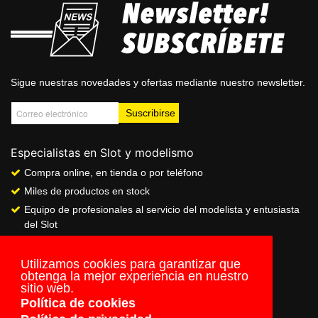
Sigue nuestras novedades y ofertas mediante nuestro newsletter.
Especialistas en Slot y modelismo
Compra online, en tienda o por teléfono
Miles de productos en stock
Equipo de profesionales al servicio del modelista y entusiasta
del Slot
Showroom & Club
Servicio de pago seguro online
Utilizamos cookies para garantizar que
obtenga la mejor experiencia en nuestro
Envios a todo el mundo
sitio web.
Política de cookies