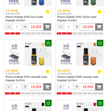
GA-46708
GA-46692
GAAHLERI
GAAHLERI
Pintura Kaleido K043 Azul mate.
Pintura Kaleido K042 Verde mate.
Rapidair 6x20ml
Rapidair 6x20ml
–
+
–
+
18,65€
18,65€
GA-46685
GA-46678
GAAHLERI
GAAHLERI
Pintura Kaleido K041 Amarillo mate.
Pintura Kaleido K040 naranja mate.
Rapidair 6x20ml
Rapidair 6x20ml
–
+
–
+
18,65€
18,65€