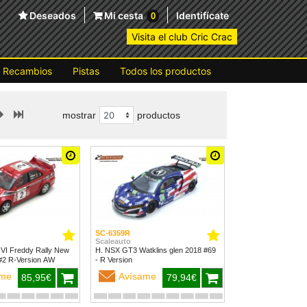
Deseados
Mi cesta
Identifícate
0
Visita el club Cric Crac
Recambios
Pistas
Todos los productos
mostrar
productos
SC-6359R
Scaleauto
 VI Freddy Rally New
H. NSX GT3 Watklins glen 2018 #69
Zealand 1999 #2 R-Version AW
- R Version
ame
Avísame
85,95€
79,94€