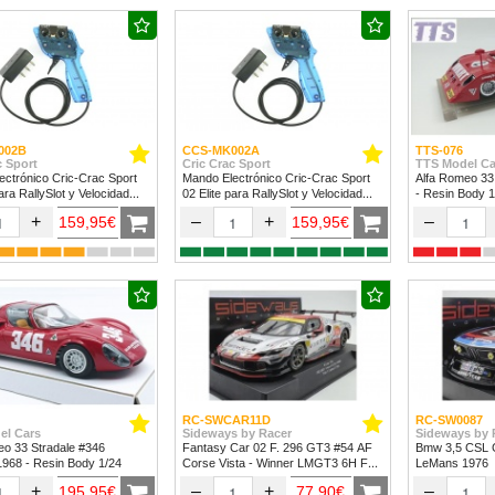
002B
CCS-MK002A
TTS-076
c Sport
Cric Crac Sport
TTS Model Ca
ctrónico Cric-Crac Sport
Mando Electrónico Cric-Crac Sport
Alfa Romeo 33
para RallySlot y Velocidad
02 Elite para RallySlot y Velocidad
- Resin Body 1
24.
1/32 & 1/24
+
–
+
–
159,95€
159,95€
RC-SWCAR11D
RC-SW0087
el Cars
Sideways by Racer
Sideways by 
eo 33 Stradale #346
Fantasy Car 02 F. 296 GT3 #54 AF
Bmw 3,5 CSL G
 1968 - Resin Body 1/24
Corse Vista - Winner LMGT3 6H Fuji
LeMans 1976
2024
+
–
+
–
195,95€
77,90€