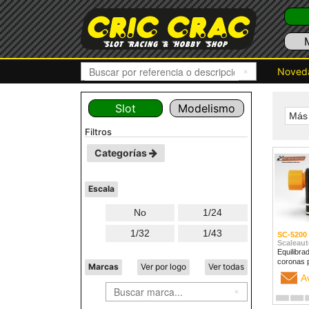
Noved
Slot
Modelismo
Más 
filtros
Categorías
Escala
No
1/24
1/32
1/43
SC-5200
Scaleaut
Equilibra
coronas 
Marcas
Ver por logo
Ver todas
A