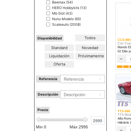
Beemax (54)
HERO Hobbykits (13)
Mb Slot (43)
Nunu Models (65)
Scaleauto (2008)
Todos
Disponibilidad
CCS-MK
Cric Cra
Standard
Novedad
Mando Ele
02 Elite 
Liquidación
Próximamente
1/32 & 1/
–
Oferta
Referencia
Descripción
Precio
TTS-068
TTS Mod
Alfa Rom
Hillclimb
Min
0
Máx
2995
–