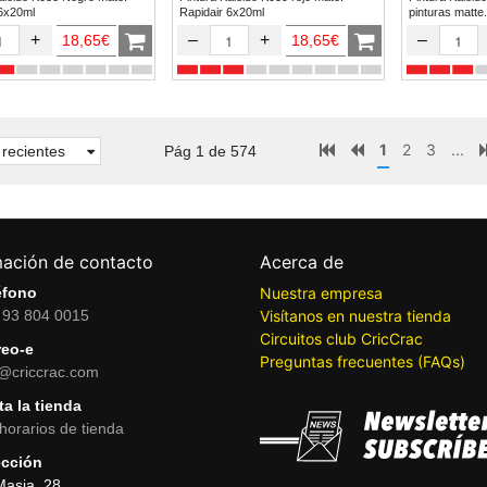
 6x20ml
Rapidair 6x20ml
pinturas matte.
+
–
+
–
18,65€
18,65€
1
2
3
...
recientes
Pág 1 de 574
mación de contacto
Acerca de
éfono
Nuestra empresa
 93 804 0015
Visítanos en nuestra tienda
Circuitos club CricCrac
reo-e
Preguntas frecuentes (FAQs)
o@criccrac.com
ta la tienda
horarios de tienda
ección
Masia, 28