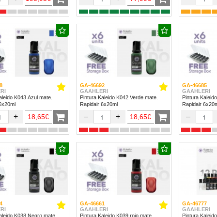
8
GA-46692
GA-46685
RI
GAAHLERI
GAAHLERI
aleido K043 Azul mate.
Pintura Kaleido K042 Verde mate.
Pintura Kaleid
 6x20ml
Rapidair 6x20ml
Rapidair 6x20
+
–
+
–
18,65€
18,65€
4
GA-46661
GA-46777
RI
GAAHLERI
GAAHLERI
aleido K038 Negro mate.
Pintura Kaleido K039 rojo mate.
Pintura Kaleido