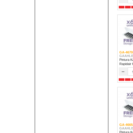
GA-4670
GAAHLE
Pintura K
Rapidair
–
GA-4665
GAAHLE
Pintura K