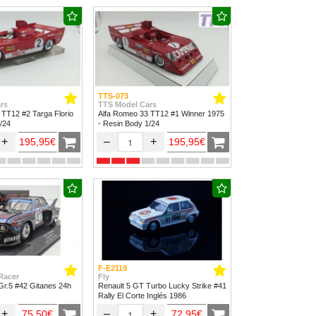
TTS-073
rs
TTS Model Cars
 TT12 #2 Targa Florio
Alfa Romeo 33 TT12 #1 Winner 1975
/24
- Resin Body 1/24
+
–
+
195,95€
195,95€
F-E2119
Racer
Fly
r.5 #42 Gitanes 24h
Renault 5 GT Turbo Lucky Strike #41
Rally El Corte Inglés 1986
+
–
+
75,50€
72,95€