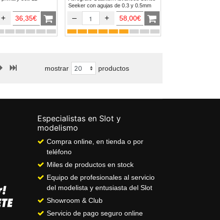
Seeker con agujas de 0.3 y 0.5mm
+
–
+
36,35€
58,00€
mostrar
productos
Especialistas en Slot y
modelismo
Compra online, en tienda o por
teléfono
Miles de productos en stock
Equipo de profesionales al servicio
del modelista y entusiasta del Slot
Showroom & Club
Servicio de pago seguro online