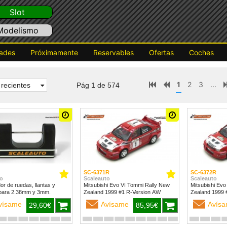
Slot
Modelismo
ades
Próximamente
Reservables
Ofertas
Coches
1
2
3
...
recientes
Pág 1 de 574
SC-6371R
SC-6372R
o
Scaleauto
Scaleauto
dor de ruedas, llantas y
Mitsubishi Evo VI Tommi Rally New
Mitsubishi Evo
para 2.38mm y 3mm.
Zealand 1999 #1 R-Version AW
vísame
Avísame
Avís
29,60€
85,95€