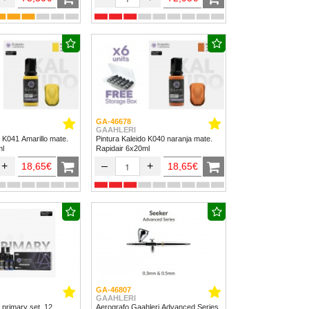
GA-46678
GAAHLERI
o K041 Amarillo mate.
Pintura Kaleido K040 naranja mate.
ml
Rapidair 6x20ml
+
–
+
18,65€
18,65€
GA-46807
GAAHLERI
 primary set. 12
Aerografo Gaahleri Advanced Series