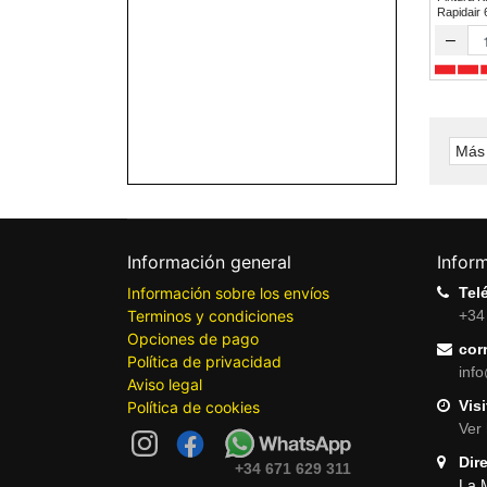
Rapidair
–
Más 
Información general
Infor
Información sobre los envíos
Tel
Terminos y condiciones
+34
Opciones de pago
cor
Política de privacidad
inf
Aviso legal
Visi
Política de cookies
Ver 
Dir
+34 671 629 311
La 