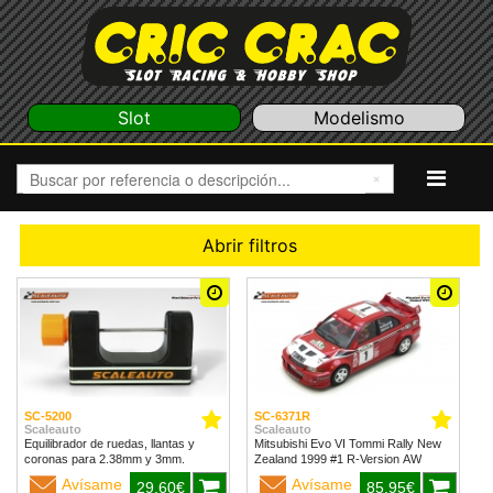
Slot
Modelismo
Abrir filtros
SC-5200
SC-6371R
Scaleauto
Scaleauto
Equilibrador de ruedas, llantas y
Mitsubishi Evo VI Tommi Rally New
coronas para 2.38mm y 3mm.
Zealand 1999 #1 R-Version AW
Avísame
Avísame
29,60€
85,95€