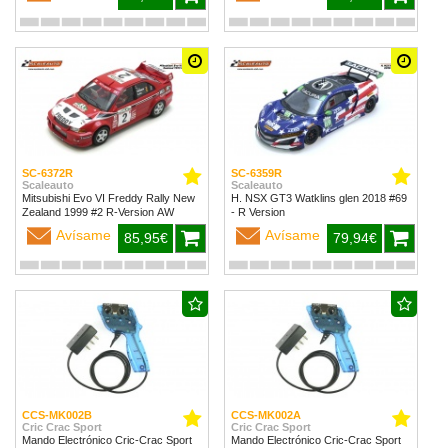
SC-6372R
SC-6359R
Scaleauto
Scaleauto
Mitsubishi Evo VI Freddy Rally New
H. NSX GT3 Watklins glen 2018 #69
Zealand 1999 #2 R-Version AW
- R Version
Avísame
Avísame
85,95€
79,94€
CCS-MK002B
CCS-MK002A
Cric Crac Sport
Cric Crac Sport
Mando Electrónico Cric-Crac Sport
Mando Electrónico Cric-Crac Sport