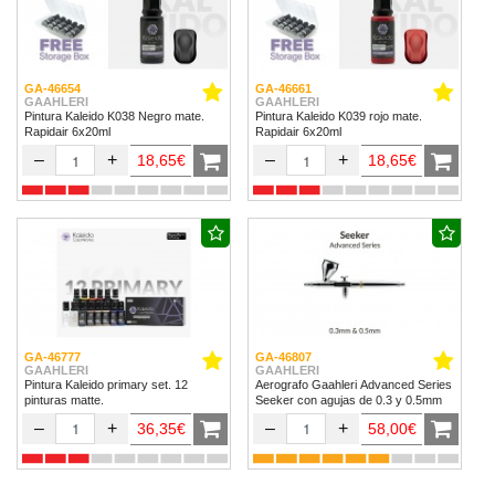
GA-46654
GA-46661
GAAHLERI
GAAHLERI
Pintura Kaleido K038 Negro mate.
Pintura Kaleido K039 rojo mate.
Rapidair 6x20ml
Rapidair 6x20ml
–
+
–
+
18,65€
18,65€
GA-46777
GA-46807
GAAHLERI
GAAHLERI
Pintura Kaleido primary set. 12
Aerografo Gaahleri Advanced Series
pinturas matte.
Seeker con agujas de 0.3 y 0.5mm
–
+
–
+
36,35€
58,00€