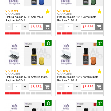
GA-46708
GA-46692
GAAHLERI
GAAHLERI
Pintura Kaleido K043 Azul mate.
Pintura Kaleido K042 Verde mate.
Rapidair 6x20ml
Rapidair 6x20ml
–
+
–
+
18,65€
18,65€
GA-46685
GA-46678
GAAHLERI
GAAHLERI
Pintura Kaleido K041 Amarillo mate.
Pintura Kaleido K040 naranja mate.
Rapidair 6x20ml
Rapidair 6x20ml
–
+
–
+
18,65€
18,65€