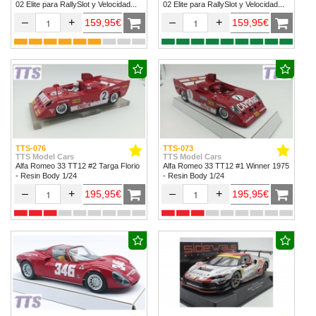
02 Elite para RallySlot y Velocidad
02 Elite para RallySlot y Velocidad
1/32 & 1/24.
1/32 & 1/24
–
+
–
+
159,95€
159,95€
TTS-076
TTS-073
TTS Model Cars
TTS Model Cars
Alfa Romeo 33 TT12 #2 Targa Florio
Alfa Romeo 33 TT12 #1 Winner 1975
- Resin Body 1/24
- Resin Body 1/24
–
+
–
+
195,95€
195,95€