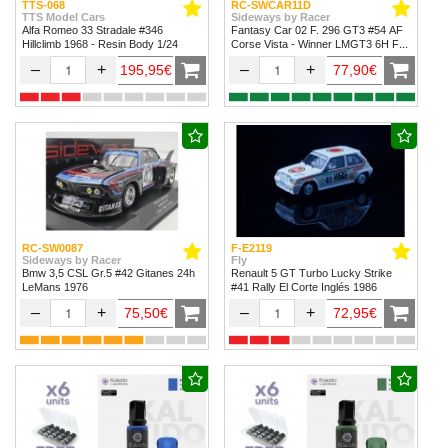
TTS-068
RC-SWCAR11D
TTS Model Cars
Sideways by Racer
Alfa Romeo 33 Stradale #346
Fantasy Car 02 F. 296 GT3 #54 AF
Hillclimb 1968 - Resin Body 1/24
Corse Vista - Winner LMGT3 6H Fuji
2024
–
+
–
+
195,95€
77,90€
RC-SW0087
F-E2119
Sideways by Racer
Fly
Bmw 3,5 CSL Gr.5 #42 Gitanes 24h
Renault 5 GT Turbo Lucky Strike
LeMans 1976
#41 Rally El Corte Inglés 1986
–
+
–
+
75,50€
72,95€