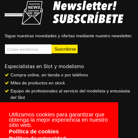
Sigue nuestras novedades y ofertas mediante nuestro newsletter.
Especialistas en Slot y modelismo
Compra online, en tienda o por teléfono
Miles de productos en stock
Equipo de profesionales al servicio del modelista y entusiasta
del Slot
Showroom & Club
Servicio de pago seguro online
Utilizamos cookies para garantizar que
obtenga la mejor experiencia en nuestro
Envios a todo el mundo
sitio web.
Política de cookies