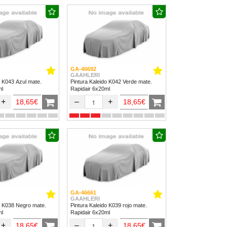
GA-46692
GAAHLERI
o K043 Azul mate.
Pintura Kaleido K042 Verde mate.
ml
Rapidair 6x20ml
+
–
+
18,65€
18,65€
GA-46661
GAAHLERI
o K038 Negro mate.
Pintura Kaleido K039 rojo mate.
ml
Rapidair 6x20ml
+
–
+
18,65€
18,65€