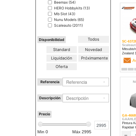
Beemax (54)
HERO Hobbykits (13)
Mb Slot (43)
Nunu Models (65)
Scaleauto (2011)
Todos
Disponibilidad
SC-6372
Scaleaut
Standard
Novedad
Mitsubish
Liquidación
Próximamente
A
Oferta
Referencia
Descripción
Precio
GA-4668
GAAHLE
Pintura K
Rapidair
Min
0
Máx
2995
–