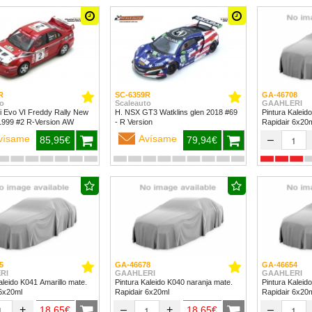
R
SC-6359R
GA-46708
o
Scaleauto
GAAHLERI
i Evo VI Freddy Rally New
H. NSX GT3 Watklins glen 2018 #69
Pintura Kaleid
Zealand 1999 #2 R-Version AW
- R Version
Rapidair 6x20
vísame
Avísame
–
85,95€
79,94€
5
GA-46678
GA-46654
RI
GAAHLERI
GAAHLERI
aleido K041 Amarillo mate.
Pintura Kaleido K040 naranja mate.
Pintura Kaleid
 6x20ml
Rapidair 6x20ml
Rapidair 6x20
+
–
+
–
18,65€
18,65€