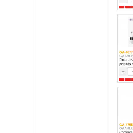
GA-4677
GAAHLE
Pintura K
pinturas 
–
GA-4755
GAAHLE
Compreso