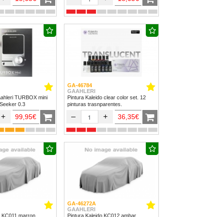
GA-46784
GAAHLERI
ahleri TURBOX mini
Pintura Kaleido clear color set. 12
 Seeker 0.3
pinturas trasnparentes.
+
–
+
99,95€
36,35€
GA-46272A
GAAHLERI
do KC011 marron
Pintura Kaleido KC012 ambar