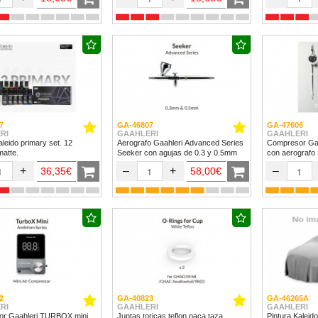
7
GA-46807
GA-47606
RI
GAAHLERI
GAAHLERI
aleido primary set. 12
Aerografo Gaahleri Advanced Series
Compresor Ga
matte.
Seeker con agujas de 0.3 y 0.5mm
con aerografo
+
–
+
–
36,35€
58,00€
2
GA-40823
GA-46265A
RI
GAAHLERI
GAAHLERI
r Gaahleri TURBOX mini
Juntas toricas teflon paca taza
Pintura Kalei