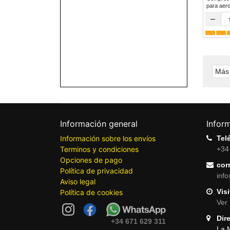
para a
–
Más 
Información general
Infor
Información sobre los envíos
Tel
Terminos y condiciones
+34
Opciones de pago
cor
Política de privacidad
inf
Aviso legal
Visi
Política de cookies
Ver 
Dir
+34 671 629 311
La 