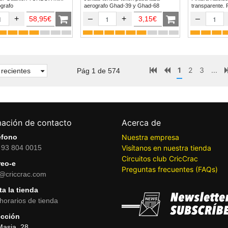
erografo
aerografo Ghad-39 y Ghad-68
transparente. 
+
–
+
–
58,95€
3,15€
1
2
3
...
recientes
Pág 1 de 574
mación de contacto
Acerca de
éfono
Nuestra empresa
 93 804 0015
Visítanos en nuestra tienda
Circuitos club CricCrac
reo-e
Preguntas frecuentes (FAQs)
o@criccrac.com
ta la tienda
horarios de tienda
ección
Masia, 28