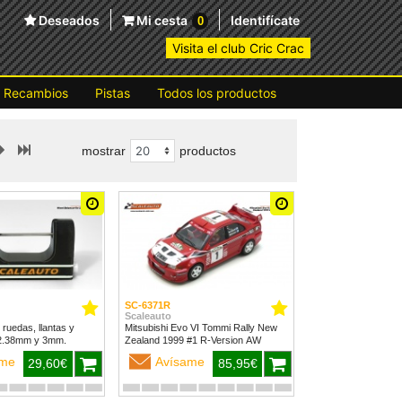
Deseados
Mi cesta
Identifícate
0
Visita el club Cric Crac
Recambios
Pistas
Todos los productos
mostrar
productos
SC-6371R
Scaleauto
 ruedas, llantas y
Mitsubishi Evo VI Tommi Rally New
 2.38mm y 3mm.
Zealand 1999 #1 R-Version AW
ame
Avísame
29,60€
85,95€