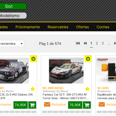
Slot
Modelismo
ades
Próximamente
Reservables
Ofertas
Coches
1
2
3
...
recientes
Pág 1 de 574
087
RC-SWCAR11D
SC-5200
s by Racer
Sideways by Racer
Scaleauto
CSL Gr.5 #42 Gitanes 24h
Fantasy Car 02 F. 296 GT3 #54 AF
Equilibrador de
1976
Corse Vista - Winner LMGT3 6H Fuji
coronas para
2024
vísame
Avísame
Avís
74,95€
76,90€