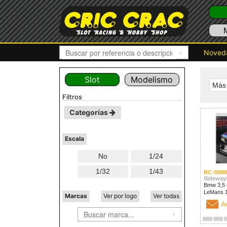
Noved
Slot
Modelismo
Más 
filtros
Categorías
Escala
No
1/24
1/32
1/43
RC-SW0
Sideway
Bmw 3,5 
LeMans 
Marcas
Ver por logo
Ver todas
A