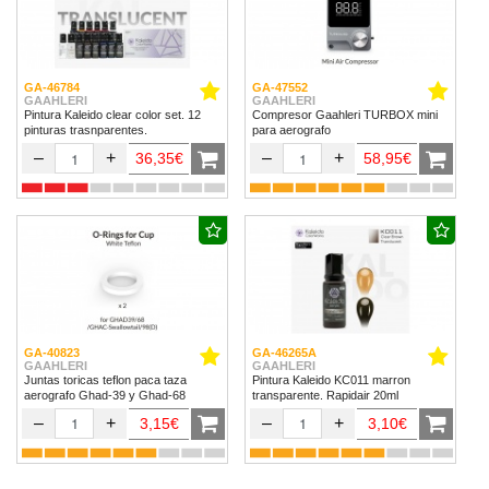
GA-46784
GA-47552
GAAHLERI
GAAHLERI
Pintura Kaleido clear color set. 12
Compresor Gaahleri TURBOX mini
pinturas trasnparentes.
para aerografo
–
+
–
+
36,35€
58,95€
GA-40823
GA-46265A
GAAHLERI
GAAHLERI
Juntas toricas teflon paca taza
Pintura Kaleido KC011 marron
aerografo Ghad-39 y Ghad-68
transparente. Rapidair 20ml
–
+
–
+
3,15€
3,10€