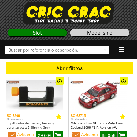
Slot
Modelismo
Abrir filtros
SC-5200
SC-6371R
Scaleauto
Scaleauto
Equilibrador de ruedas, llantas y
Mitsubishi Evo VI Tommi Rally New
coronas para 2.38mm y 3mm.
Zealand 1999 #1 R-Version AW
Avísame
Avísame
29,60€
85,95€