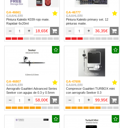
GA-46661
GA-46777
GAAHLERI
GAAHLERI
Pintura Kaleido K039 rojo mate.
Pintura Kaleido primary set. 12
Rapidair 6x20ml
pinturas matte.
–
+
–
+
18,65€
36,35€
GA-46807
GA-47606
GAAHLERI
GAAHLERI
Aerografo Gaahleri Advanced Series
Compresor Gaahleri TURBOX mini
Seeker con agujas de 0.3 y 0.5mm
con aerografo Seeker 0.3
–
+
–
+
58,00€
99,95€