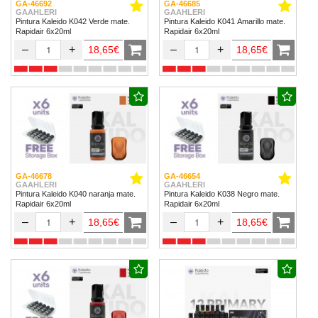
GA-46692
GA-46685
GAAHLERI
GAAHLERI
Pintura Kaleido K042 Verde mate.
Pintura Kaleido K041 Amarillo mate.
Rapidair 6x20ml
Rapidair 6x20ml
–
+
–
+
18,65€
18,65€
GA-46678
GA-46654
GAAHLERI
GAAHLERI
Pintura Kaleido K040 naranja mate.
Pintura Kaleido K038 Negro mate.
Rapidair 6x20ml
Rapidair 6x20ml
–
+
–
+
18,65€
18,65€