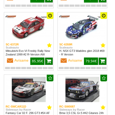
SC-6372R
SC-6359R
Scaleauto
Scaleauto
Mitsubishi Evo VI Freddy Rally New
H. NSX GT3 Watklins glen 2018 #69
Zealand 1999 #2 R-Version AW
- R Version
Avísame
Avísame
85,95€
79,94€
RC-SWCAR11D
RC-SW0087
Sideways by Racer
Sideways by Racer
Fantasy Car 02 F. 296 GT3 #54 AF
Bmw 3,5 CSL Gr.5 #42 Gitanes 24h