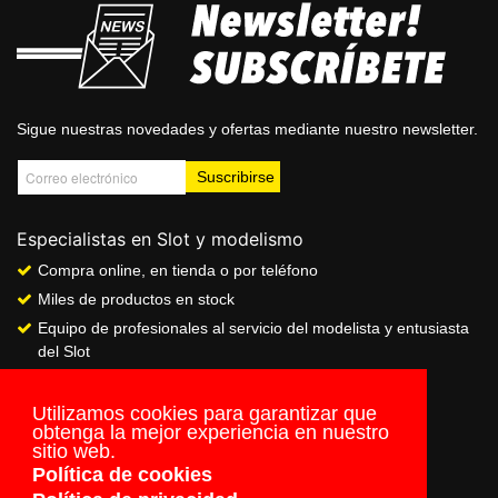
Sigue nuestras novedades y ofertas mediante nuestro newsletter.
Especialistas en Slot y modelismo
Compra online, en tienda o por teléfono
Miles de productos en stock
Equipo de profesionales al servicio del modelista y entusiasta
del Slot
Showroom & Club
Servicio de pago seguro online
Utilizamos cookies para garantizar que
obtenga la mejor experiencia en nuestro
Envios a todo el mundo
sitio web.
Política de cookies