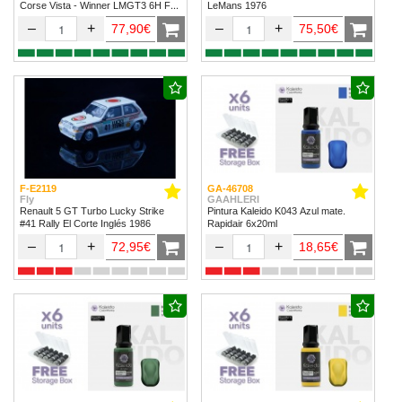
Corse Vista - Winner LMGT3 6H Fuji
LeMans 1976
2024
–
+
–
+
77,90€
75,50€
F-E2119
GA-46708
Fly
GAAHLERI
Renault 5 GT Turbo Lucky Strike
Pintura Kaleido K043 Azul mate.
#41 Rally El Corte Inglés 1986
Rapidair 6x20ml
–
+
–
+
72,95€
18,65€