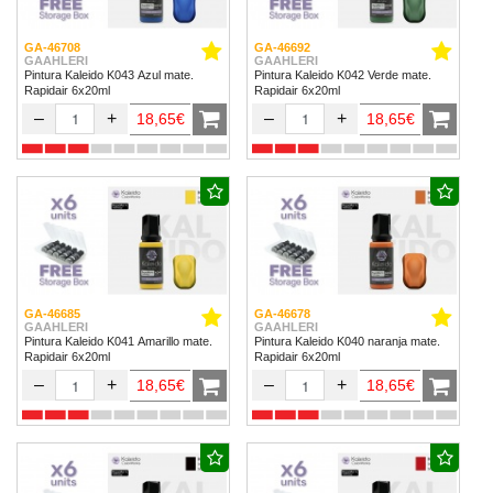
GA-46708
GA-46692
GAAHLERI
GAAHLERI
Pintura Kaleido K043 Azul mate.
Pintura Kaleido K042 Verde mate.
Rapidair 6x20ml
Rapidair 6x20ml
–
+
–
+
18,65€
18,65€
GA-46685
GA-46678
GAAHLERI
GAAHLERI
Pintura Kaleido K041 Amarillo mate.
Pintura Kaleido K040 naranja mate.
Rapidair 6x20ml
Rapidair 6x20ml
–
+
–
+
18,65€
18,65€