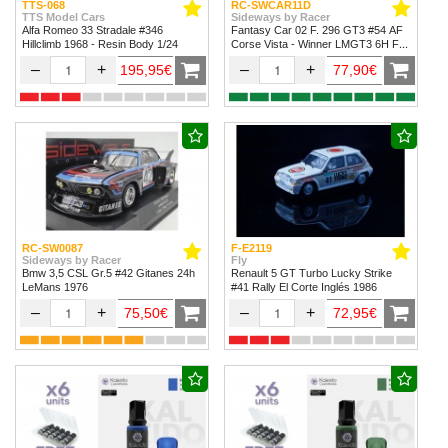
TTS-068
RC-SWCAR11D
TTS Model Cars
Sideways by Racer
Alfa Romeo 33 Stradale #346
Fantasy Car 02 F. 296 GT3 #54 AF
Hillclimb 1968 - Resin Body 1/24
Corse Vista - Winner LMGT3 6H Fuji
2024
–
+
–
+
195,95€
77,90€
RC-SW0087
F-E2119
Sideways by Racer
Fly
Bmw 3,5 CSL Gr.5 #42 Gitanes 24h
Renault 5 GT Turbo Lucky Strike
LeMans 1976
#41 Rally El Corte Inglés 1986
–
+
–
+
75,50€
72,95€