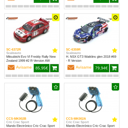
SC-6372R
SC-6359R
Scaleauto
Scaleauto
Mitsubishi Evo VI Freddy Rally New
H. NSX GT3 Watklins glen 2018 #69
Zealand 1999 #2 R-Version AW
- R Version
Avísame
Avísame
85,95€
79,94€
CCS-MK002B
CCS-MK002A
Cric Crac Sport
Cric Crac Sport
Mando Electrónico Cric-Crac Sport
Mando Electrónico Cric-Crac Sport