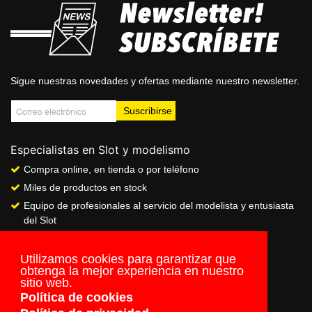
Sigue nuestras novedades y ofertas mediante nuestro newsletter.
Especialistas en Slot y modelismo
Compra online, en tienda o por teléfono
Miles de productos en stock
Equipo de profesionales al servicio del modelista y entusiasta
del Slot
Showroom & Club
Servicio de pago seguro online
Utilizamos cookies para garantizar que
obtenga la mejor experiencia en nuestro
Envios a todo el mundo
sitio web.
Política de cookies