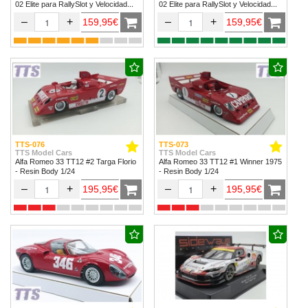
02 Elite para RallySlot y Velocidad
02 Elite para RallySlot y Velocidad
1/32 & 1/24.
1/32 & 1/24
–
+
–
+
159,95€
159,95€
TTS-076
TTS-073
TTS Model Cars
TTS Model Cars
Alfa Romeo 33 TT12 #2 Targa Florio
Alfa Romeo 33 TT12 #1 Winner 1975
- Resin Body 1/24
- Resin Body 1/24
–
+
–
+
195,95€
195,95€