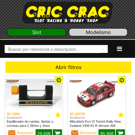
Slot
Modelismo
Abrir filtros
SC-5200
SC-6371R
Scaleauto
Scaleauto
Equilibrador de ruedas, llantas y
Mitsubishi Evo VI Tommi Rally New
coronas para 2.38mm y 3mm.
Zealand 1999 #1 R-Version AW
Avísame
Avísame
29,60€
85,95€