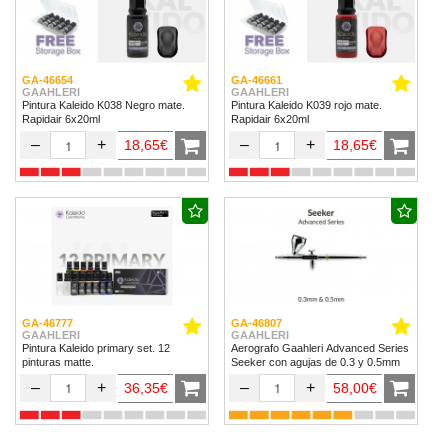
GA-46654
GA-46661
GAAHLERI
GAAHLERI
Pintura Kaleido K038 Negro mate.
Pintura Kaleido K039 rojo mate.
Rapidair 6x20ml
Rapidair 6x20ml
–
+
–
+
18,65€
18,65€
GA-46777
GA-46807
GAAHLERI
GAAHLERI
Pintura Kaleido primary set. 12
Aerografo Gaahleri Advanced Series
pinturas matte.
Seeker con agujas de 0.3 y 0.5mm
–
+
–
+
36,35€
58,00€