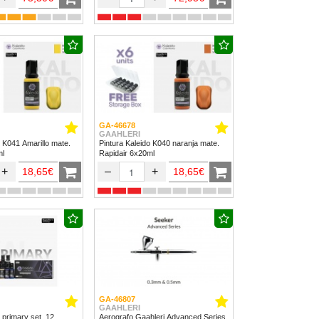
GA-46678
GAAHLERI
o K041 Amarillo mate.
Pintura Kaleido K040 naranja mate.
ml
Rapidair 6x20ml
+
–
+
18,65€
18,65€
GA-46807
GAAHLERI
 primary set. 12
Aerografo Gaahleri Advanced Series