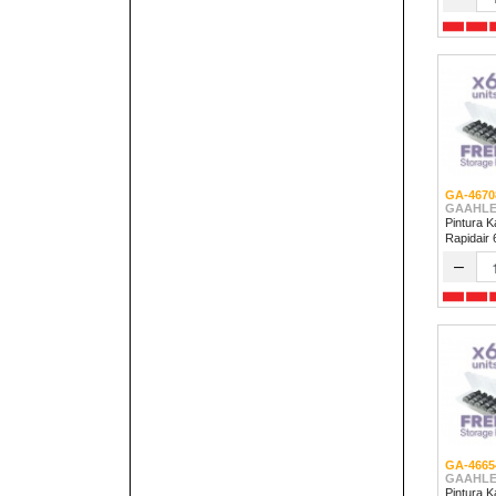
GA-4670
GAAHLE
Pintura K
Rapidair
–
GA-4665
GAAHLE
Pintura K