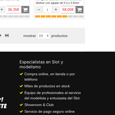
Seeker con agujas de 0.3 y 0.5mm
+
–
+
36,35€
58,00€
mostrar
productos
Especialistas en Slot y
modelismo
Compra online, en tienda o por
teléfono
Miles de productos en stock
Equipo de profesionales al servicio
del modelista y entusiasta del Slot
Showroom & Club
Servicio de pago seguro online