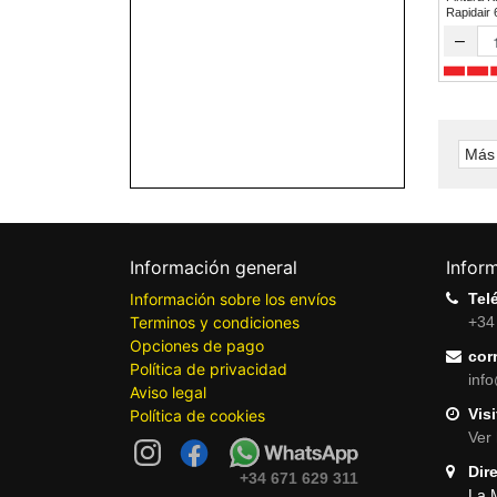
Rapidair
–
Más 
Información general
Infor
Información sobre los envíos
Tel
Terminos y condiciones
+34
Opciones de pago
cor
Política de privacidad
inf
Aviso legal
Visi
Política de cookies
Ver 
Dir
+34 671 629 311
La 