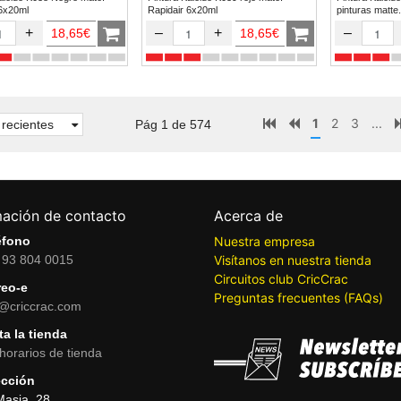
 6x20ml
Rapidair 6x20ml
pinturas matte.
+
–
+
–
18,65€
18,65€
1
2
3
...
recientes
Pág 1 de 574
mación de contacto
Acerca de
éfono
Nuestra empresa
 93 804 0015
Visítanos en nuestra tienda
Circuitos club CricCrac
reo-e
Preguntas frecuentes (FAQs)
o@criccrac.com
ta la tienda
horarios de tienda
ección
Masia, 28