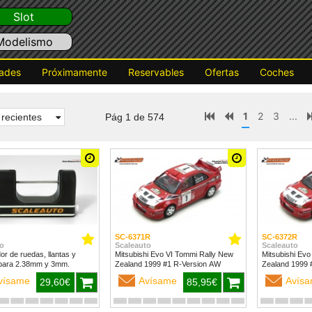
Slot
Modelismo
ades
Próximamente
Reservables
Ofertas
Coches
1
2
3
...
recientes
Pág 1 de 574
SC-6371R
SC-6372R
o
Scaleauto
Scaleauto
dor de ruedas, llantas y
Mitsubishi Evo VI Tommi Rally New
Mitsubishi Evo
para 2.38mm y 3mm.
Zealand 1999 #1 R-Version AW
vísame
Avísame
Avís
29,60€
85,95€