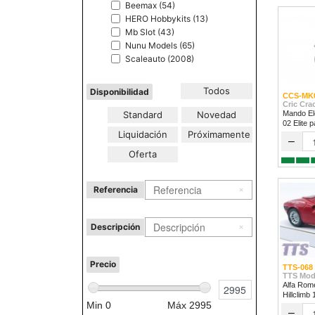
Beemax (54)
HERO Hobbykits (13)
Mb Slot (43)
Nunu Models (65)
Scaleauto (2008)
Todos
Disponibilidad
CCS-MK
Cric Cra
Standard
Novedad
Mando Ele
02 Elite 
Liquidación
Próximamente
1/32 & 1/
–
Oferta
Referencia
Descripción
Precio
TTS-068
TTS Mod
Alfa Rom
Hillclimb
Min
0
Máx
2995
–