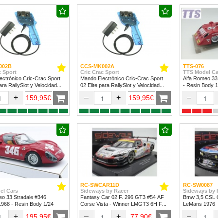
002B
CCS-MK002A
TTS-076
c Sport
Cric Crac Sport
TTS Model Ca
ctrónico Cric-Crac Sport
Mando Electrónico Cric-Crac Sport
Alfa Romeo 33
para RallySlot y Velocidad
02 Elite para RallySlot y Velocidad
- Resin Body 1
24.
1/32 & 1/24
+
–
+
–
159,95€
159,95€
RC-SWCAR11D
RC-SW0087
el Cars
Sideways by Racer
Sideways by 
eo 33 Stradale #346
Fantasy Car 02 F. 296 GT3 #54 AF
Bmw 3,5 CSL G
 1968 - Resin Body 1/24
Corse Vista - Winner LMGT3 6H Fuji
LeMans 1976
2024
+
–
+
–
195,95€
77,90€