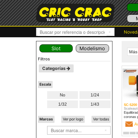
Noved
Slot
Modelismo
Más 
filtros
Categorías
Escala
No
1/24
1/32
1/43
SC-5200
Scaleaut
Equilibra
coronas 
Marcas
Ver por logo
Ver todas
A