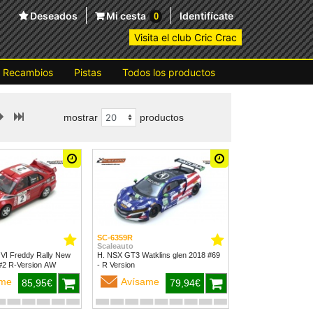
Deseados
Mi cesta
Identifícate
0
Visita el club Cric Crac
Recambios
Pistas
Todos los productos
mostrar
productos
SC-6359R
Scaleauto
 VI Freddy Rally New
H. NSX GT3 Watklins glen 2018 #69
Zealand 1999 #2 R-Version AW
- R Version
ame
Avísame
85,95€
79,94€