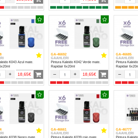
8
GA-46692
GA-46685
RI
GAAHLERI
GAAHLERI
aleido K043 Azul mate.
Pintura Kaleido K042 Verde mate.
Pintura Kaleid
 6x20ml
Rapidair 6x20ml
Rapidair 6x20
+
–
+
–
18,65€
18,65€
4
GA-46661
GA-46777
RI
GAAHLERI
GAAHLERI
aleido K038 Negro mate.
Pintura Kaleido K039 rojo mate.
Pintura Kaleido