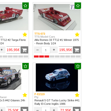
TTS-073
rs
TTS Model Cars
 TT12 #2 Targa Florio
Alfa Romeo 33 TT12 #1 Winner 1975
/24
- Resin Body 1/24
+
–
+
195,95€
195,95€
F-E2119
Racer
Fly
r.5 #42 Gitanes 24h
Renault 5 GT Turbo Lucky Strike #41
Rally El Corte Inglés 1986
+
–
+
75,50€
72,95€