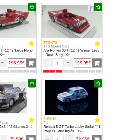
TTS-073
rs
TTS Model Cars
 TT12 #2 Targa Florio
Alfa Romeo 33 TT12 #1 Winner 1975
/24
- Resin Body 1/24
+
–
+
195,95€
195,95€
F-E2119
Racer
Fly
r.5 #42 Gitanes 24h
Renault 5 GT Turbo Lucky Strike #41
Rally El Corte Inglés 1986
+
–
+
75,50€
72,95€