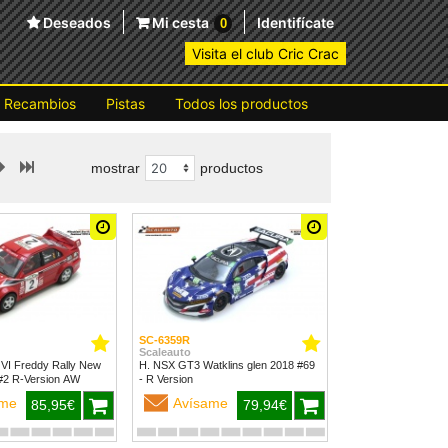
Deseados
Mi cesta
Identifícate
0
Visita el club Cric Crac
Recambios
Pistas
Todos los productos
mostrar
productos
SC-6359R
Scaleauto
 VI Freddy Rally New
H. NSX GT3 Watklins glen 2018 #69
Zealand 1999 #2 R-Version AW
- R Version
ame
Avísame
85,95€
79,94€