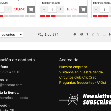
 6x20ml
Rapidair 6x20ml
pinturas matte.
+
–
+
–
18,65€
18,65€
1
2
3
...
recientes
Pág 1 de 574
mación de contacto
Acerca de
éfono
Nuestra empresa
 93 804 0015
Visítanos en nuestra tienda
Circuitos club CricCrac
reo-e
Preguntas frecuentes (FAQs)
o@criccrac.com
ta la tienda
horarios de tienda
ección
Masia, 28