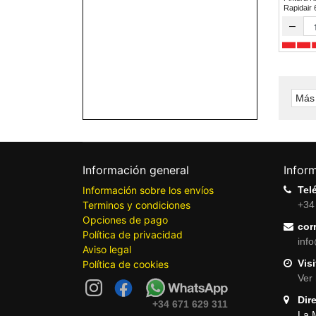
Rapidair
–
Más 
Información general
Infor
Información sobre los envíos
Tel
Terminos y condiciones
+34
Opciones de pago
cor
Política de privacidad
inf
Aviso legal
Visi
Política de cookies
Ver 
Dir
+34 671 629 311
La 