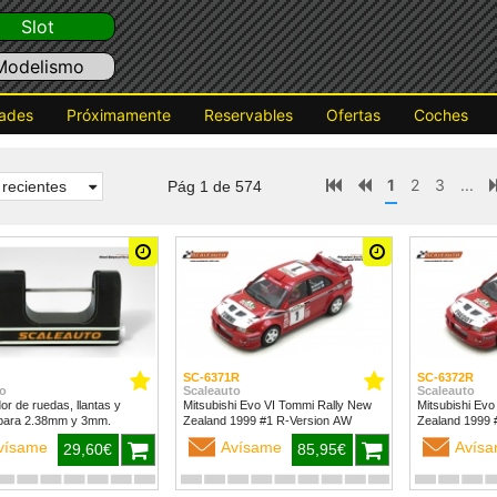
Slot
Modelismo
ades
Próximamente
Reservables
Ofertas
Coches
1
2
3
...
recientes
Pág 1 de 574
SC-6371R
SC-6372R
o
Scaleauto
Scaleauto
dor de ruedas, llantas y
Mitsubishi Evo VI Tommi Rally New
Mitsubishi Evo
para 2.38mm y 3mm.
Zealand 1999 #1 R-Version AW
vísame
Avísame
Avís
29,60€
85,95€