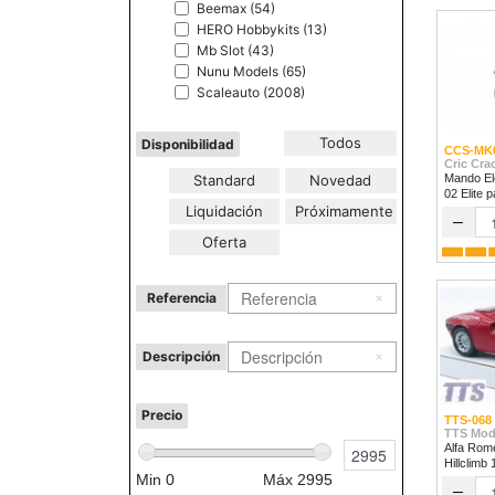
Beemax (54)
HERO Hobbykits (13)
Mb Slot (43)
Nunu Models (65)
Scaleauto (2008)
Todos
Disponibilidad
CCS-MK
Cric Cra
Standard
Novedad
Mando Ele
02 Elite 
Liquidación
Próximamente
1/32 & 1/
–
Oferta
Referencia
Descripción
Precio
TTS-068
TTS Mod
Alfa Rom
Hillclimb
Min
0
Máx
2995
–