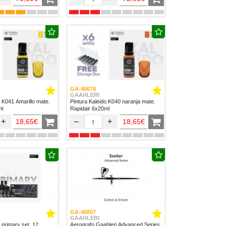
GA-46678
GAAHLERI
o K041 Amarillo mate.
Pintura Kaleido K040 naranja mate.
ml
Rapidair 6x20ml
+
–
+
18,65€
18,65€
GA-46807
GAAHLERI
 primary set. 12
Aerografo Gaahleri Advanced Series