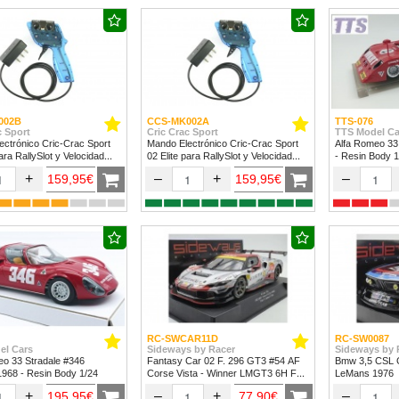
002B
CCS-MK002A
TTS-076
c Sport
Cric Crac Sport
TTS Model Ca
ctrónico Cric-Crac Sport
Mando Electrónico Cric-Crac Sport
Alfa Romeo 33
para RallySlot y Velocidad
02 Elite para RallySlot y Velocidad
- Resin Body 1
24.
1/32 & 1/24
+
–
+
–
159,95€
159,95€
RC-SWCAR11D
RC-SW0087
el Cars
Sideways by Racer
Sideways by 
eo 33 Stradale #346
Fantasy Car 02 F. 296 GT3 #54 AF
Bmw 3,5 CSL G
 1968 - Resin Body 1/24
Corse Vista - Winner LMGT3 6H Fuji
LeMans 1976
2024
+
–
+
–
195,95€
77,90€