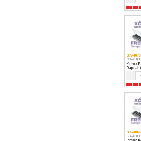
GA-4670
GAAHLE
Pintura K
Rapidair
–
GA-4665
GAAHLE
Pintura K