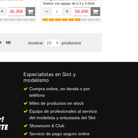
Seeker con agujas de 0.3 y 0.5mm
+
–
+
36,35€
58,00€
mostrar
productos
Especialistas en Slot y
modelismo
Compra online, en tienda o por
teléfono
Miles de productos en stock
Equipo de profesionales al servicio
del modelista y entusiasta del Slot
Showroom & Club
Servicio de pago seguro online