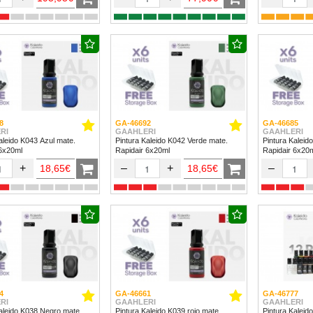
8
GA-46692
GA-46685
RI
GAAHLERI
GAAHLERI
aleido K043 Azul mate.
Pintura Kaleido K042 Verde mate.
Pintura Kaleid
 6x20ml
Rapidair 6x20ml
Rapidair 6x20
+
–
+
–
18,65€
18,65€
4
GA-46661
GA-46777
RI
GAAHLERI
GAAHLERI
aleido K038 Negro mate.
Pintura Kaleido K039 rojo mate.
Pintura Kaleido