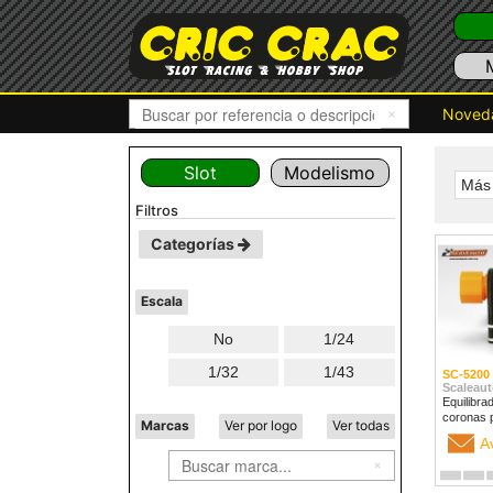
Noved
Slot
Modelismo
Más 
filtros
Categorías
Escala
No
1/24
1/32
1/43
SC-5200
Scaleaut
Equilibra
coronas 
Marcas
Ver por logo
Ver todas
A