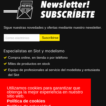
Sigue nuestras novedades y ofertas mediante nuestro newsletter.
Especialistas en Slot y modelismo
Compra online, en tienda o por teléfono
Miles de productos en stock
Equipo de profesionales al servicio del modelista y entusiasta
del Slot
Showroom & Club
Servicio de pago seguro online
Utilizamos cookies para garantizar que
obtenga la mejor experiencia en nuestro
Envios a todo el mundo
sitio web.
Política de cookies