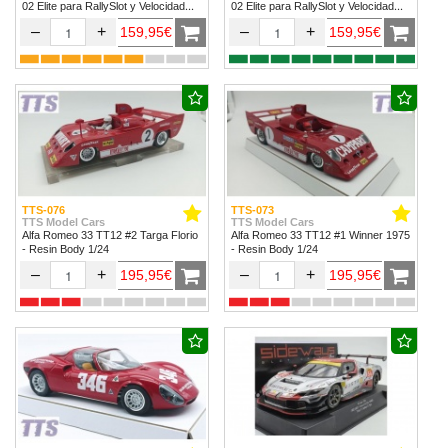
02 Elite para RallySlot y Velocidad
02 Elite para RallySlot y Velocidad
1/32 & 1/24.
1/32 & 1/24
–
+
–
+
159,95€
159,95€
TTS-076
TTS-073
TTS Model Cars
TTS Model Cars
Alfa Romeo 33 TT12 #2 Targa Florio
Alfa Romeo 33 TT12 #1 Winner 1975
- Resin Body 1/24
- Resin Body 1/24
–
+
–
+
195,95€
195,95€