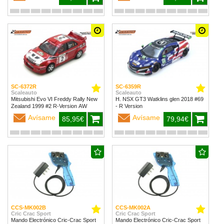
SC-6372R
SC-6359R
Scaleauto
Scaleauto
Mitsubishi Evo VI Freddy Rally New
H. NSX GT3 Watklins glen 2018 #69
Zealand 1999 #2 R-Version AW
- R Version
Avísame
Avísame
85,95€
79,94€
CCS-MK002B
CCS-MK002A
Cric Crac Sport
Cric Crac Sport
Mando Electrónico Cric-Crac Sport
Mando Electrónico Cric-Crac Sport