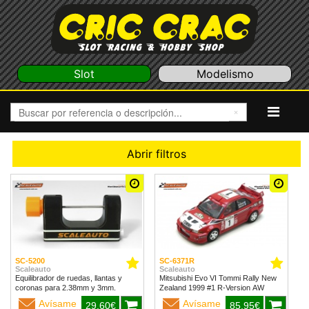
Slot
Modelismo
Abrir filtros
SC-5200
SC-6371R
Scaleauto
Scaleauto
Equilibrador de ruedas, llantas y
Mitsubishi Evo VI Tommi Rally New
coronas para 2.38mm y 3mm.
Zealand 1999 #1 R-Version AW
Avísame
Avísame
29,60€
85,95€