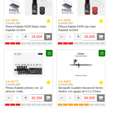
GA-46654
GA-46661
GAAHLERI
GAAHLERI
Pintura Kaleido K038 Negro mate.
Pintura Kaleido K039 rojo mate.
Rapidair 6x20ml
Rapidair 6x20ml
–
+
–
+
18,65€
18,65€
GA-46777
GA-46807
GAAHLERI
GAAHLERI
Pintura Kaleido primary set. 12
Aerografo Gaahleri Advanced Series
pinturas matte.
Seeker con agujas de 0.3 y 0.5mm
–
+
–
+
36,35€
58,00€