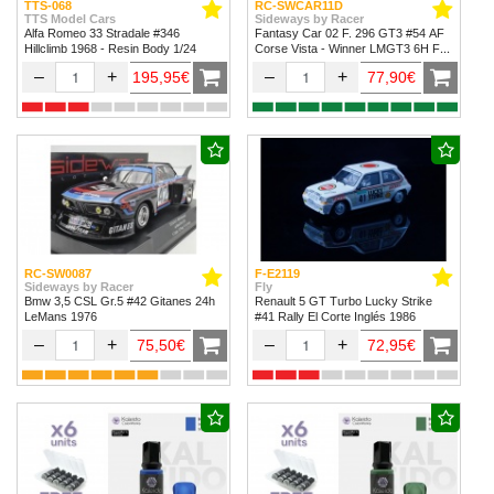
TTS-068
RC-SWCAR11D
TTS Model Cars
Sideways by Racer
Alfa Romeo 33 Stradale #346
Fantasy Car 02 F. 296 GT3 #54 AF
Hillclimb 1968 - Resin Body 1/24
Corse Vista - Winner LMGT3 6H Fuji
2024
–
+
–
+
195,95€
77,90€
RC-SW0087
F-E2119
Sideways by Racer
Fly
Bmw 3,5 CSL Gr.5 #42 Gitanes 24h
Renault 5 GT Turbo Lucky Strike
LeMans 1976
#41 Rally El Corte Inglés 1986
–
+
–
+
75,50€
72,95€