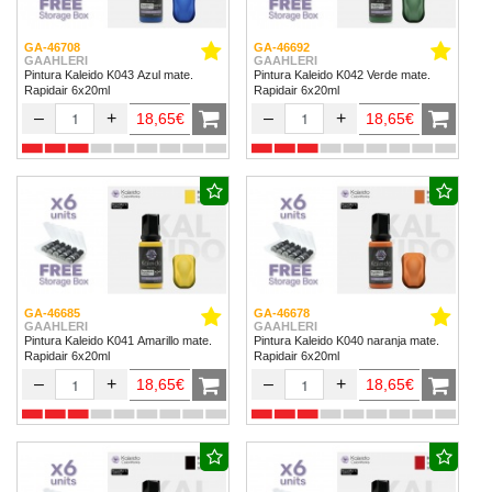
GA-46708
GA-46692
GAAHLERI
GAAHLERI
Pintura Kaleido K043 Azul mate.
Pintura Kaleido K042 Verde mate.
Rapidair 6x20ml
Rapidair 6x20ml
–
+
–
+
18,65€
18,65€
GA-46685
GA-46678
GAAHLERI
GAAHLERI
Pintura Kaleido K041 Amarillo mate.
Pintura Kaleido K040 naranja mate.
Rapidair 6x20ml
Rapidair 6x20ml
–
+
–
+
18,65€
18,65€