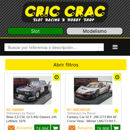
Slot
Modelismo
Abrir filtros
RC-SW0087
RC-SWCAR11D
Sideways by Racer
Sideways by Racer
Bmw 3,5 CSL Gr.5 #42 Gitanes 24h
Fantasy Car 02 F. 296 GT3 #54 AF
LeMans 1976
Corse Vista - Winner LMGT3 6H Fuji
2024
Avísame
Avísame
74,95€
76,90€