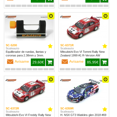
SC-5200
SC-6371R
Scaleauto
Scaleauto
Equilibrador de ruedas, llantas y
Mitsubishi Evo VI Tommi Rally New
coronas para 2.38mm y 3mm.
Zealand 1999 #1 R-Version AW
Avísame
Avísame
29,60€
85,95€
SC-6372R
SC-6359R
Scaleauto
Scaleauto
Mitsubishi Evo VI Freddy Rally New
H. NSX GT3 Watklins glen 2018 #69