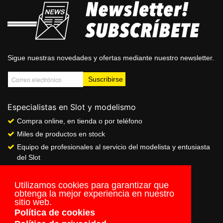
Sigue nuestras novedades y ofertas mediante nuestro newsletter.
Especialistas en Slot y modelismo
Compra online, en tienda o por teléfono
Miles de productos en stock
Equipo de profesionales al servicio del modelista y entusiasta
del Slot
Showroom & Club
Servicio de pago seguro online
Utilizamos cookies para garantizar que
obtenga la mejor experiencia en nuestro
Envios a todo el mundo
sitio web.
Política de cookies