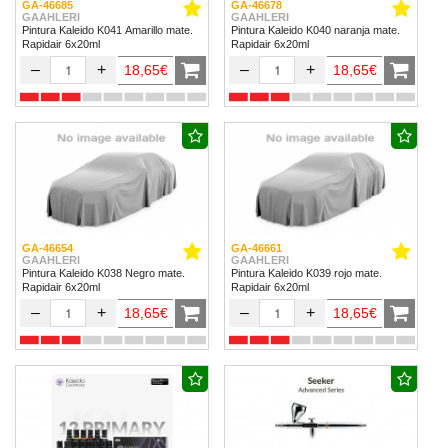
GA-46685
GA-46678
GAAHLERI
GAAHLERI
Pintura Kaleido K041 Amarillo mate.
Pintura Kaleido K040 naranja mate.
Rapidair 6x20ml
Rapidair 6x20ml
–
+
–
+
18,65€
18,65€
GA-46654
GA-46661
GAAHLERI
GAAHLERI
Pintura Kaleido K038 Negro mate.
Pintura Kaleido K039 rojo mate.
Rapidair 6x20ml
Rapidair 6x20ml
–
+
–
+
18,65€
18,65€