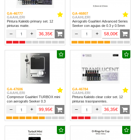
GA-46777
GA-46807
GAAHLERI
GAAHLERI
Pintura Kaleido primary set. 12
Aerografo Gaahleri Advanced Series
pinturas matte.
Seeker con agujas de 0.3 y 0.5mm
–
+
–
+
36,35€
58,00€
GA-47606
GA-46784
GAAHLERI
GAAHLERI
Compresor Gaahleri TURBOX mini
Pintura Kaleido clear color set. 12
con aerografo Seeker 0.3
pinturas trasnparentes.
–
+
–
+
99,95€
36,35€