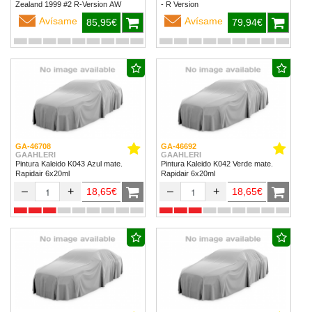
Zealand 1999 #2 R-Version AW
- R Version
Avísame
Avísame
85,95€
79,94€
GA-46708
GA-46692
GAAHLERI
GAAHLERI
Pintura Kaleido K043 Azul mate.
Pintura Kaleido K042 Verde mate.
Rapidair 6x20ml
Rapidair 6x20ml
–
+
–
+
18,65€
18,65€