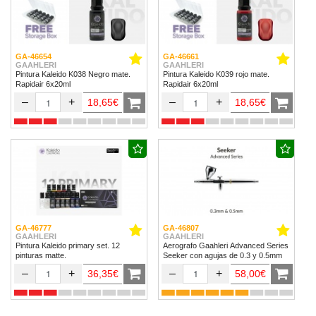
GA-46654
GA-46661
GAAHLERI
GAAHLERI
Pintura Kaleido K038 Negro mate.
Pintura Kaleido K039 rojo mate.
Rapidair 6x20ml
Rapidair 6x20ml
–
+
–
+
18,65€
18,65€
GA-46777
GA-46807
GAAHLERI
GAAHLERI
Pintura Kaleido primary set. 12
Aerografo Gaahleri Advanced Series
pinturas matte.
Seeker con agujas de 0.3 y 0.5mm
–
+
–
+
36,35€
58,00€