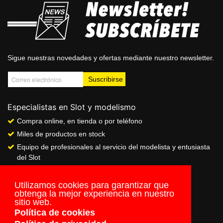
Sigue nuestras novedades y ofertas mediante nuestro newsletter.
Especialistas en Slot y modelismo
Compra online, en tienda o por teléfono
Miles de productos en stock
Equipo de profesionales al servicio del modelista y entusiasta
del Slot
Showroom & Club
Servicio de pago seguro online
Utilizamos cookies para garantizar que
obtenga la mejor experiencia en nuestro
Envios a todo el mundo
sitio web.
Política de cookies