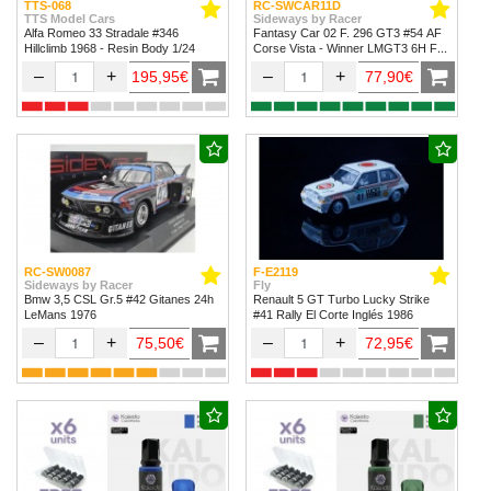
TTS-068
RC-SWCAR11D
TTS Model Cars
Sideways by Racer
Alfa Romeo 33 Stradale #346
Fantasy Car 02 F. 296 GT3 #54 AF
Hillclimb 1968 - Resin Body 1/24
Corse Vista - Winner LMGT3 6H Fuji
2024
–
+
–
+
195,95€
77,90€
RC-SW0087
F-E2119
Sideways by Racer
Fly
Bmw 3,5 CSL Gr.5 #42 Gitanes 24h
Renault 5 GT Turbo Lucky Strike
LeMans 1976
#41 Rally El Corte Inglés 1986
–
+
–
+
75,50€
72,95€