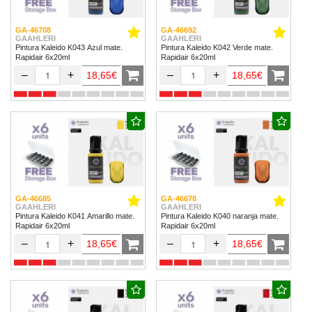
GA-46708
GA-46692
GAAHLERI
GAAHLERI
Pintura Kaleido K043 Azul mate.
Pintura Kaleido K042 Verde mate.
Rapidair 6x20ml
Rapidair 6x20ml
–
+
–
+
18,65€
18,65€
GA-46685
GA-46678
GAAHLERI
GAAHLERI
Pintura Kaleido K041 Amarillo mate.
Pintura Kaleido K040 naranja mate.
Rapidair 6x20ml
Rapidair 6x20ml
–
+
–
+
18,65€
18,65€