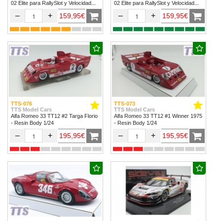
02 Elite para RallySlot y Velocidad
02 Elite para RallySlot y Velocidad
1/32 & 1/24.
1/32 & 1/24
–
+
–
+
159,95€
159,95€
TTS-076
TTS-073
TTS Model Cars
TTS Model Cars
Alfa Romeo 33 TT12 #2 Targa Florio
Alfa Romeo 33 TT12 #1 Winner 1975
- Resin Body 1/24
- Resin Body 1/24
–
+
–
+
195,95€
195,95€