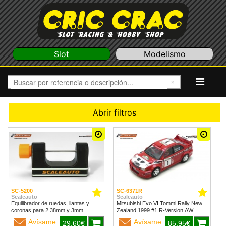
Slot
Modelismo
Abrir filtros
SC-5200
SC-6371R
Scaleauto
Scaleauto
Equilibrador de ruedas, llantas y
Mitsubishi Evo VI Tommi Rally New
coronas para 2.38mm y 3mm.
Zealand 1999 #1 R-Version AW
Avísame
Avísame
29,60€
85,95€