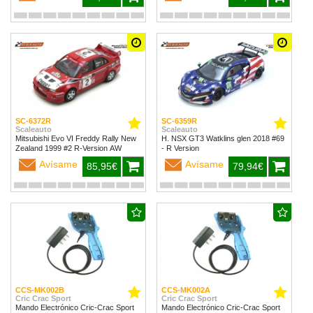
SC-6372R
SC-6359R
Scaleauto
Scaleauto
Mitsubishi Evo VI Freddy Rally New
H. NSX GT3 Watklins glen 2018 #69
Zealand 1999 #2 R-Version AW
- R Version
Avísame
Avísame
85,95€
79,94€
CCS-MK002B
CCS-MK002A
Cric Crac Sport
Cric Crac Sport
Mando Electrónico Cric-Crac Sport
Mando Electrónico Cric-Crac Sport