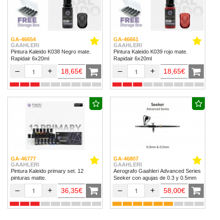
GA-46654
GA-46661
GAAHLERI
GAAHLERI
Pintura Kaleido K038 Negro mate.
Pintura Kaleido K039 rojo mate.
Rapidair 6x20ml
Rapidair 6x20ml
–
+
–
+
18,65€
18,65€
GA-46777
GA-46807
GAAHLERI
GAAHLERI
Pintura Kaleido primary set. 12
Aerografo Gaahleri Advanced Series
pinturas matte.
Seeker con agujas de 0.3 y 0.5mm
–
+
–
+
36,35€
58,00€