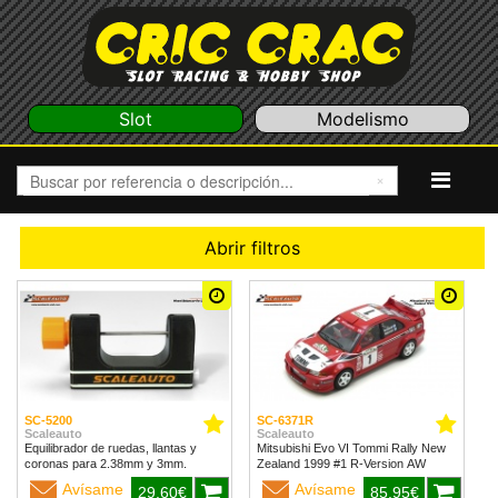
Slot
Modelismo
Abrir filtros
SC-5200
SC-6371R
Scaleauto
Scaleauto
Equilibrador de ruedas, llantas y
Mitsubishi Evo VI Tommi Rally New
coronas para 2.38mm y 3mm.
Zealand 1999 #1 R-Version AW
Avísame
Avísame
29,60€
85,95€