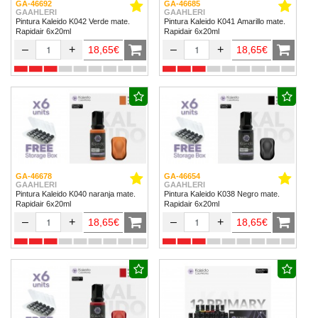
GA-46692
GA-46685
GAAHLERI
GAAHLERI
Pintura Kaleido K042 Verde mate.
Pintura Kaleido K041 Amarillo mate.
Rapidair 6x20ml
Rapidair 6x20ml
–
+
–
+
18,65€
18,65€
GA-46678
GA-46654
GAAHLERI
GAAHLERI
Pintura Kaleido K040 naranja mate.
Pintura Kaleido K038 Negro mate.
Rapidair 6x20ml
Rapidair 6x20ml
–
+
–
+
18,65€
18,65€