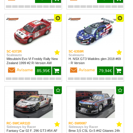
SC-6372R
SC-6359R
Scaleauto
Scaleauto
Mitsubishi Evo VI Freddy Rally New
H. NSX GT3 Watklins glen 2018 #69
Zealand 1999 #2 R-Version AW
- R Version
Avísame
Avísame
85,95€
79,94€
RC-SWCAR11D
RC-SW0087
Sideways by Racer
Sideways by Racer
Fantasy Car 02 F. 296 GT3 #54 AF
Bmw 3,5 CSL Gr.5 #42 Gitanes 24h