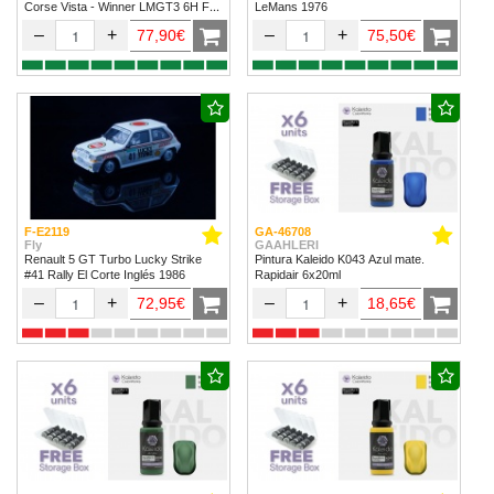
Corse Vista - Winner LMGT3 6H Fuji
LeMans 1976
2024
–
+
–
+
77,90€
75,50€
F-E2119
GA-46708
Fly
GAAHLERI
Renault 5 GT Turbo Lucky Strike
Pintura Kaleido K043 Azul mate.
#41 Rally El Corte Inglés 1986
Rapidair 6x20ml
–
+
–
+
72,95€
18,65€