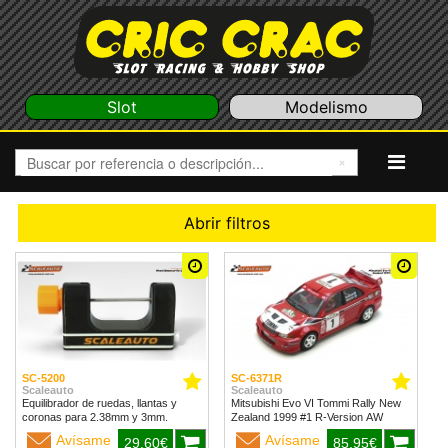
Slot
Modelismo
Abrir filtros
SC-5200
SC-6371R
Scaleauto
Scaleauto
Equilibrador de ruedas, llantas y
Mitsubishi Evo VI Tommi Rally New
coronas para 2.38mm y 3mm.
Zealand 1999 #1 R-Version AW
Avísame
Avísame
29,60€
85,95€