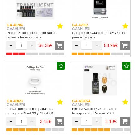
GA-46784
GA-47552
GAAHLERI
GAAHLERI
Pintura Kaleido clear color set. 12
Compresor Gaahleri TURBOX mini
pinturas trasnparentes.
para aerografo
–
+
–
+
36,35€
58,95€
GA-40823
GA-46265A
GAAHLERI
GAAHLERI
Juntas toricas teflon paca taza
Pintura Kaleido KC011 marron
aerografo Ghad-39 y Ghad-68
transparente. Rapidair 20ml
–
+
–
+
3,15€
3,10€