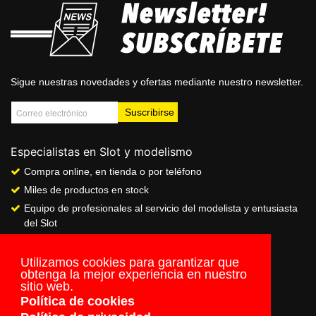
Sigue nuestras novedades y ofertas mediante nuestro newsletter.
Especialistas en Slot y modelismo
Compra online, en tienda o por teléfono
Miles de productos en stock
Equipo de profesionales al servicio del modelista y entusiasta
del Slot
Showroom & Club
Servicio de pago seguro online
Utilizamos cookies para garantizar que
obtenga la mejor experiencia en nuestro
Envios a todo el mundo
sitio web.
Política de cookies