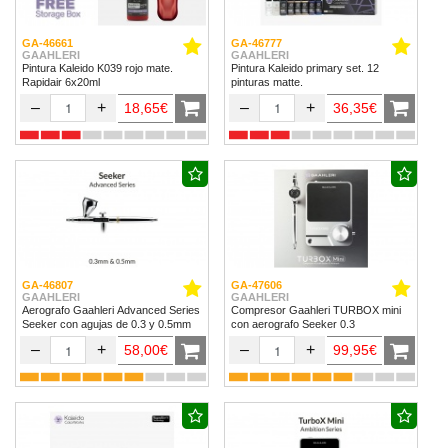
GA-46661
GA-46777
GAAHLERI
GAAHLERI
Pintura Kaleido K039 rojo mate.
Pintura Kaleido primary set. 12
Rapidair 6x20ml
pinturas matte.
–
+
–
+
18,65€
36,35€
GA-46807
GA-47606
GAAHLERI
GAAHLERI
Aerografo Gaahleri Advanced Series
Compresor Gaahleri TURBOX mini
Seeker con agujas de 0.3 y 0.5mm
con aerografo Seeker 0.3
–
+
–
+
58,00€
99,95€