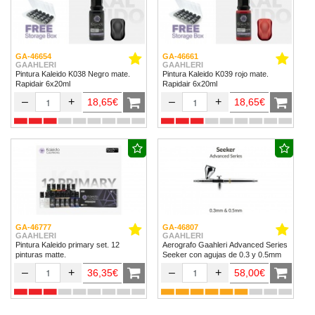
GA-46654
GA-46661
GAAHLERI
GAAHLERI
Pintura Kaleido K038 Negro mate.
Pintura Kaleido K039 rojo mate.
Rapidair 6x20ml
Rapidair 6x20ml
–
+
–
+
18,65€
18,65€
GA-46777
GA-46807
GAAHLERI
GAAHLERI
Pintura Kaleido primary set. 12
Aerografo Gaahleri Advanced Series
pinturas matte.
Seeker con agujas de 0.3 y 0.5mm
–
+
–
+
36,35€
58,00€