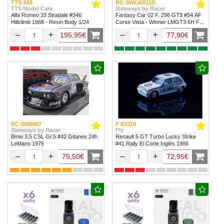
TTS-068
RC-SWCAR11D
TTS Model Cars
Sideways by Racer
Alfa Romeo 33 Stradale #346
Fantasy Car 02 F. 296 GT3 #54 AF
Hillclimb 1968 - Resin Body 1/24
Corse Vista - Winner LMGT3 6H Fuji
2024
–
+
–
+
195,95€
77,90€
RC-SW0087
F-E2119
Sideways by Racer
Fly
Bmw 3,5 CSL Gr.5 #42 Gitanes 24h
Renault 5 GT Turbo Lucky Strike
LeMans 1976
#41 Rally El Corte Inglés 1986
–
+
–
+
75,50€
72,95€