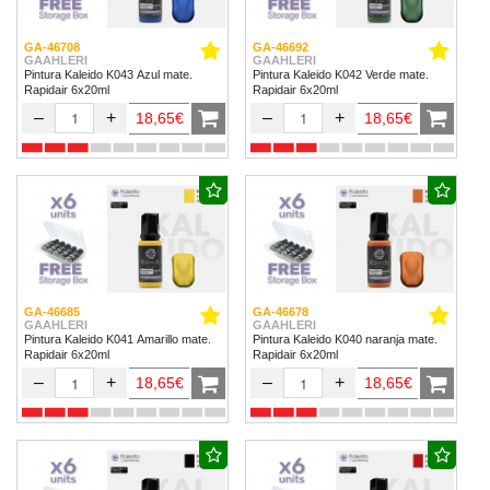
GA-46708
GA-46692
GAAHLERI
GAAHLERI
Pintura Kaleido K043 Azul mate.
Pintura Kaleido K042 Verde mate.
Rapidair 6x20ml
Rapidair 6x20ml
–
+
–
+
18,65€
18,65€
GA-46685
GA-46678
GAAHLERI
GAAHLERI
Pintura Kaleido K041 Amarillo mate.
Pintura Kaleido K040 naranja mate.
Rapidair 6x20ml
Rapidair 6x20ml
–
+
–
+
18,65€
18,65€