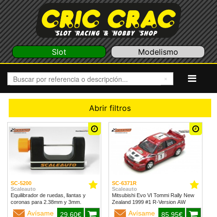
Slot
Modelismo
Abrir filtros
SC-5200
SC-6371R
Scaleauto
Scaleauto
Equilibrador de ruedas, llantas y
Mitsubishi Evo VI Tommi Rally New
coronas para 2.38mm y 3mm.
Zealand 1999 #1 R-Version AW
Avísame
Avísame
29,60€
85,95€