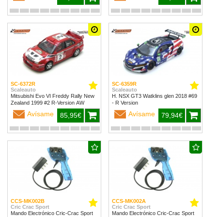
SC-6372R
SC-6359R
Scaleauto
Scaleauto
Mitsubishi Evo VI Freddy Rally New
H. NSX GT3 Watklins glen 2018 #69
Zealand 1999 #2 R-Version AW
- R Version
Avísame
Avísame
85,95€
79,94€
CCS-MK002B
CCS-MK002A
Cric Crac Sport
Cric Crac Sport
Mando Electrónico Cric-Crac Sport
Mando Electrónico Cric-Crac Sport