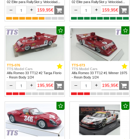
02 Elite para RallySlot y Velocidad
02 Elite para RallySlot y Velocidad
1/32 & 1/24.
1/32 & 1/24
–
+
–
+
159,95€
159,95€
TTS-076
TTS-073
TTS Model Cars
TTS Model Cars
Alfa Romeo 33 TT12 #2 Targa Florio
Alfa Romeo 33 TT12 #1 Winner 1975
- Resin Body 1/24
- Resin Body 1/24
–
+
–
+
195,95€
195,95€