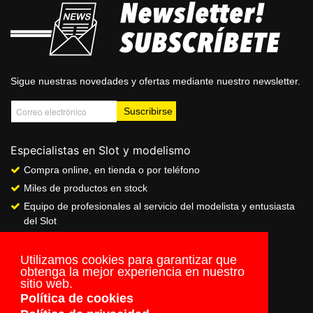
Sigue nuestras novedades y ofertas mediante nuestro newsletter.
Especialistas en Slot y modelismo
Compra online, en tienda o por teléfono
Miles de productos en stock
Equipo de profesionales al servicio del modelista y entusiasta
del Slot
Showroom & Club
Servicio de pago seguro online
Utilizamos cookies para garantizar que
obtenga la mejor experiencia en nuestro
Envios a todo el mundo
sitio web.
Política de cookies