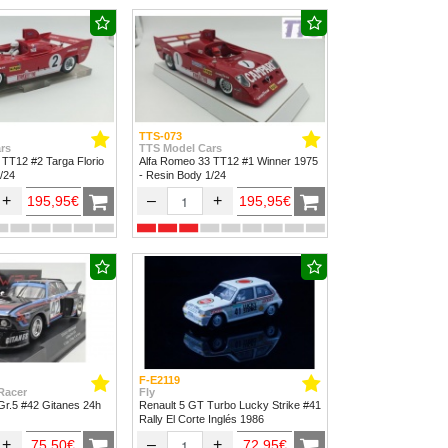
TTS-073
rs
TTS Model Cars
 TT12 #2 Targa Florio
Alfa Romeo 33 TT12 #1 Winner 1975
/24
- Resin Body 1/24
+
–
+
195,95€
195,95€
F-E2119
Racer
Fly
r.5 #42 Gitanes 24h
Renault 5 GT Turbo Lucky Strike #41
Rally El Corte Inglés 1986
+
–
+
75,50€
72,95€