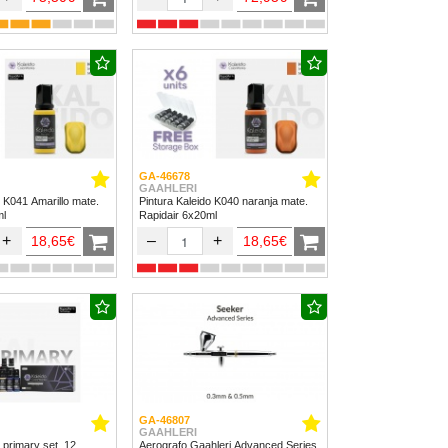
GA-46678
GAAHLERI
o K041 Amarillo mate.
Pintura Kaleido K040 naranja mate.
ml
Rapidair 6x20ml
+
–
+
18,65€
18,65€
GA-46807
GAAHLERI
 primary set. 12
Aerografo Gaahleri Advanced Series