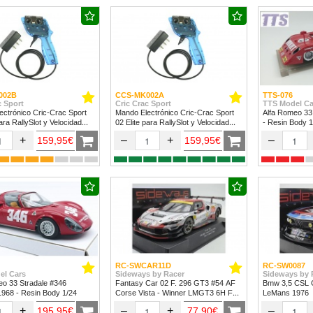
002B
CCS-MK002A
TTS-076
c Sport
Cric Crac Sport
TTS Model Ca
ctrónico Cric-Crac Sport
Mando Electrónico Cric-Crac Sport
Alfa Romeo 33
para RallySlot y Velocidad
02 Elite para RallySlot y Velocidad
- Resin Body 1
24.
1/32 & 1/24
+
–
+
–
159,95€
159,95€
RC-SWCAR11D
RC-SW0087
el Cars
Sideways by Racer
Sideways by 
eo 33 Stradale #346
Fantasy Car 02 F. 296 GT3 #54 AF
Bmw 3,5 CSL G
 1968 - Resin Body 1/24
Corse Vista - Winner LMGT3 6H Fuji
LeMans 1976
2024
+
–
+
–
195,95€
77,90€