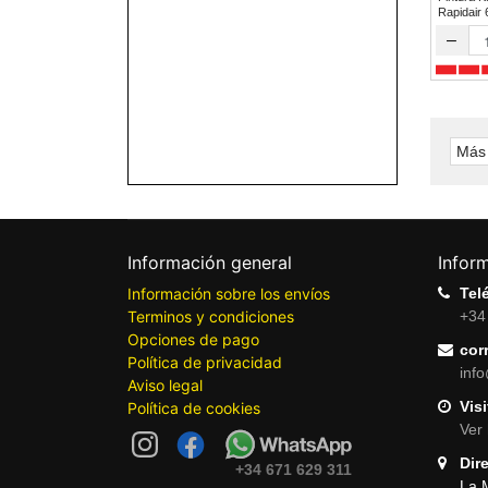
Rapidair
–
Más 
Información general
Infor
Información sobre los envíos
Tel
Terminos y condiciones
+34
Opciones de pago
cor
Política de privacidad
inf
Aviso legal
Visi
Política de cookies
Ver 
Dir
+34 671 629 311
La 