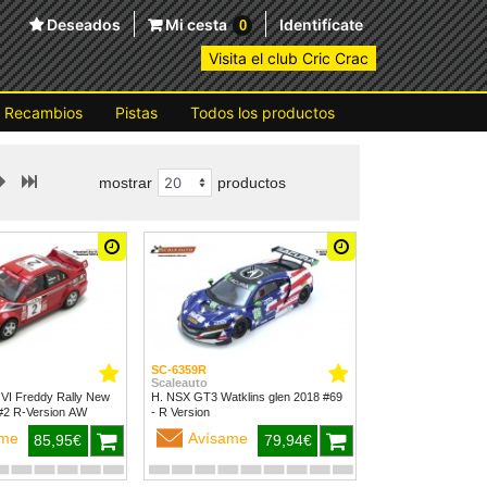
Deseados
Mi cesta
Identifícate
0
Visita el club Cric Crac
Recambios
Pistas
Todos los productos
mostrar
productos
SC-6359R
Scaleauto
 VI Freddy Rally New
H. NSX GT3 Watklins glen 2018 #69
Zealand 1999 #2 R-Version AW
- R Version
ame
Avísame
85,95€
79,94€