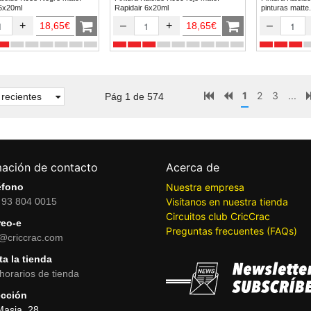
 6x20ml
Rapidair 6x20ml
pinturas matte.
+
–
+
–
18,65€
18,65€
1
2
3
...
recientes
Pág 1 de 574
mación de contacto
Acerca de
éfono
Nuestra empresa
 93 804 0015
Visítanos en nuestra tienda
Circuitos club CricCrac
reo-e
Preguntas frecuentes (FAQs)
o@criccrac.com
ta la tienda
horarios de tienda
ección
Masia, 28