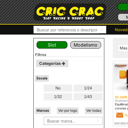
Noved
Slot
Modelismo
Más 
filtros
Categorías
Escala
No
1/24
1/32
1/43
SC-5200
Scaleaut
Equilibra
coronas 
Marcas
Ver por logo
Ver todas
A