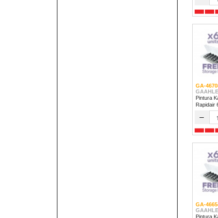
GA-4670
GAAHLE
Pintura K
Rapidair
–
GA-4665
GAAHLE
Pintura K