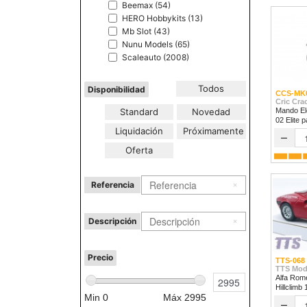
Beemax (54)
HERO Hobbykits (13)
Mb Slot (43)
Nunu Models (65)
Scaleauto (2008)
Todos
Disponibilidad
CCS-MK
Cric Cra
Standard
Novedad
Mando Ele
02 Elite 
Liquidación
Próximamente
1/32 & 1/
–
Oferta
Referencia
Descripción
Precio
TTS-068
TTS Mod
Alfa Rom
Hillclimb
Min
0
Máx
2995
–