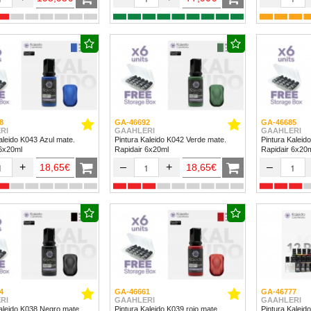
8
GA-46692
GA-46685
RI
GAAHLERI
GAAHLERI
aleido K043 Azul mate.
Pintura Kaleido K042 Verde mate.
Pintura Kaleid
 6x20ml
Rapidair 6x20ml
Rapidair 6x20
+
–
+
–
18,65€
18,65€
4
GA-46661
GA-46777
RI
GAAHLERI
GAAHLERI
aleido K038 Negro mate.
Pintura Kaleido K039 rojo mate.
Pintura Kaleido