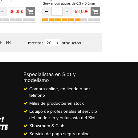
Seeker con agujas de 0.3 y 0.5mm
+
–
+
36,35€
58,00€
mostrar
productos
Especialistas en Slot y
modelismo
Compra online, en tienda o por
teléfono
Miles de productos en stock
Equipo de profesionales al servicio
del modelista y entusiasta del Slot
Showroom & Club
Servicio de pago seguro online