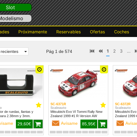
Slot
Modelismo
ades
Próximamente
Reservables
Ofertas
Coches
1
2
3
...
recientes
Pág 1 de 574
SC-6371R
SC-6372R
o
Scaleauto
Scaleauto
dor de ruedas, llantas y
Mitsubishi Evo VI Tommi Rally New
Mitsubishi Evo
para 2.38mm y 3mm.
Zealand 1999 #1 R-Version AW
vísame
Avísame
Avís
29,60€
85,95€