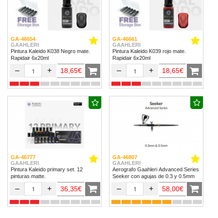
GA-46654
GA-46661
GAAHLERI
GAAHLERI
Pintura Kaleido K038 Negro mate.
Pintura Kaleido K039 rojo mate.
Rapidair 6x20ml
Rapidair 6x20ml
–
+
–
+
18,65€
18,65€
GA-46777
GA-46807
GAAHLERI
GAAHLERI
Pintura Kaleido primary set. 12
Aerografo Gaahleri Advanced Series
pinturas matte.
Seeker con agujas de 0.3 y 0.5mm
–
+
–
+
36,35€
58,00€