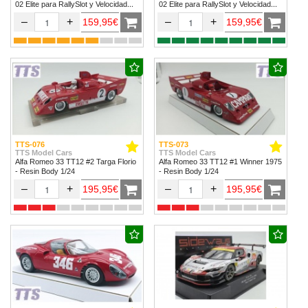
02 Elite para RallySlot y Velocidad
02 Elite para RallySlot y Velocidad
1/32 & 1/24.
1/32 & 1/24
–
+
–
+
159,95€
159,95€
TTS-076
TTS-073
TTS Model Cars
TTS Model Cars
Alfa Romeo 33 TT12 #2 Targa Florio
Alfa Romeo 33 TT12 #1 Winner 1975
- Resin Body 1/24
- Resin Body 1/24
–
+
–
+
195,95€
195,95€