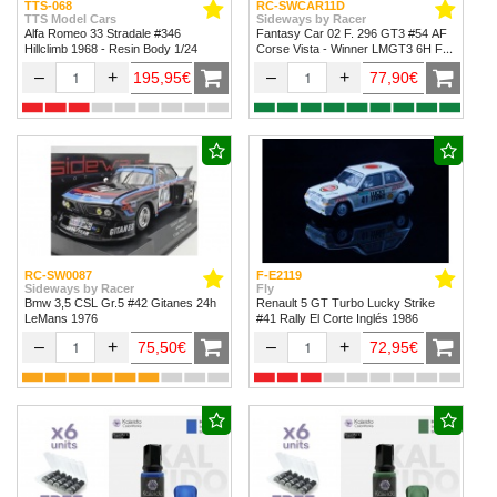
TTS-068
RC-SWCAR11D
TTS Model Cars
Sideways by Racer
Alfa Romeo 33 Stradale #346
Fantasy Car 02 F. 296 GT3 #54 AF
Hillclimb 1968 - Resin Body 1/24
Corse Vista - Winner LMGT3 6H Fuji
2024
–
+
–
+
195,95€
77,90€
RC-SW0087
F-E2119
Sideways by Racer
Fly
Bmw 3,5 CSL Gr.5 #42 Gitanes 24h
Renault 5 GT Turbo Lucky Strike
LeMans 1976
#41 Rally El Corte Inglés 1986
–
+
–
+
75,50€
72,95€