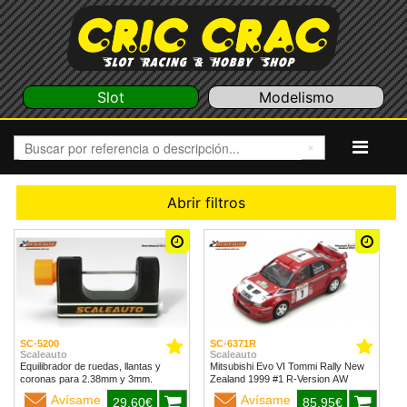
Slot
Modelismo
Abrir filtros
SC-5200
SC-6371R
Scaleauto
Scaleauto
Equilibrador de ruedas, llantas y
Mitsubishi Evo VI Tommi Rally New
coronas para 2.38mm y 3mm.
Zealand 1999 #1 R-Version AW
Avísame
Avísame
29,60€
85,95€