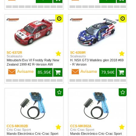
SC-6372R
SC-6359R
Scaleauto
Scaleauto
Mitsubishi Evo VI Freddy Rally New
H. NSX GT3 Watklins glen 2018 #69
Zealand 1999 #2 R-Version AW
- R Version
Avísame
Avísame
85,95€
79,94€
CCS-MK002B
CCS-MK002A
Cric Crac Sport
Cric Crac Sport
Mando Electrónico Cric-Crac Sport
Mando Electrónico Cric-Crac Sport