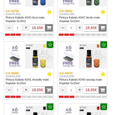
GA-46708
GA-46692
GAAHLERI
GAAHLERI
Pintura Kaleido K043 Azul mate.
Pintura Kaleido K042 Verde mate.
Rapidair 6x20ml
Rapidair 6x20ml
–
+
–
+
18,65€
18,65€
GA-46685
GA-46678
GAAHLERI
GAAHLERI
Pintura Kaleido K041 Amarillo mate.
Pintura Kaleido K040 naranja mate.
Rapidair 6x20ml
Rapidair 6x20ml
–
+
–
+
18,65€
18,65€