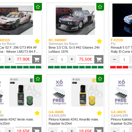
AR11D
RC-SW0087
F-E2119
s by Racer
Sideways by Racer
Fly
Car 02 F. 296 GT3 #54 AF
Bmw 3,5 CSL Gr.5 #42 Gitanes 24h
Renault 5 GT 
sta - Winner LMGT3 6H Fuji
LeMans 1976
Rally El Corte 
+
–
+
–
77,90€
75,50€
2
GA-46685
GA-46678
RI
GAAHLERI
GAAHLERI
aleido K042 Verde mate.
Pintura Kaleido K041 Amarillo mate.
Pintura Kaleid
 6x20ml
Rapidair 6x20ml
Rapidair 6x20
+
–
+
–
18,65€
18,65€