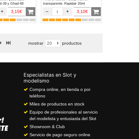
afo Ghad-39 y Ghad-68
transparente. Rapidair 20ml
+
–
+
3,15€
3,10€
mostrar
productos
Especialistas en Slot y
modelismo
Compra online, en tienda o por
teléfono
Miles de productos en stock
Equipo de profesionales al servicio
del modelista y entusiasta del Slot
Showroom & Club
Servicio de pago seguro online