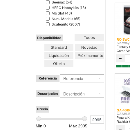
Beemax (54)
HERO Hobbykits (13)
Mb Slot (43)
Nunu Models (65)
Scaleauto (2007)
Todos
Disponibilidad
RC-SWC
Sideway
Standard
Novedad
Fantasy 
Corse Vi
Liquidación
Próximamente
2024
–
Oferta
Referencia
Descripción
Precio
GA-4669
GAAHLE
Pintura K
Rapidair
Min
0
Máx
2995
–