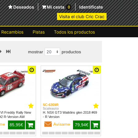
Deseados
Mi cesta
Identifícate
0
Visita el club Cric Crac
Recambios
Pistas
Todos los productos
mostrar
productos
SC-6359R
Scaleauto
 VI Freddy Rally New
H. NSX GT3 Watklins glen 2018 #69
Zealand 1999 #2 R-Version AW
- R Version
ame
Avísame
85,95€
79,94€