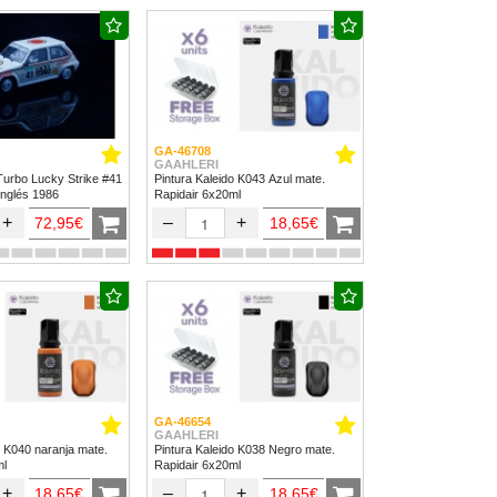
GA-46708
GAAHLERI
Turbo Lucky Strike #41
Pintura Kaleido K043 Azul mate.
Inglés 1986
Rapidair 6x20ml
+
–
+
72,95€
18,65€
GA-46654
GAAHLERI
o K040 naranja mate.
Pintura Kaleido K038 Negro mate.
ml
Rapidair 6x20ml
+
–
+
18,65€
18,65€