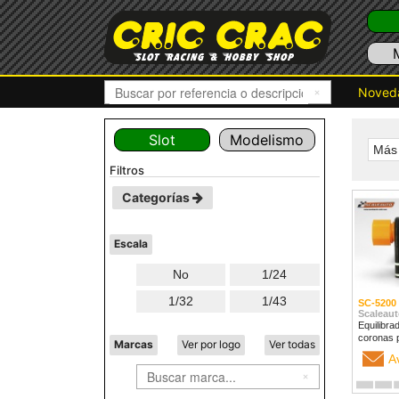
Noved
Slot
Modelismo
Más 
filtros
Categorías
Escala
No
1/24
1/32
1/43
SC-5200
Scaleaut
Equilibra
coronas 
Marcas
Ver por logo
Ver todas
A