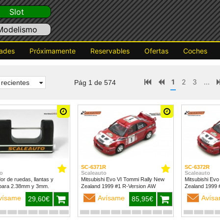
Slot
Modelismo
ades
Próximamente
Reservables
Ofertas
Coches
1
2
3
...
recientes
Pág 1 de 574
SC-6371R
SC-6372R
o
Scaleauto
Scaleauto
dor de ruedas, llantas y
Mitsubishi Evo VI Tommi Rally New
Mitsubishi Evo
para 2.38mm y 3mm.
Zealand 1999 #1 R-Version AW
vísame
Avísame
Avís
29,60€
85,95€