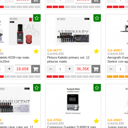
1
GA-46777
GA-46807
RI
GAAHLERI
GAAHLERI
aleido K039 rojo mate.
Pintura Kaleido primary set. 12
Aerografo Gaa
 6x20ml
pinturas matte.
Seeker con ag
+
–
+
–
18,65€
36,35€
4
GA-47552
GA-40823
RI
GAAHLERI
GAAHLERI
ido clear color set. 12
Compresor Gaahleri TURBOX mini
Juntas toricas 