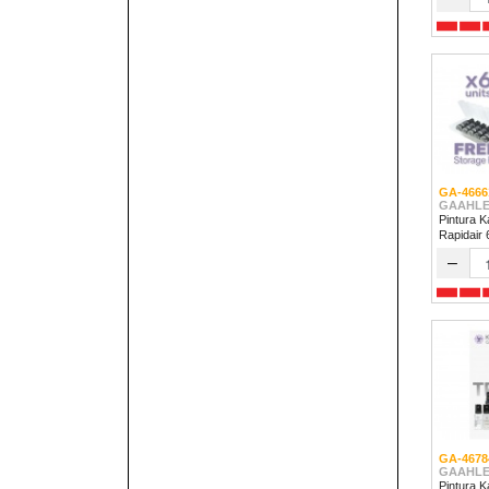
GA-4666
GAAHLE
Pintura K
Rapidair
–
GA-4678
GAAHLE
Pintura Kale