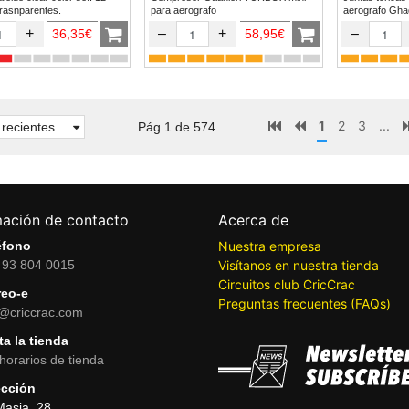
trasnparentes.
para aerografo
aerogr
+
–
+
–
36,35€
58,95€
1
2
3
...
recientes
Pág 1 de 574
mación de contacto
Acerca de
éfono
Nuestra empresa
 93 804 0015
Visítanos en nuestra tienda
Circuitos club CricCrac
reo-e
Preguntas frecuentes (FAQs)
o@criccrac.com
ta la tienda
horarios de tienda
ección
Masia, 28