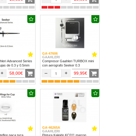
GA-47606
GAAHLERI
hleri Advanced Series
Compresor Gaahleri TURBOX mini
ujas de 0.3 y 0.5mm
con aerografo Seeker 0.3
+
–
+
58,00€
99,95€
GA-46265A
GAAHLERI
teflon paca taza
Pintura Kaleido KC011 marron