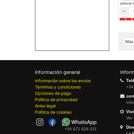
pinturas 
–
Más 
Información general
Infor
Información sobre los envíos
Tel
Terminos y condiciones
+34
Opciones de pago
cor
Política de privacidad
inf
Aviso legal
Visi
Política de cookies
Ver 
Dir
+34 671 629 311
La 