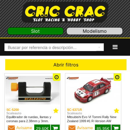
Slot
Modelismo
Abrir filtros
SC-5200
SC-6371R
Scaleauto
Scaleauto
Equilibrador de ruedas, llantas y
Mitsubishi Evo VI Tommi Rally New
coronas para 2.38mm y 3mm.
Zealand 1999 #1 R-Version AW
Avísame
Avísame
29,60€
85,95€