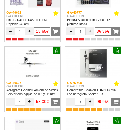
GA-46661
GA-46777
GAAHLERI
GAAHLERI
Pintura Kaleido K039 rojo mate.
Pintura Kaleido primary set. 12
Rapidair 6x20ml
pinturas matte.
–
+
–
+
18,65€
36,35€
GA-46807
GA-47606
GAAHLERI
GAAHLERI
Aerografo Gaahleri Advanced Series
Compresor Gaahleri TURBOX mini
Seeker con agujas de 0.3 y 0.5mm
con aerografo Seeker 0.3
–
+
–
+
58,00€
99,95€