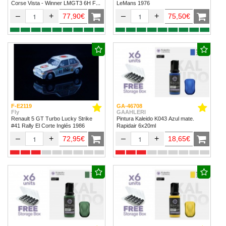
Corse Vista - Winner LMGT3 6H Fuji
LeMans 1976
2024
–
+
–
+
77,90€
75,50€
F-E2119
GA-46708
Fly
GAAHLERI
Renault 5 GT Turbo Lucky Strike
Pintura Kaleido K043 Azul mate.
#41 Rally El Corte Inglés 1986
Rapidair 6x20ml
–
+
–
+
72,95€
18,65€