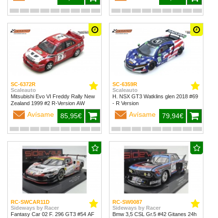
SC-6372R
SC-6359R
Scaleauto
Scaleauto
Mitsubishi Evo VI Freddy Rally New
H. NSX GT3 Watklins glen 2018 #69
Zealand 1999 #2 R-Version AW
- R Version
Avísame
Avísame
85,95€
79,94€
RC-SWCAR11D
RC-SW0087
Sideways by Racer
Sideways by Racer
Fantasy Car 02 F. 296 GT3 #54 AF
Bmw 3,5 CSL Gr.5 #42 Gitanes 24h