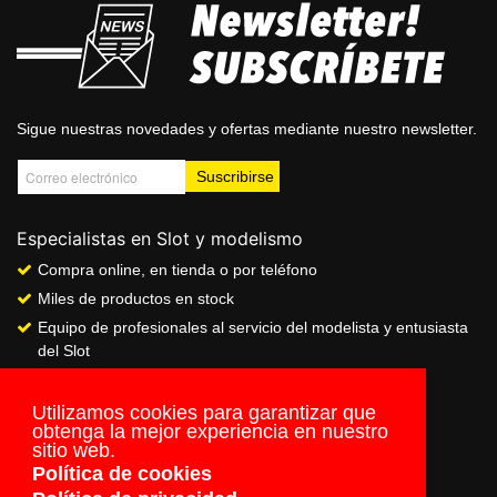
Sigue nuestras novedades y ofertas mediante nuestro newsletter.
Especialistas en Slot y modelismo
Compra online, en tienda o por teléfono
Miles de productos en stock
Equipo de profesionales al servicio del modelista y entusiasta
del Slot
Showroom & Club
Servicio de pago seguro online
Utilizamos cookies para garantizar que
obtenga la mejor experiencia en nuestro
Envios a todo el mundo
sitio web.
Política de cookies