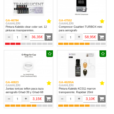
GA-46784
GA-47552
GAAHLERI
GAAHLERI
Pintura Kaleido clear color set. 12
Compresor Gaahleri TURBOX mini
pinturas trasnparentes.
para aerografo
–
+
–
+
36,35€
58,95€
GA-40823
GA-46265A
GAAHLERI
GAAHLERI
Juntas toricas teflon paca taza
Pintura Kaleido KC011 marron
aerografo Ghad-39 y Ghad-68
transparente. Rapidair 20ml
–
+
–
+
3,15€
3,10€