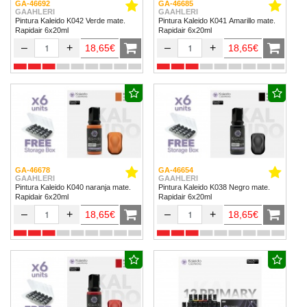
GA-46692
GA-46685
GAAHLERI
GAAHLERI
Pintura Kaleido K042 Verde mate.
Pintura Kaleido K041 Amarillo mate.
Rapidair 6x20ml
Rapidair 6x20ml
–
+
–
+
18,65€
18,65€
GA-46678
GA-46654
GAAHLERI
GAAHLERI
Pintura Kaleido K040 naranja mate.
Pintura Kaleido K038 Negro mate.
Rapidair 6x20ml
Rapidair 6x20ml
–
+
–
+
18,65€
18,65€