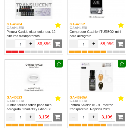
GA-46784
GA-47552
GAAHLERI
GAAHLERI
Pintura Kaleido clear color set. 12
Compresor Gaahleri TURBOX mini
pinturas trasnparentes.
para aerografo
–
+
–
+
36,35€
58,95€
GA-40823
GA-46265A
GAAHLERI
GAAHLERI
Juntas toricas teflon paca taza
Pintura Kaleido KC011 marron
aerografo Ghad-39 y Ghad-68
transparente. Rapidair 20ml
–
+
–
+
3,15€
3,10€