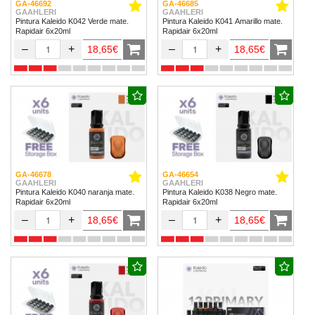
GA-46692
GA-46685
GAAHLERI
GAAHLERI
Pintura Kaleido K042 Verde mate.
Pintura Kaleido K041 Amarillo mate.
Rapidair 6x20ml
Rapidair 6x20ml
–
+
–
+
18,65€
18,65€
GA-46678
GA-46654
GAAHLERI
GAAHLERI
Pintura Kaleido K040 naranja mate.
Pintura Kaleido K038 Negro mate.
Rapidair 6x20ml
Rapidair 6x20ml
–
+
–
+
18,65€
18,65€