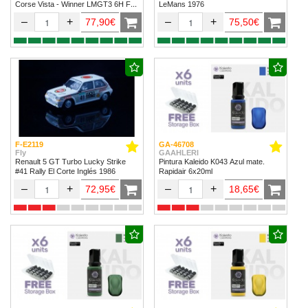
Corse Vista - Winner LMGT3 6H Fuji
LeMans 1976
2024
–
+
–
+
77,90€
75,50€
F-E2119
GA-46708
Fly
GAAHLERI
Renault 5 GT Turbo Lucky Strike
Pintura Kaleido K043 Azul mate.
#41 Rally El Corte Inglés 1986
Rapidair 6x20ml
–
+
–
+
72,95€
18,65€