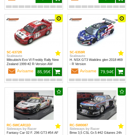
SC-6372R
SC-6359R
Scaleauto
Scaleauto
Mitsubishi Evo VI Freddy Rally New
H. NSX GT3 Watklins glen 2018 #69
Zealand 1999 #2 R-Version AW
- R Version
Avísame
Avísame
85,95€
79,94€
RC-SWCAR11D
RC-SW0087
Sideways by Racer
Sideways by Racer
Fantasy Car 02 F. 296 GT3 #54 AF
Bmw 3,5 CSL Gr.5 #42 Gitanes 24h