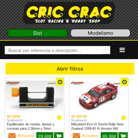
Slot
Modelismo
Abrir filtros
SC-5200
SC-6371R
Scaleauto
Scaleauto
Equilibrador de ruedas, llantas y
Mitsubishi Evo VI Tommi Rally New
coronas para 2.38mm y 3mm.
Zealand 1999 #1 R-Version AW
Avísame
Avísame
29,60€
85,95€