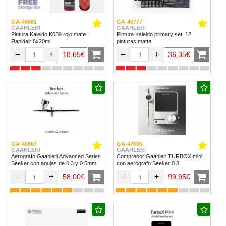
GA-46661
GA-46777
GAAHLERI
GAAHLERI
Pintura Kaleido K039 rojo mate.
Pintura Kaleido primary set. 12
Rapidair 6x20ml
pinturas matte.
–
+
–
+
18,65€
36,35€
GA-46807
GA-47606
GAAHLERI
GAAHLERI
Aerografo Gaahleri Advanced Series
Compresor Gaahleri TURBOX mini
Seeker con agujas de 0.3 y 0.5mm
con aerografo Seeker 0.3
–
+
–
+
58,00€
99,95€