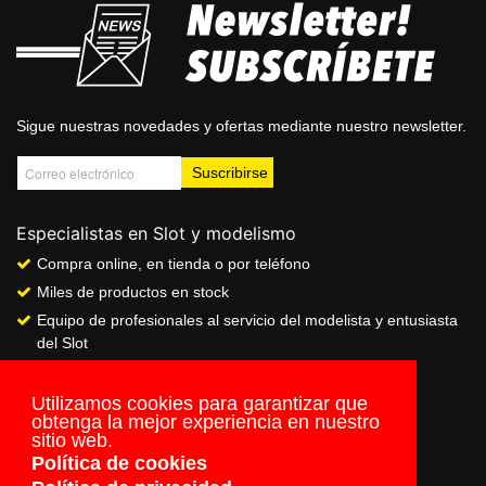
Sigue nuestras novedades y ofertas mediante nuestro newsletter.
Especialistas en Slot y modelismo
Compra online, en tienda o por teléfono
Miles de productos en stock
Equipo de profesionales al servicio del modelista y entusiasta
del Slot
Showroom & Club
Servicio de pago seguro online
Utilizamos cookies para garantizar que
obtenga la mejor experiencia en nuestro
Envios a todo el mundo
sitio web.
Política de cookies