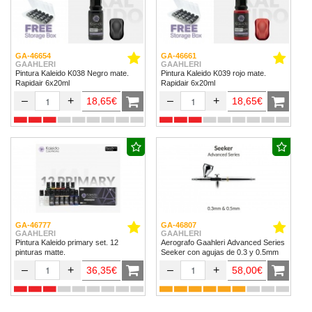
GA-46654
GA-46661
GAAHLERI
GAAHLERI
Pintura Kaleido K038 Negro mate.
Pintura Kaleido K039 rojo mate.
Rapidair 6x20ml
Rapidair 6x20ml
–
+
–
+
18,65€
18,65€
GA-46777
GA-46807
GAAHLERI
GAAHLERI
Pintura Kaleido primary set. 12
Aerografo Gaahleri Advanced Series
pinturas matte.
Seeker con agujas de 0.3 y 0.5mm
–
+
–
+
36,35€
58,00€