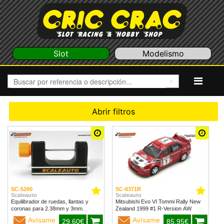
Slot
Modelismo
Abrir filtros
SC-5200
SC-6371R
Scaleauto
Scaleauto
Equilibrador de ruedas, llantas y
Mitsubishi Evo VI Tommi Rally New
coronas para 2.38mm y 3mm.
Zealand 1999 #1 R-Version AW
Avísame
Avísame
29,60€
85,95€