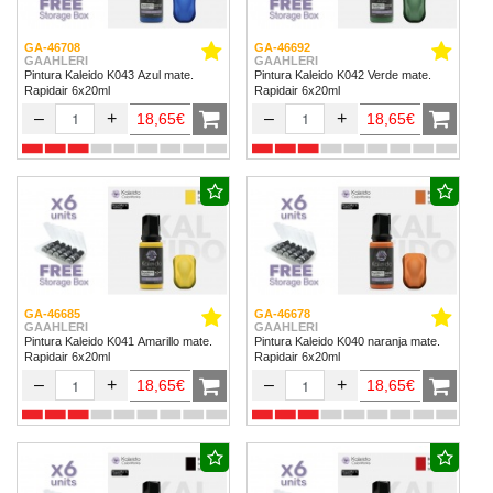
GA-46708
GA-46692
GAAHLERI
GAAHLERI
Pintura Kaleido K043 Azul mate.
Pintura Kaleido K042 Verde mate.
Rapidair 6x20ml
Rapidair 6x20ml
–
+
–
+
18,65€
18,65€
GA-46685
GA-46678
GAAHLERI
GAAHLERI
Pintura Kaleido K041 Amarillo mate.
Pintura Kaleido K040 naranja mate.
Rapidair 6x20ml
Rapidair 6x20ml
–
+
–
+
18,65€
18,65€