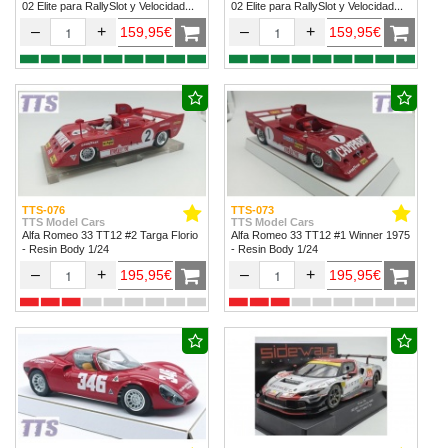
02 Elite para RallySlot y Velocidad
02 Elite para RallySlot y Velocidad
1/32 & 1/24.
1/32 & 1/24
–
+
–
+
159,95€
159,95€
TTS-076
TTS-073
TTS Model Cars
TTS Model Cars
Alfa Romeo 33 TT12 #2 Targa Florio
Alfa Romeo 33 TT12 #1 Winner 1975
- Resin Body 1/24
- Resin Body 1/24
–
+
–
+
195,95€
195,95€