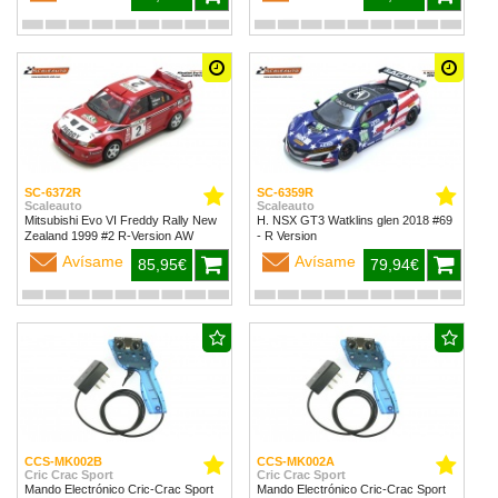
SC-6372R
SC-6359R
Scaleauto
Scaleauto
Mitsubishi Evo VI Freddy Rally New
H. NSX GT3 Watklins glen 2018 #69
Zealand 1999 #2 R-Version AW
- R Version
Avísame
Avísame
85,95€
79,94€
CCS-MK002B
CCS-MK002A
Cric Crac Sport
Cric Crac Sport
Mando Electrónico Cric-Crac Sport
Mando Electrónico Cric-Crac Sport