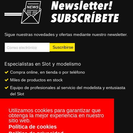
Sigue nuestras novedades y ofertas mediante nuestro newsletter.
Especialistas en Slot y modelismo
Compra online, en tienda o por teléfono
Miles de productos en stock
Equipo de profesionales al servicio del modelista y entusiasta
del Slot
Showroom & Club
Servicio de pago seguro online
Utilizamos cookies para garantizar que
obtenga la mejor experiencia en nuestro
Envios a todo el mundo
sitio web.
Política de cookies