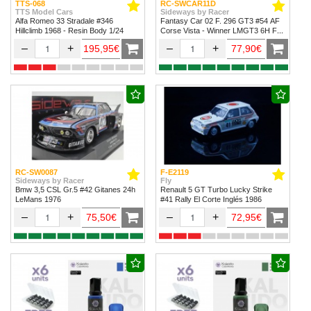
TTS-068
RC-SWCAR11D
TTS Model Cars
Sideways by Racer
Alfa Romeo 33 Stradale #346
Fantasy Car 02 F. 296 GT3 #54 AF
Hillclimb 1968 - Resin Body 1/24
Corse Vista - Winner LMGT3 6H Fuji
2024
–
+
–
+
195,95€
77,90€
RC-SW0087
F-E2119
Sideways by Racer
Fly
Bmw 3,5 CSL Gr.5 #42 Gitanes 24h
Renault 5 GT Turbo Lucky Strike
LeMans 1976
#41 Rally El Corte Inglés 1986
–
+
–
+
75,50€
72,95€