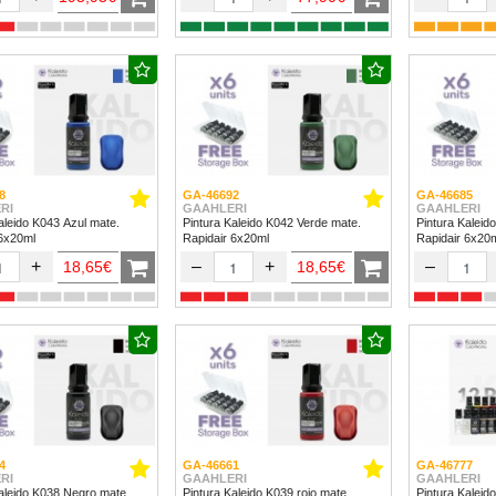
8
GA-46692
GA-46685
RI
GAAHLERI
GAAHLERI
aleido K043 Azul mate.
Pintura Kaleido K042 Verde mate.
Pintura Kaleid
 6x20ml
Rapidair 6x20ml
Rapidair 6x20
+
–
+
–
18,65€
18,65€
4
GA-46661
GA-46777
RI
GAAHLERI
GAAHLERI
aleido K038 Negro mate.
Pintura Kaleido K039 rojo mate.
Pintura Kaleido