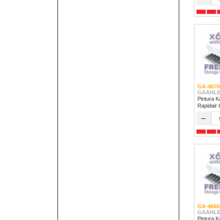
GA-4670
GAAHLE
Pintura K
Rapidair
–
GA-4665
GAAHLE
Pintura K