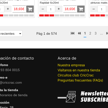
 6x20ml
Rapidair 6x20ml
pinturas matte.
+
–
+
–
18,65€
18,65€
1
2
3
...
recientes
Pág 1 de 574
mación de contacto
Acerca de
éfono
Nuestra empresa
 93 804 0015
Visítanos en nuestra tienda
Circuitos club CricCrac
reo-e
Preguntas frecuentes (FAQs)
o@criccrac.com
ta la tienda
horarios de tienda
ección
Masia, 28