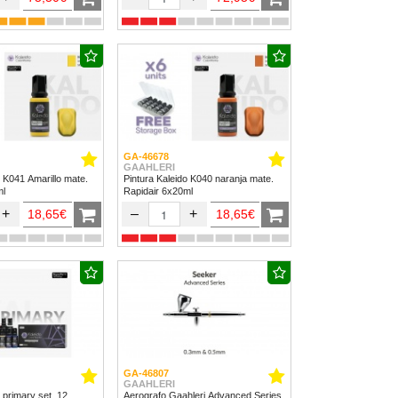
GA-46678
GAAHLERI
o K041 Amarillo mate.
Pintura Kaleido K040 naranja mate.
ml
Rapidair 6x20ml
+
–
+
18,65€
18,65€
GA-46807
GAAHLERI
 primary set. 12
Aerografo Gaahleri Advanced Series