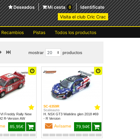
Deseados
Mi cesta
Identifícate
0
Visita el club Cric Crac
Recambios
Pistas
Todos los productos
mostrar
productos
SC-6359R
Scaleauto
 VI Freddy Rally New
H. NSX GT3 Watklins glen 2018 #69
Zealand 1999 #2 R-Version AW
- R Version
ame
Avísame
85,95€
79,94€