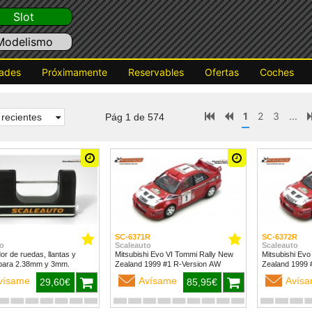
Slot
Modelismo
ades
Próximamente
Reservables
Ofertas
Coches
1
2
3
...
recientes
Pág 1 de 574
SC-6371R
SC-6372R
o
Scaleauto
Scaleauto
dor de ruedas, llantas y
Mitsubishi Evo VI Tommi Rally New
Mitsubishi Evo
para 2.38mm y 3mm.
Zealand 1999 #1 R-Version AW
vísame
Avísame
Avís
29,60€
85,95€