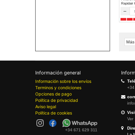
Rapidair
–
Más 
Información general
Infor
Información sobre los envíos
Tel
Terminos y condiciones
+34
Opciones de pago
cor
Política de privacidad
inf
Aviso legal
Visi
Política de cookies
Ver 
Dir
+34 671 629 311
La 