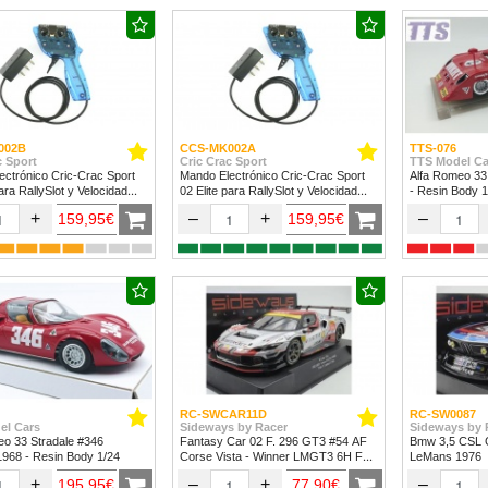
002B
CCS-MK002A
TTS-076
c Sport
Cric Crac Sport
TTS Model Ca
ctrónico Cric-Crac Sport
Mando Electrónico Cric-Crac Sport
Alfa Romeo 33
para RallySlot y Velocidad
02 Elite para RallySlot y Velocidad
- Resin Body 1
24.
1/32 & 1/24
+
–
+
–
159,95€
159,95€
RC-SWCAR11D
RC-SW0087
el Cars
Sideways by Racer
Sideways by 
eo 33 Stradale #346
Fantasy Car 02 F. 296 GT3 #54 AF
Bmw 3,5 CSL G
 1968 - Resin Body 1/24
Corse Vista - Winner LMGT3 6H Fuji
LeMans 1976
2024
+
–
+
–
195,95€
77,90€