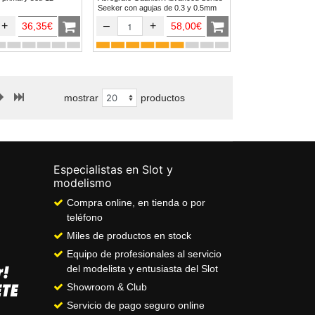
Seeker con agujas de 0.3 y 0.5mm
+
–
+
36,35€
58,00€
mostrar
productos
Especialistas en Slot y
modelismo
Compra online, en tienda o por
teléfono
Miles de productos en stock
Equipo de profesionales al servicio
del modelista y entusiasta del Slot
Showroom & Club
Servicio de pago seguro online