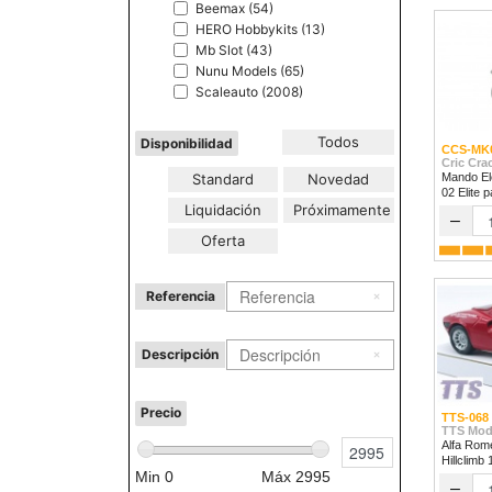
Beemax (54)
HERO Hobbykits (13)
Mb Slot (43)
Nunu Models (65)
Scaleauto (2008)
Todos
Disponibilidad
CCS-MK
Cric Cra
Standard
Novedad
Mando Ele
02 Elite 
Liquidación
Próximamente
1/32 & 1/
–
Oferta
Referencia
Descripción
Precio
TTS-068
TTS Mod
Alfa Rom
Hillclimb
Min
0
Máx
2995
–