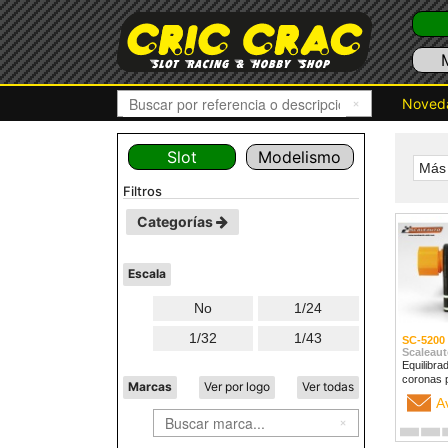
Noved
Slot
Modelismo
Más 
filtros
Categorías
Escala
No
1/24
1/32
1/43
SC-5200
Scaleaut
Equilibra
coronas 
Marcas
Ver por logo
Ver todas
A