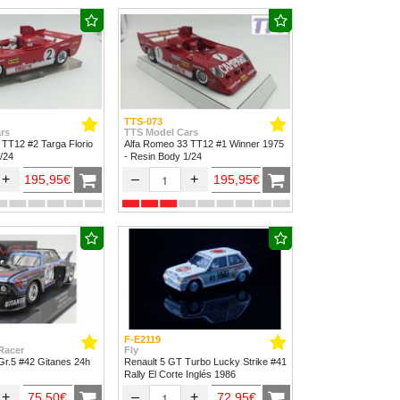
TTS-073
rs
TTS Model Cars
 TT12 #2 Targa Florio
Alfa Romeo 33 TT12 #1 Winner 1975
/24
- Resin Body 1/24
+
–
+
195,95€
195,95€
F-E2119
Racer
Fly
r.5 #42 Gitanes 24h
Renault 5 GT Turbo Lucky Strike #41
Rally El Corte Inglés 1986
+
–
+
75,50€
72,95€