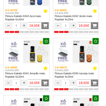
GA-46708
GA-46692
GAAHLERI
GAAHLERI
Pintura Kaleido K043 Azul mate.
Pintura Kaleido K042 Verde mate.
Rapidair 6x20ml
Rapidair 6x20ml
–
+
–
+
18,65€
18,65€
GA-46685
GA-46678
GAAHLERI
GAAHLERI
Pintura Kaleido K041 Amarillo mate.
Pintura Kaleido K040 naranja mate.
Rapidair 6x20ml
Rapidair 6x20ml
–
+
–
+
18,65€
18,65€