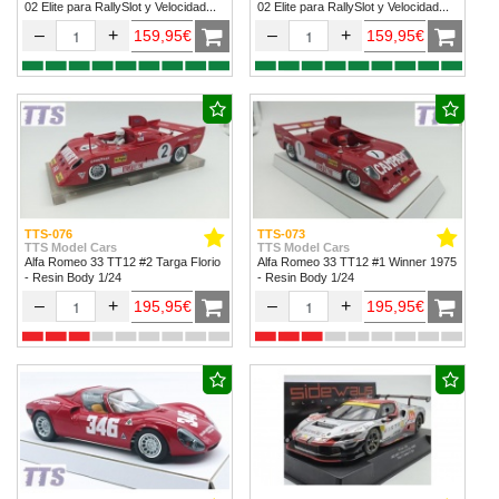
02 Elite para RallySlot y Velocidad
02 Elite para RallySlot y Velocidad
1/32 & 1/24.
1/32 & 1/24
–
+
–
+
159,95€
159,95€
TTS-076
TTS-073
TTS Model Cars
TTS Model Cars
Alfa Romeo 33 TT12 #2 Targa Florio
Alfa Romeo 33 TT12 #1 Winner 1975
- Resin Body 1/24
- Resin Body 1/24
–
+
–
+
195,95€
195,95€