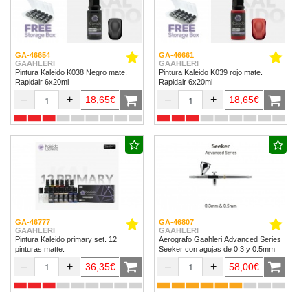
GA-46654
GA-46661
GAAHLERI
GAAHLERI
Pintura Kaleido K038 Negro mate.
Pintura Kaleido K039 rojo mate.
Rapidair 6x20ml
Rapidair 6x20ml
–
+
–
+
18,65€
18,65€
GA-46777
GA-46807
GAAHLERI
GAAHLERI
Pintura Kaleido primary set. 12
Aerografo Gaahleri Advanced Series
pinturas matte.
Seeker con agujas de 0.3 y 0.5mm
–
+
–
+
36,35€
58,00€