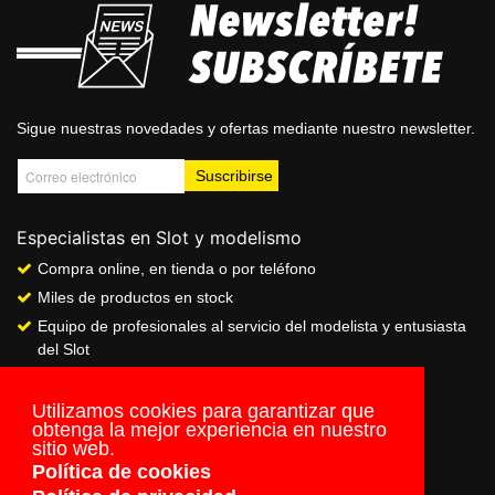
Sigue nuestras novedades y ofertas mediante nuestro newsletter.
Especialistas en Slot y modelismo
Compra online, en tienda o por teléfono
Miles de productos en stock
Equipo de profesionales al servicio del modelista y entusiasta
del Slot
Showroom & Club
Servicio de pago seguro online
Utilizamos cookies para garantizar que
obtenga la mejor experiencia en nuestro
Envios a todo el mundo
sitio web.
Política de cookies