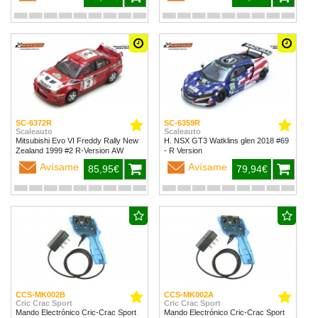
SC-6372R
SC-6359R
Scaleauto
Scaleauto
Mitsubishi Evo VI Freddy Rally New
H. NSX GT3 Watklins glen 2018 #69
Zealand 1999 #2 R-Version AW
- R Version
Avísame
Avísame
85,95€
79,94€
CCS-MK002B
CCS-MK002A
Cric Crac Sport
Cric Crac Sport
Mando Electrónico Cric-Crac Sport
Mando Electrónico Cric-Crac Sport