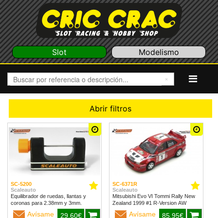
Slot
Modelismo
Abrir filtros
SC-5200
SC-6371R
Scaleauto
Scaleauto
Equilibrador de ruedas, llantas y
Mitsubishi Evo VI Tommi Rally New
coronas para 2.38mm y 3mm.
Zealand 1999 #1 R-Version AW
Avísame
Avísame
29,60€
85,95€