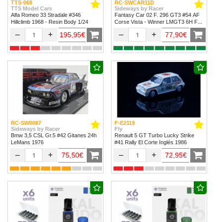
TTS-068
RC-SWCAR11D
TTS Model Cars
Sideways by Racer
Alfa Romeo 33 Stradale #346
Fantasy Car 02 F. 296 GT3 #54 AF
Hillclimb 1968 - Resin Body 1/24
Corse Vista - Winner LMGT3 6H Fuji
2024
–
+
–
+
195,95€
77,90€
RC-SW0087
F-E2119
Sideways by Racer
Fly
Bmw 3,5 CSL Gr.5 #42 Gitanes 24h
Renault 5 GT Turbo Lucky Strike
LeMans 1976
#41 Rally El Corte Inglés 1986
–
+
–
+
75,50€
72,95€