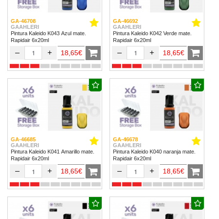
GA-46708
GA-46692
GAAHLERI
GAAHLERI
Pintura Kaleido K043 Azul mate.
Pintura Kaleido K042 Verde mate.
Rapidair 6x20ml
Rapidair 6x20ml
–
+
–
+
18,65€
18,65€
GA-46685
GA-46678
GAAHLERI
GAAHLERI
Pintura Kaleido K041 Amarillo mate.
Pintura Kaleido K040 naranja mate.
Rapidair 6x20ml
Rapidair 6x20ml
–
+
–
+
18,65€
18,65€