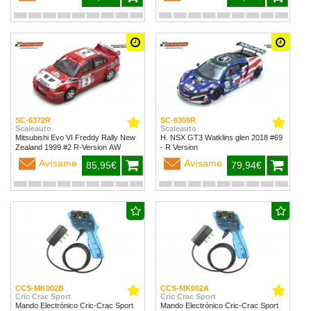
SC-6372R
SC-6359R
Scaleauto
Scaleauto
Mitsubishi Evo VI Freddy Rally New
H. NSX GT3 Watklins glen 2018 #69
Zealand 1999 #2 R-Version AW
- R Version
Avísame
Avísame
85,95€
79,94€
CCS-MK002B
CCS-MK002A
Cric Crac Sport
Cric Crac Sport
Mando Electrónico Cric-Crac Sport
Mando Electrónico Cric-Crac Sport