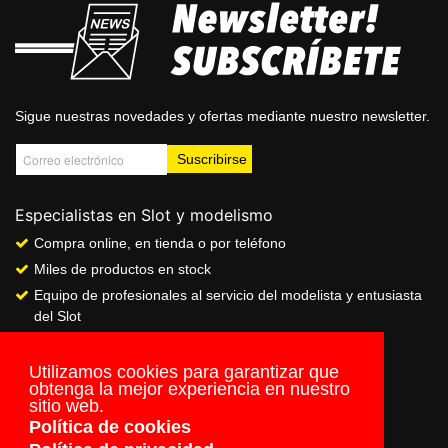
Sigue nuestras novedades y ofertas mediante nuestro newsletter.
Especialistas en Slot y modelismo
Compra online, en tienda o por teléfono
Miles de productos en stock
Equipo de profesionales al servicio del modelista y entusiasta
del Slot
Showroom & Club
Servicio de pago seguro online
Utilizamos cookies para garantizar que
obtenga la mejor experiencia en nuestro
Envios a todo el mundo
sitio web.
Política de cookies