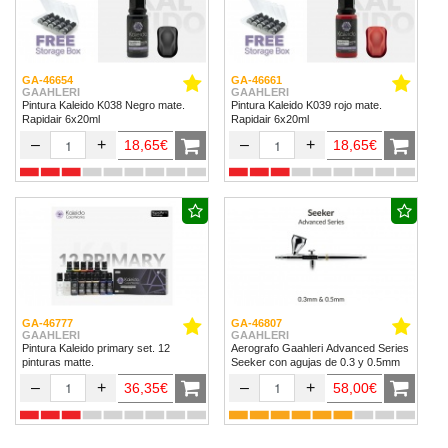
GA-46654
GA-46661
GAAHLERI
GAAHLERI
Pintura Kaleido K038 Negro mate.
Pintura Kaleido K039 rojo mate.
Rapidair 6x20ml
Rapidair 6x20ml
–
+
–
+
18,65€
18,65€
GA-46777
GA-46807
GAAHLERI
GAAHLERI
Pintura Kaleido primary set. 12
Aerografo Gaahleri Advanced Series
pinturas matte.
Seeker con agujas de 0.3 y 0.5mm
–
+
–
+
36,35€
58,00€