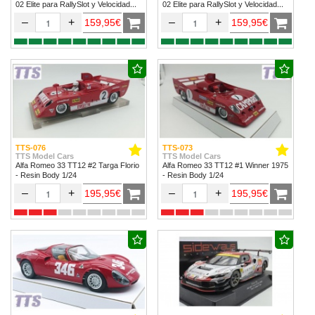
02 Elite para RallySlot y Velocidad
02 Elite para RallySlot y Velocidad
1/32 & 1/24.
1/32 & 1/24
–
+
–
+
159,95€
159,95€
TTS-076
TTS-073
TTS Model Cars
TTS Model Cars
Alfa Romeo 33 TT12 #2 Targa Florio
Alfa Romeo 33 TT12 #1 Winner 1975
- Resin Body 1/24
- Resin Body 1/24
–
+
–
+
195,95€
195,95€