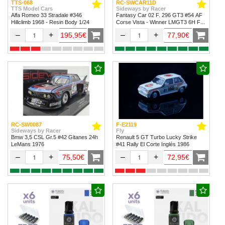
TTS-068
RC-SWCAR11D
TTS Model Cars
Sideways by Racer
Alfa Romeo 33 Stradale #346
Fantasy Car 02 F. 296 GT3 #54 AF
Hillclimb 1968 - Resin Body 1/24
Corse Vista - Winner LMGT3 6H Fuji
2024
–
+
–
+
195,95€
77,90€
RC-SW0087
F-E2119
Sideways by Racer
Fly
Bmw 3,5 CSL Gr.5 #42 Gitanes 24h
Renault 5 GT Turbo Lucky Strike
LeMans 1976
#41 Rally El Corte Inglés 1986
–
+
–
+
75,50€
72,95€