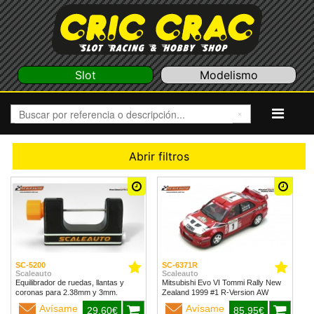
Slot
Modelismo
Abrir filtros
SC-5200
SC-6371R
Scaleauto
Scaleauto
Equilibrador de ruedas, llantas y
Mitsubishi Evo VI Tommi Rally New
coronas para 2.38mm y 3mm.
Zealand 1999 #1 R-Version AW
Avísame
Avísame
29,60€
85,95€