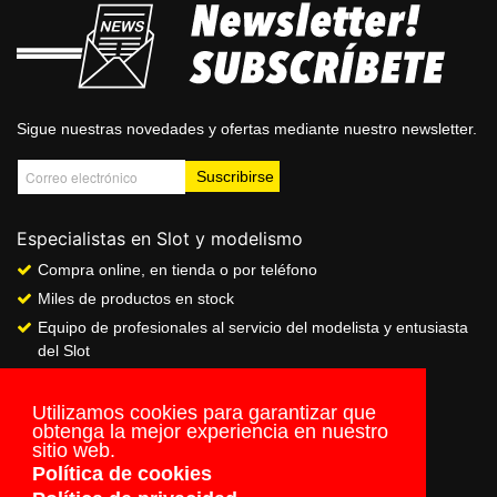
Sigue nuestras novedades y ofertas mediante nuestro newsletter.
Especialistas en Slot y modelismo
Compra online, en tienda o por teléfono
Miles de productos en stock
Equipo de profesionales al servicio del modelista y entusiasta
del Slot
Showroom & Club
Servicio de pago seguro online
Utilizamos cookies para garantizar que
obtenga la mejor experiencia en nuestro
Envios a todo el mundo
sitio web.
Política de cookies