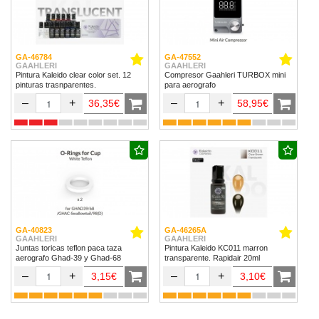
GA-46784
GA-47552
GAAHLERI
GAAHLERI
Pintura Kaleido clear color set. 12
Compresor Gaahleri TURBOX mini
pinturas trasnparentes.
para aerografo
–
+
–
+
36,35€
58,95€
GA-40823
GA-46265A
GAAHLERI
GAAHLERI
Juntas toricas teflon paca taza
Pintura Kaleido KC011 marron
aerografo Ghad-39 y Ghad-68
transparente. Rapidair 20ml
–
+
–
+
3,15€
3,10€