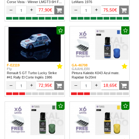
Corse Vista - Winner LMGT3 6H Fuji
LeMans 1976
2024
–
+
–
+
77,90€
75,50€
F-E2119
GA-46708
Fly
GAAHLERI
Renault 5 GT Turbo Lucky Strike
Pintura Kaleido K043 Azul mate.
#41 Rally El Corte Inglés 1986
Rapidair 6x20ml
–
+
–
+
72,95€
18,65€