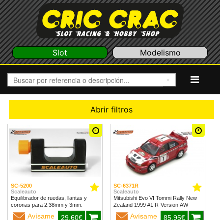
Slot
Modelismo
Abrir filtros
SC-5200
SC-6371R
Scaleauto
Scaleauto
Equilibrador de ruedas, llantas y
Mitsubishi Evo VI Tommi Rally New
coronas para 2.38mm y 3mm.
Zealand 1999 #1 R-Version AW
Avísame
Avísame
29,60€
85,95€