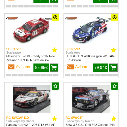
SC-6372R
SC-6359R
Scaleauto
Scaleauto
Mitsubishi Evo VI Freddy Rally New
H. NSX GT3 Watklins glen 2018 #69
Zealand 1999 #2 R-Version AW
- R Version
Avísame
Avísame
85,95€
79,94€
RC-SWCAR11D
RC-SW0087
Sideways by Racer
Sideways by Racer
Fantasy Car 02 F. 296 GT3 #54 AF
Bmw 3,5 CSL Gr.5 #42 Gitanes 24h