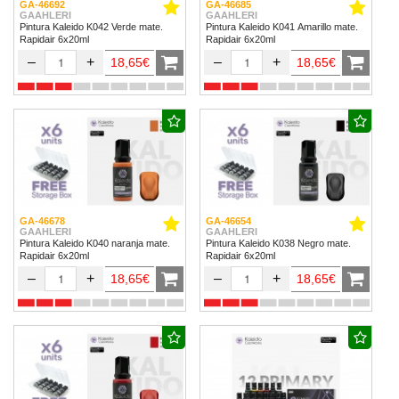
GA-46692
GA-46685
GAAHLERI
GAAHLERI
Pintura Kaleido K042 Verde mate.
Pintura Kaleido K041 Amarillo mate.
Rapidair 6x20ml
Rapidair 6x20ml
–
+
–
+
18,65€
18,65€
GA-46678
GA-46654
GAAHLERI
GAAHLERI
Pintura Kaleido K040 naranja mate.
Pintura Kaleido K038 Negro mate.
Rapidair 6x20ml
Rapidair 6x20ml
–
+
–
+
18,65€
18,65€