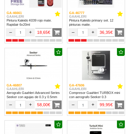
GA-46661
GA-46777
GAAHLERI
GAAHLERI
Pintura Kaleido K039 rojo mate.
Pintura Kaleido primary set. 12
Rapidair 6x20ml
pinturas matte.
–
+
–
+
18,65€
36,35€
GA-46807
GA-47606
GAAHLERI
GAAHLERI
Aerografo Gaahleri Advanced Series
Compresor Gaahleri TURBOX mini
Seeker con agujas de 0.3 y 0.5mm
con aerografo Seeker 0.3
–
+
–
+
58,00€
99,95€