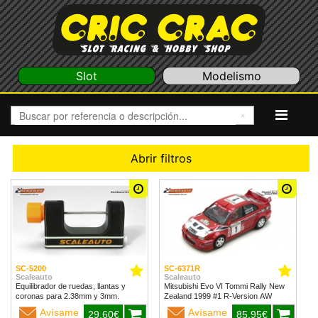
Slot
Modelismo
Abrir filtros
SC-5200
SC-6371R
Scaleauto
Scaleauto
Equilibrador de ruedas, llantas y
Mitsubishi Evo VI Tommi Rally New
coronas para 2.38mm y 3mm.
Zealand 1999 #1 R-Version AW
Avísame
Avísame
29,60€
85,95€