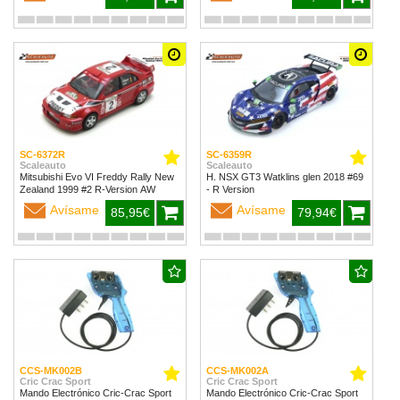
SC-6372R
SC-6359R
Scaleauto
Scaleauto
Mitsubishi Evo VI Freddy Rally New
H. NSX GT3 Watklins glen 2018 #69
Zealand 1999 #2 R-Version AW
- R Version
Avísame
Avísame
85,95€
79,94€
CCS-MK002B
CCS-MK002A
Cric Crac Sport
Cric Crac Sport
Mando Electrónico Cric-Crac Sport
Mando Electrónico Cric-Crac Sport