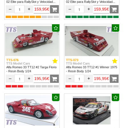
02 Elite para RallySlot y Velocidad
02 Elite para RallySlot y Velocidad
1/32 & 1/24.
1/32 & 1/24
–
+
–
+
159,95€
159,95€
TTS-076
TTS-073
TTS Model Cars
TTS Model Cars
Alfa Romeo 33 TT12 #2 Targa Florio
Alfa Romeo 33 TT12 #1 Winner 1975
- Resin Body 1/24
- Resin Body 1/24
–
+
–
+
195,95€
195,95€