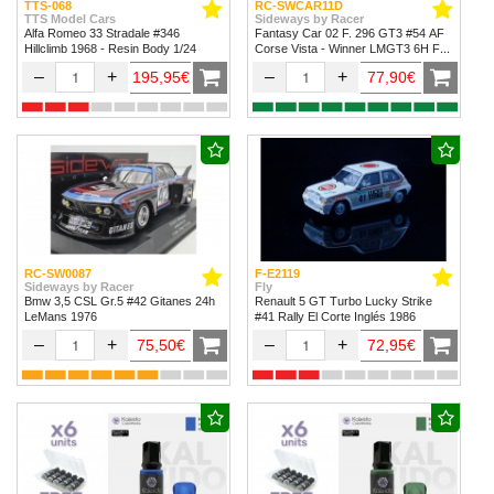
TTS-068
RC-SWCAR11D
TTS Model Cars
Sideways by Racer
Alfa Romeo 33 Stradale #346
Fantasy Car 02 F. 296 GT3 #54 AF
Hillclimb 1968 - Resin Body 1/24
Corse Vista - Winner LMGT3 6H Fuji
2024
–
+
–
+
195,95€
77,90€
RC-SW0087
F-E2119
Sideways by Racer
Fly
Bmw 3,5 CSL Gr.5 #42 Gitanes 24h
Renault 5 GT Turbo Lucky Strike
LeMans 1976
#41 Rally El Corte Inglés 1986
–
+
–
+
75,50€
72,95€