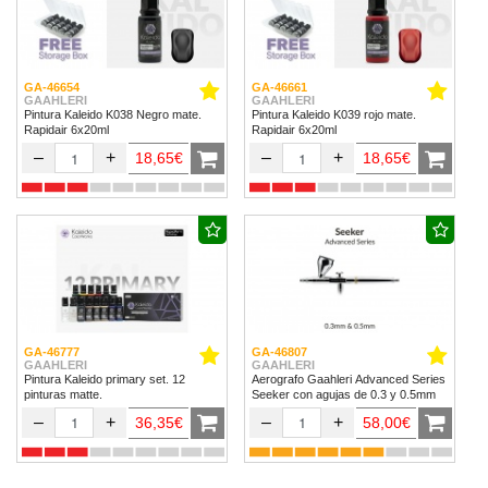
GA-46654
GA-46661
GAAHLERI
GAAHLERI
Pintura Kaleido K038 Negro mate.
Pintura Kaleido K039 rojo mate.
Rapidair 6x20ml
Rapidair 6x20ml
–
+
–
+
18,65€
18,65€
GA-46777
GA-46807
GAAHLERI
GAAHLERI
Pintura Kaleido primary set. 12
Aerografo Gaahleri Advanced Series
pinturas matte.
Seeker con agujas de 0.3 y 0.5mm
–
+
–
+
36,35€
58,00€