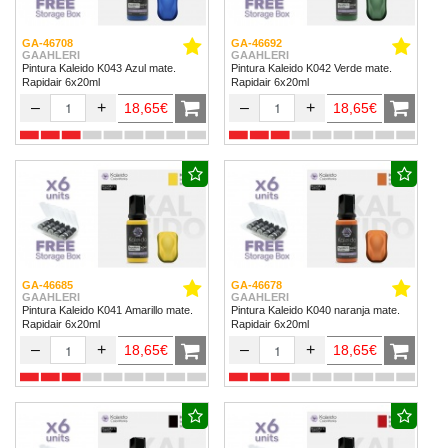
GA-46708
GA-46692
GAAHLERI
GAAHLERI
Pintura Kaleido K043 Azul mate.
Pintura Kaleido K042 Verde mate.
Rapidair 6x20ml
Rapidair 6x20ml
–
+
–
+
18,65€
18,65€
GA-46685
GA-46678
GAAHLERI
GAAHLERI
Pintura Kaleido K041 Amarillo mate.
Pintura Kaleido K040 naranja mate.
Rapidair 6x20ml
Rapidair 6x20ml
–
+
–
+
18,65€
18,65€