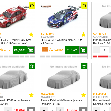
R
SC-6359R
GA-46708
o
Scaleauto
GAAHLERI
i Evo VI Freddy Rally New
H. NSX GT3 Watklins glen 2018 #69
Pintura Kaleid
Zealand 1999 #2 R-Version AW
- R Version
Rapidair 6x20
vísame
Avísame
–
85,95€
79,94€
5
GA-46678
GA-46654
RI
GAAHLERI
GAAHLERI
aleido K041 Amarillo mate.
Pintura Kaleido K040 naranja mate.
Pintura Kaleid
 6x20ml
Rapidair 6x20ml
Rapidair 6x20
+
–
+
–
18,65€
18,65€