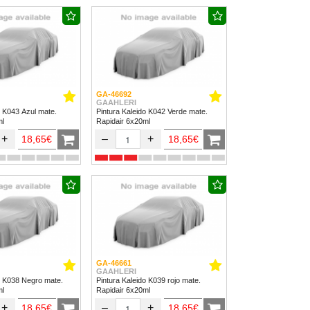
GA-46692
GAAHLERI
o K043 Azul mate.
Pintura Kaleido K042 Verde mate.
ml
Rapidair 6x20ml
+
–
+
18,65€
18,65€
GA-46661
GAAHLERI
o K038 Negro mate.
Pintura Kaleido K039 rojo mate.
ml
Rapidair 6x20ml
+
–
+
18,65€
18,65€