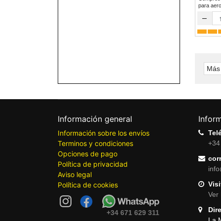
para a
–
Más 
Información general
Infor
Información sobre los envíos
Tel
Terminos y condiciones
+34
Opciones de pago
cor
Política de privacidad
inf
Aviso legal
Visi
Política de cookies
Ver 
Dir
+34 671 629 311
La 