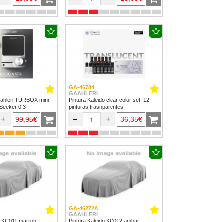
GA-46784
GAAHLERI
ahleri TURBOX mini
Pintura Kaleido clear color set. 12
 Seeker 0.3
pinturas trasnparentes.
+
–
+
99,95€
36,35€
GA-46272A
GAAHLERI
do KC011 marron
Pintura Kaleido KC012 ambar