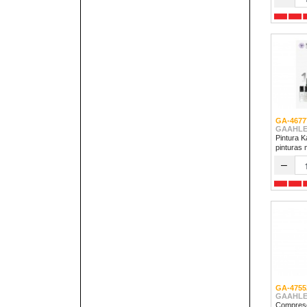
GA-4677
GAAHLE
Pintura K
pinturas 
–
GA-4755
GAAHLE
Compreso