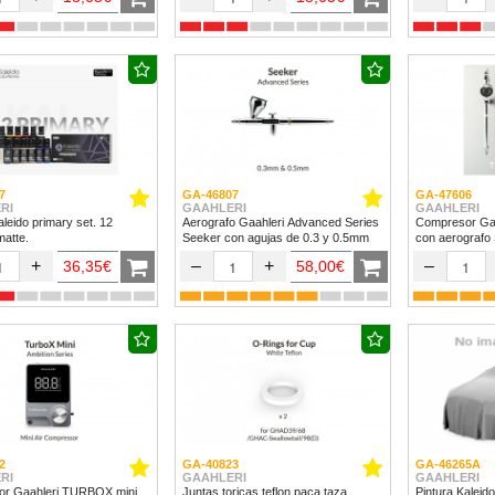
7
GA-46807
GA-47606
RI
GAAHLERI
GAAHLERI
aleido primary set. 12
Aerografo Gaahleri Advanced Series
Compresor Ga
matte.
Seeker con agujas de 0.3 y 0.5mm
con aerografo
+
–
+
–
36,35€
58,00€
2
GA-40823
GA-46265A
RI
GAAHLERI
GAAHLERI
r Gaahleri TURBOX mini
Juntas toricas teflon paca taza
Pintura Kalei