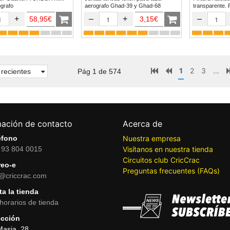
erografo
aerografo Ghad-39 y Ghad-68
transparente. 
+
–
+
–
58,95€
3,15€
1
2
3
...
recientes
Pág 1 de 574
mación de contacto
Acerca de
éfono
Nuestra empresa
 93 804 0015
Visítanos en nuestra tienda
Circuitos club CricCrac
reo-e
Preguntas frecuentes (FAQs)
o@criccrac.com
ta la tienda
horarios de tienda
ección
Masia, 28