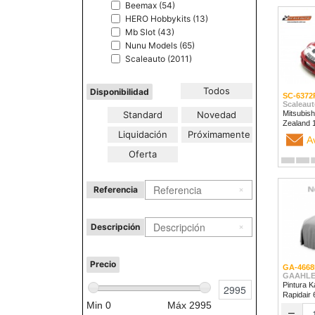
Beemax (54)
HERO Hobbykits (13)
Mb Slot (43)
Nunu Models (65)
Scaleauto (2011)
Todos
Disponibilidad
SC-6372
Scaleaut
Standard
Novedad
Mitsubish
Liquidación
Próximamente
A
Oferta
Referencia
Descripción
Precio
GA-4668
GAAHLE
Pintura K
Rapidair
Min
0
Máx
2995
–