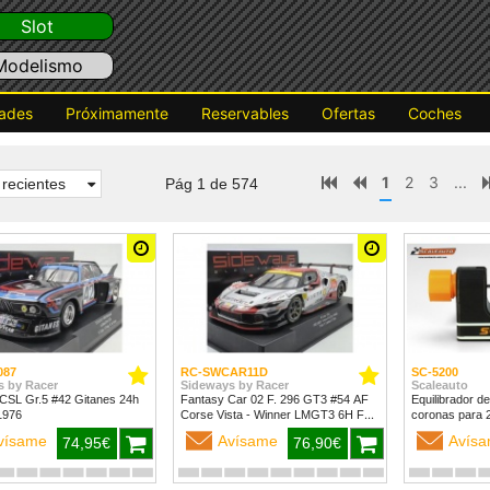
Slot
Modelismo
ades
Próximamente
Reservables
Ofertas
Coches
1
2
3
...
recientes
Pág 1 de 574
087
RC-SWCAR11D
SC-5200
s by Racer
Sideways by Racer
Scaleauto
CSL Gr.5 #42 Gitanes 24h
Fantasy Car 02 F. 296 GT3 #54 AF
Equilibrador de
1976
Corse Vista - Winner LMGT3 6H Fuji
coronas para
2024
vísame
Avísame
Avís
74,95€
76,90€