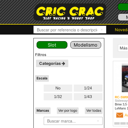
Noved
Slot
Modelismo
Más 
filtros
Categorías
Escala
No
1/24
1/32
1/43
RC-SW0
Sideway
Bmw 3,5 
LeMans 
Marcas
Ver por logo
Ver todas
A