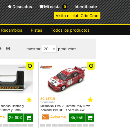
Deseados
Mi cesta
Identifícate
0
Visita el club Cric Crac
Recambios
Pistas
Todos los productos
mostrar
productos
SC-6371R
Scaleauto
 ruedas, llantas y
Mitsubishi Evo VI Tommi Rally New
 2.38mm y 3mm.
Zealand 1999 #1 R-Version AW
ame
Avísame
29,60€
85,95€