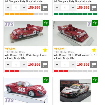
02 Elite para RallySlot y Velocidad
02 Elite para RallySlot y Velocidad
1/32 & 1/24.
1/32 & 1/24
–
+
–
+
159,95€
159,95€
TTS-076
TTS-073
TTS Model Cars
TTS Model Cars
Alfa Romeo 33 TT12 #2 Targa Florio
Alfa Romeo 33 TT12 #1 Winner 1975
- Resin Body 1/24
- Resin Body 1/24
–
+
–
+
195,95€
195,95€