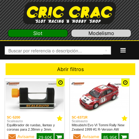
Slot
Modelismo
Abrir filtros
SC-5200
SC-6371R
Scaleauto
Scaleauto
Equilibrador de ruedas, llantas y
Mitsubishi Evo VI Tommi Rally New
coronas para 2.38mm y 3mm.
Zealand 1999 #1 R-Version AW
Avísame
Avísame
29,60€
85,95€