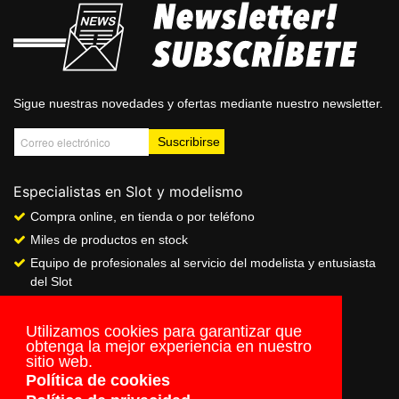
Sigue nuestras novedades y ofertas mediante nuestro newsletter.
Especialistas en Slot y modelismo
Compra online, en tienda o por teléfono
Miles de productos en stock
Equipo de profesionales al servicio del modelista y entusiasta
del Slot
Showroom & Club
Servicio de pago seguro online
Utilizamos cookies para garantizar que
obtenga la mejor experiencia en nuestro
Envios a todo el mundo
sitio web.
Política de cookies