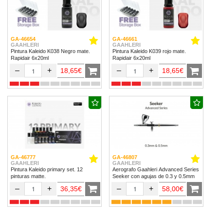
GA-46654
GA-46661
GAAHLERI
GAAHLERI
Pintura Kaleido K038 Negro mate.
Pintura Kaleido K039 rojo mate.
Rapidair 6x20ml
Rapidair 6x20ml
–
+
–
+
18,65€
18,65€
GA-46777
GA-46807
GAAHLERI
GAAHLERI
Pintura Kaleido primary set. 12
Aerografo Gaahleri Advanced Series
pinturas matte.
Seeker con agujas de 0.3 y 0.5mm
–
+
–
+
36,35€
58,00€