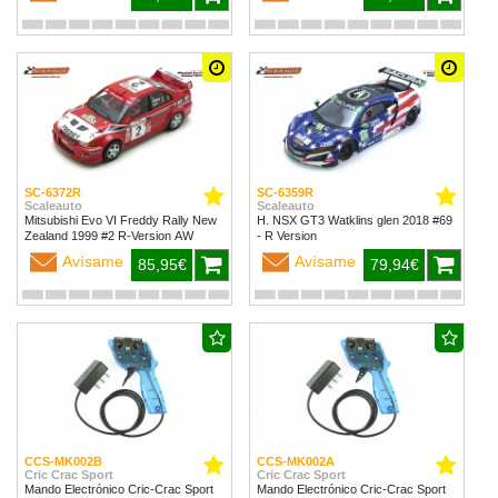
SC-6372R
SC-6359R
Scaleauto
Scaleauto
Mitsubishi Evo VI Freddy Rally New
H. NSX GT3 Watklins glen 2018 #69
Zealand 1999 #2 R-Version AW
- R Version
Avísame
Avísame
85,95€
79,94€
CCS-MK002B
CCS-MK002A
Cric Crac Sport
Cric Crac Sport
Mando Electrónico Cric-Crac Sport
Mando Electrónico Cric-Crac Sport