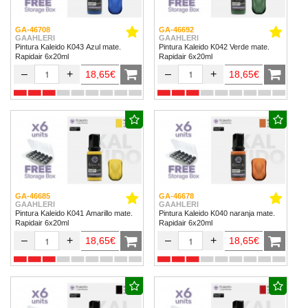
GA-46708
GA-46692
GAAHLERI
GAAHLERI
Pintura Kaleido K043 Azul mate.
Pintura Kaleido K042 Verde mate.
Rapidair 6x20ml
Rapidair 6x20ml
–
+
–
+
18,65€
18,65€
GA-46685
GA-46678
GAAHLERI
GAAHLERI
Pintura Kaleido K041 Amarillo mate.
Pintura Kaleido K040 naranja mate.
Rapidair 6x20ml
Rapidair 6x20ml
–
+
–
+
18,65€
18,65€