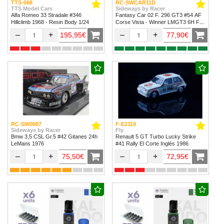
TTS-068
RC-SWCAR11D
TTS Model Cars
Sideways by Racer
Alfa Romeo 33 Stradale #346
Fantasy Car 02 F. 296 GT3 #54 AF
Hillclimb 1968 - Resin Body 1/24
Corse Vista - Winner LMGT3 6H Fuji
2024
–
+
–
+
195,95€
77,90€
RC-SW0087
F-E2119
Sideways by Racer
Fly
Bmw 3,5 CSL Gr.5 #42 Gitanes 24h
Renault 5 GT Turbo Lucky Strike
LeMans 1976
#41 Rally El Corte Inglés 1986
–
+
–
+
75,50€
72,95€