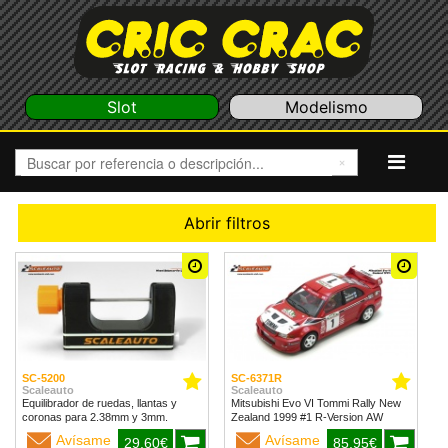
Slot
Modelismo
Abrir filtros
SC-5200
SC-6371R
Scaleauto
Scaleauto
Equilibrador de ruedas, llantas y
Mitsubishi Evo VI Tommi Rally New
coronas para 2.38mm y 3mm.
Zealand 1999 #1 R-Version AW
Avísame
Avísame
29,60€
85,95€