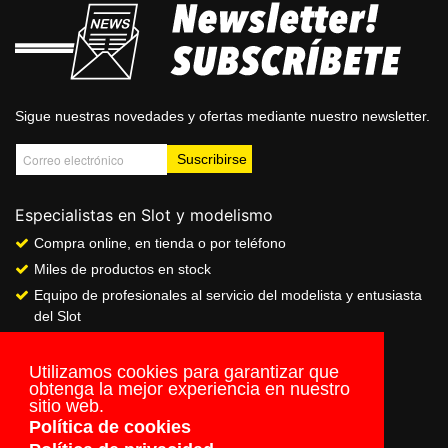
Sigue nuestras novedades y ofertas mediante nuestro newsletter.
Especialistas en Slot y modelismo
Compra online, en tienda o por teléfono
Miles de productos en stock
Equipo de profesionales al servicio del modelista y entusiasta
del Slot
Showroom & Club
Servicio de pago seguro online
Utilizamos cookies para garantizar que
obtenga la mejor experiencia en nuestro
Envios a todo el mundo
sitio web.
Política de cookies