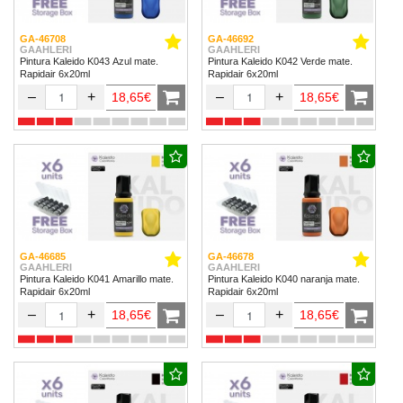
GA-46708
GA-46692
GAAHLERI
GAAHLERI
Pintura Kaleido K043 Azul mate.
Pintura Kaleido K042 Verde mate.
Rapidair 6x20ml
Rapidair 6x20ml
–
+
–
+
18,65€
18,65€
GA-46685
GA-46678
GAAHLERI
GAAHLERI
Pintura Kaleido K041 Amarillo mate.
Pintura Kaleido K040 naranja mate.
Rapidair 6x20ml
Rapidair 6x20ml
–
+
–
+
18,65€
18,65€