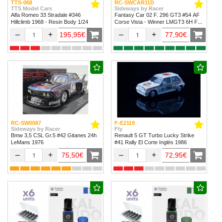
TTS-068
RC-SWCAR11D
TTS Model Cars
Sideways by Racer
Alfa Romeo 33 Stradale #346
Fantasy Car 02 F. 296 GT3 #54 AF
Hillclimb 1968 - Resin Body 1/24
Corse Vista - Winner LMGT3 6H Fuji
2024
–
+
–
+
195,95€
77,90€
RC-SW0087
F-E2119
Sideways by Racer
Fly
Bmw 3,5 CSL Gr.5 #42 Gitanes 24h
Renault 5 GT Turbo Lucky Strike
LeMans 1976
#41 Rally El Corte Inglés 1986
–
+
–
+
75,50€
72,95€