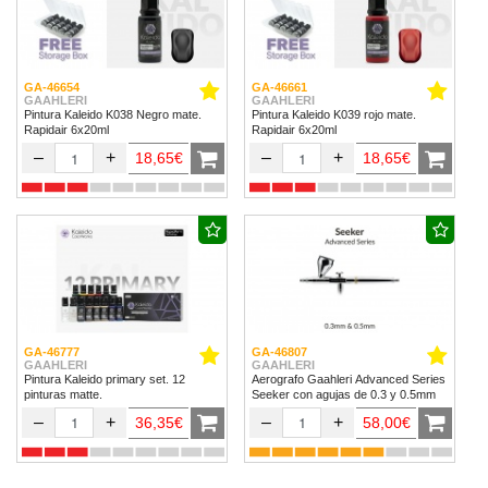
GA-46654
GA-46661
GAAHLERI
GAAHLERI
Pintura Kaleido K038 Negro mate.
Pintura Kaleido K039 rojo mate.
Rapidair 6x20ml
Rapidair 6x20ml
–
+
–
+
18,65€
18,65€
GA-46777
GA-46807
GAAHLERI
GAAHLERI
Pintura Kaleido primary set. 12
Aerografo Gaahleri Advanced Series
pinturas matte.
Seeker con agujas de 0.3 y 0.5mm
–
+
–
+
36,35€
58,00€