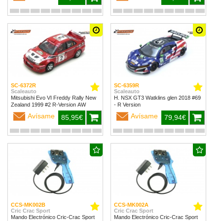
SC-6372R
SC-6359R
Scaleauto
Scaleauto
Mitsubishi Evo VI Freddy Rally New
H. NSX GT3 Watklins glen 2018 #69
Zealand 1999 #2 R-Version AW
- R Version
Avísame
Avísame
85,95€
79,94€
CCS-MK002B
CCS-MK002A
Cric Crac Sport
Cric Crac Sport
Mando Electrónico Cric-Crac Sport
Mando Electrónico Cric-Crac Sport