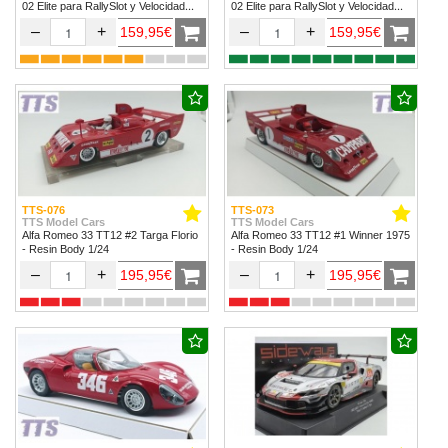
02 Elite para RallySlot y Velocidad
02 Elite para RallySlot y Velocidad
1/32 & 1/24.
1/32 & 1/24
–
+
–
+
159,95€
159,95€
TTS-076
TTS-073
TTS Model Cars
TTS Model Cars
Alfa Romeo 33 TT12 #2 Targa Florio
Alfa Romeo 33 TT12 #1 Winner 1975
- Resin Body 1/24
- Resin Body 1/24
–
+
–
+
195,95€
195,95€