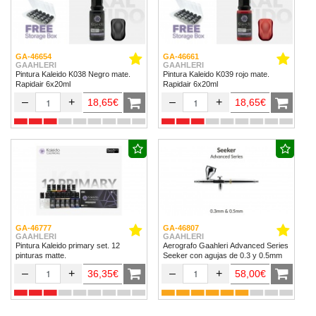
GA-46654
GA-46661
GAAHLERI
GAAHLERI
Pintura Kaleido K038 Negro mate.
Pintura Kaleido K039 rojo mate.
Rapidair 6x20ml
Rapidair 6x20ml
–
+
–
+
18,65€
18,65€
GA-46777
GA-46807
GAAHLERI
GAAHLERI
Pintura Kaleido primary set. 12
Aerografo Gaahleri Advanced Series
pinturas matte.
Seeker con agujas de 0.3 y 0.5mm
–
+
–
+
36,35€
58,00€