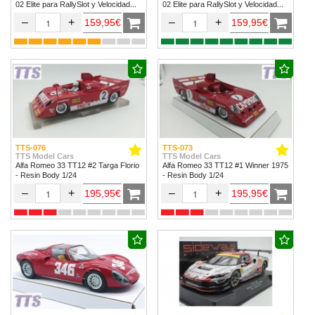
02 Elite para RallySlot y Velocidad
02 Elite para RallySlot y Velocidad
1/32 & 1/24.
1/32 & 1/24
–
+
–
+
159,95€
159,95€
TTS-076
TTS-073
TTS Model Cars
TTS Model Cars
Alfa Romeo 33 TT12 #2 Targa Florio
Alfa Romeo 33 TT12 #1 Winner 1975
- Resin Body 1/24
- Resin Body 1/24
–
+
–
+
195,95€
195,95€