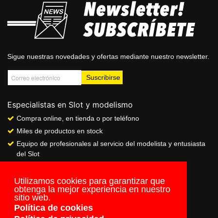
Sigue nuestras novedades y ofertas mediante nuestro newsletter.
Especialistas en Slot y modelismo
Compra online, en tienda o por teléfono
Miles de productos en stock
Equipo de profesionales al servicio del modelista y entusiasta
del Slot
Showroom & Club
Servicio de pago seguro online
Utilizamos cookies para garantizar que
obtenga la mejor experiencia en nuestro
Envios a todo el mundo
sitio web.
Política de cookies