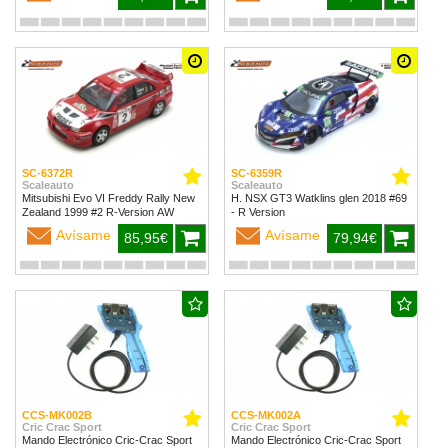
SC-6372R
SC-6359R
Scaleauto
Scaleauto
Mitsubishi Evo VI Freddy Rally New
H. NSX GT3 Watklins glen 2018 #69
Zealand 1999 #2 R-Version AW
- R Version
Avísame
Avísame
85,95€
79,94€
CCS-MK002B
CCS-MK002A
Cric Crac Sport
Cric Crac Sport
Mando Electrónico Cric-Crac Sport
Mando Electrónico Cric-Crac Sport