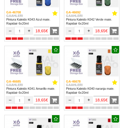
GA-46708
GA-46692
GAAHLERI
GAAHLERI
Pintura Kaleido K043 Azul mate.
Pintura Kaleido K042 Verde mate.
Rapidair 6x20ml
Rapidair 6x20ml
–
+
–
+
18,65€
18,65€
GA-46685
GA-46678
GAAHLERI
GAAHLERI
Pintura Kaleido K041 Amarillo mate.
Pintura Kaleido K040 naranja mate.
Rapidair 6x20ml
Rapidair 6x20ml
–
+
–
+
18,65€
18,65€