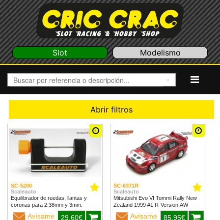
Slot
Modelismo
Abrir filtros
SC-5200
SC-6371R
Scaleauto
Scaleauto
Equilibrador de ruedas, llantas y
Mitsubishi Evo VI Tommi Rally New
coronas para 2.38mm y 3mm.
Zealand 1999 #1 R-Version AW
Avísame
Avísame
29,60€
85,95€