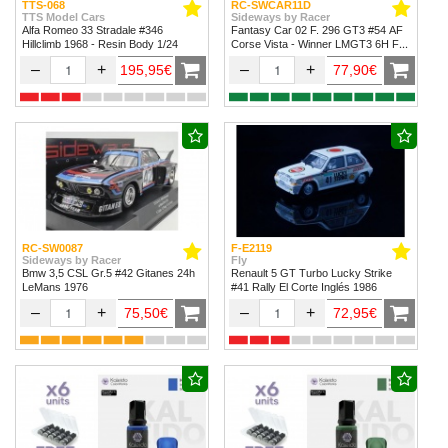
TTS-068
RC-SWCAR11D
TTS Model Cars
Sideways by Racer
Alfa Romeo 33 Stradale #346
Fantasy Car 02 F. 296 GT3 #54 AF
Hillclimb 1968 - Resin Body 1/24
Corse Vista - Winner LMGT3 6H Fuji
2024
–
+
–
+
195,95€
77,90€
RC-SW0087
F-E2119
Sideways by Racer
Fly
Bmw 3,5 CSL Gr.5 #42 Gitanes 24h
Renault 5 GT Turbo Lucky Strike
LeMans 1976
#41 Rally El Corte Inglés 1986
–
+
–
+
75,50€
72,95€