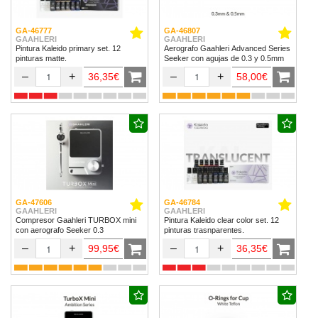
GA-46777
GA-46807
GAAHLERI
GAAHLERI
Pintura Kaleido primary set. 12
Aerografo Gaahleri Advanced Series
pinturas matte.
Seeker con agujas de 0.3 y 0.5mm
–
+
–
+
36,35€
58,00€
GA-47606
GA-46784
GAAHLERI
GAAHLERI
Compresor Gaahleri TURBOX mini
Pintura Kaleido clear color set. 12
con aerografo Seeker 0.3
pinturas trasnparentes.
–
+
–
+
99,95€
36,35€