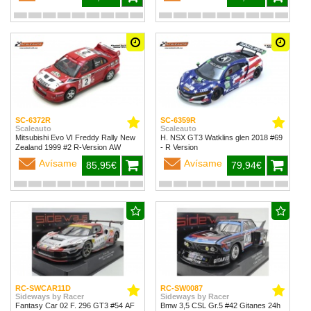
SC-6372R
SC-6359R
Scaleauto
Scaleauto
Mitsubishi Evo VI Freddy Rally New
H. NSX GT3 Watklins glen 2018 #69
Zealand 1999 #2 R-Version AW
- R Version
Avísame
Avísame
85,95€
79,94€
RC-SWCAR11D
RC-SW0087
Sideways by Racer
Sideways by Racer
Fantasy Car 02 F. 296 GT3 #54 AF
Bmw 3,5 CSL Gr.5 #42 Gitanes 24h