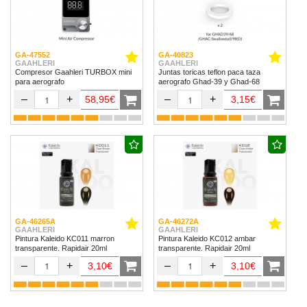
GA-47552
GA-40823
GAAHLERI
GAAHLERI
Compresor Gaahleri TURBOX mini
Juntas toricas teflon paca taza
para aerografo
aerografo Ghad-39 y Ghad-68
–
+
–
+
58,95€
3,15€
GA-46265A
GA-46272A
GAAHLERI
GAAHLERI
Pintura Kaleido KC011 marron
Pintura Kaleido KC012 ambar
transparente. Rapidair 20ml
transparente. Rapidair 20ml
–
+
–
+
3,10€
3,10€