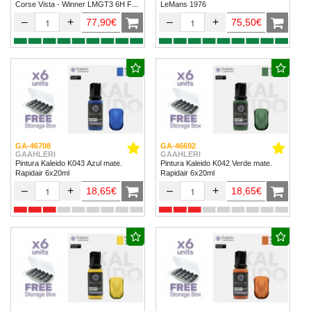
Corse Vista - Winner LMGT3 6H Fuji
LeMans 1976
2024
–
+
–
+
77,90€
75,50€
GA-46708
GA-46692
GAAHLERI
GAAHLERI
Pintura Kaleido K043 Azul mate.
Pintura Kaleido K042 Verde mate.
Rapidair 6x20ml
Rapidair 6x20ml
–
+
–
+
18,65€
18,65€