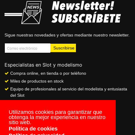
Sigue nuestras novedades y ofertas mediante nuestro newsletter.
Especialistas en Slot y modelismo
Compra online, en tienda o por teléfono
Miles de productos en stock
Equipo de profesionales al servicio del modelista y entusiasta
del Slot
Showroom & Club
Servicio de pago seguro online
Utilizamos cookies para garantizar que
obtenga la mejor experiencia en nuestro
Envios a todo el mundo
sitio web.
Política de cookies