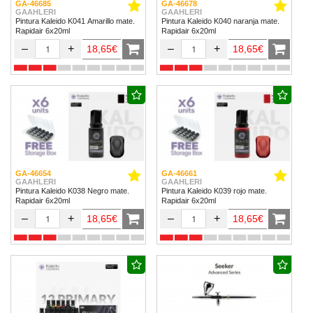
GA-46685
GA-46678
GAAHLERI
GAAHLERI
Pintura Kaleido K041 Amarillo mate.
Pintura Kaleido K040 naranja mate.
Rapidair 6x20ml
Rapidair 6x20ml
–
+
–
+
18,65€
18,65€
GA-46654
GA-46661
GAAHLERI
GAAHLERI
Pintura Kaleido K038 Negro mate.
Pintura Kaleido K039 rojo mate.
Rapidair 6x20ml
Rapidair 6x20ml
–
+
–
+
18,65€
18,65€