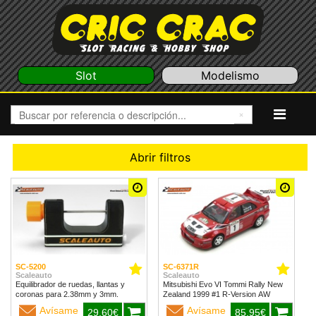
Slot
Modelismo
Abrir filtros
SC-5200
SC-6371R
Scaleauto
Scaleauto
Equilibrador de ruedas, llantas y
Mitsubishi Evo VI Tommi Rally New
coronas para 2.38mm y 3mm.
Zealand 1999 #1 R-Version AW
Avísame
Avísame
29,60€
85,95€