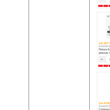
GA-4677
GAAHLE
Pintura K
pinturas 
–
GA-4755
GAAHLE
Compreso