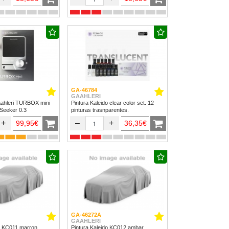
GA-46784
GAAHLERI
ahleri TURBOX mini
Pintura Kaleido clear color set. 12
 Seeker 0.3
pinturas trasnparentes.
+
–
+
99,95€
36,35€
GA-46272A
GAAHLERI
do KC011 marron
Pintura Kaleido KC012 ambar