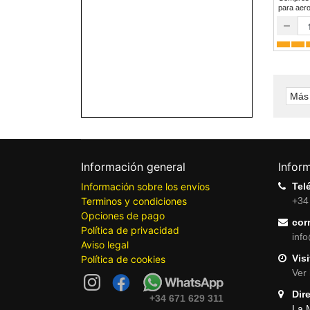
para a
–
Más 
Información general
Infor
Información sobre los envíos
Tel
Terminos y condiciones
+34
Opciones de pago
cor
Política de privacidad
inf
Aviso legal
Visi
Política de cookies
Ver 
Dir
+34 671 629 311
La 