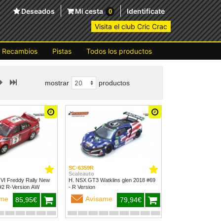
Deseados
Mi cesta
Identifícate
0
Visita el club Cric Crac
Recambios
Pistas
Todos los productos
mostrar
productos
SC-6359R
Scaleauto
 VI Freddy Rally New
H. NSX GT3 Watklins glen 2018 #69
Zealand 1999 #2 R-Version AW
- R Version
ame
Avísame
85,95€
79,94€