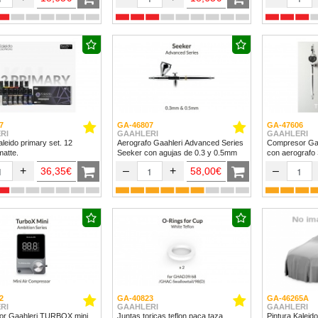
7
GA-46807
GA-47606
RI
GAAHLERI
GAAHLERI
aleido primary set. 12
Aerografo Gaahleri Advanced Series
Compresor Ga
matte.
Seeker con agujas de 0.3 y 0.5mm
con aerografo
+
–
+
–
36,35€
58,00€
2
GA-40823
GA-46265A
RI
GAAHLERI
GAAHLERI
r Gaahleri TURBOX mini
Juntas toricas teflon paca taza
Pintura Kalei