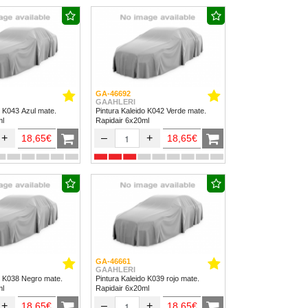
GA-46692
GAAHLERI
o K043 Azul mate.
Pintura Kaleido K042 Verde mate.
ml
Rapidair 6x20ml
+
–
+
18,65€
18,65€
GA-46661
GAAHLERI
o K038 Negro mate.
Pintura Kaleido K039 rojo mate.
ml
Rapidair 6x20ml
+
–
+
18,65€
18,65€