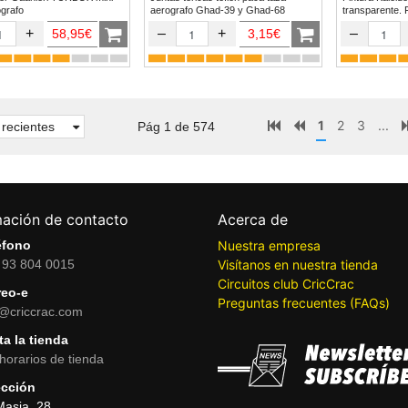
erografo
aerografo Ghad-39 y Ghad-68
transparente. 
+
–
+
–
58,95€
3,15€
1
2
3
...
recientes
Pág 1 de 574
mación de contacto
Acerca de
éfono
Nuestra empresa
 93 804 0015
Visítanos en nuestra tienda
Circuitos club CricCrac
reo-e
Preguntas frecuentes (FAQs)
o@criccrac.com
ta la tienda
horarios de tienda
ección
Masia, 28