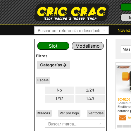
Noved
Slot
Modelismo
Más 
filtros
Categorías
Escala
No
1/24
1/32
1/43
SC-5200
Scaleaut
Equilibra
coronas 
Marcas
Ver por logo
Ver todas
A