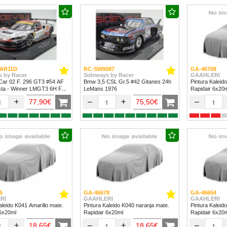
AR11D
RC-SW0087
GA-46708
s by Racer
Sideways by Racer
GAAHLERI
Car 02 F. 296 GT3 #54 AF
Bmw 3,5 CSL Gr.5 #42 Gitanes 24h
Pintura Kaleid
sta - Winner LMGT3 6H Fuji
LeMans 1976
Rapidair 6x20
+
–
+
–
77,90€
75,50€
5
GA-46678
GA-46654
RI
GAAHLERI
GAAHLERI
aleido K041 Amarillo mate.
Pintura Kaleido K040 naranja mate.
Pintura Kaleid
 6x20ml
Rapidair 6x20ml
Rapidair 6x20
+
–
+
–
18,65€
18,65€