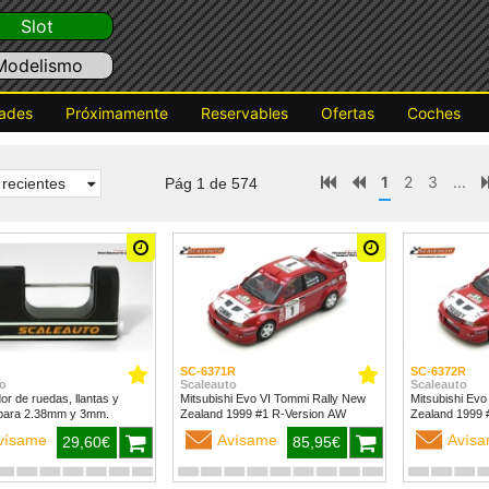
Slot
Modelismo
ades
Próximamente
Reservables
Ofertas
Coches
1
2
3
...
recientes
Pág 1 de 574
SC-6371R
SC-6372R
o
Scaleauto
Scaleauto
dor de ruedas, llantas y
Mitsubishi Evo VI Tommi Rally New
Mitsubishi Evo
para 2.38mm y 3mm.
Zealand 1999 #1 R-Version AW
vísame
Avísame
Avís
29,60€
85,95€