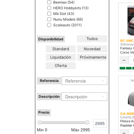
Beemax (54)
HERO Hobbykits (13)
Mb Slot (43)
Nunu Models (65)
Scaleauto (2011)
Todos
Disponibilidad
RC-SWC
Sideway
Standard
Novedad
Fantasy 
Corse Vi
Liquidación
Próximamente
2024
–
Oferta
Referencia
Descripción
Precio
GA-4668
GAAHLE
Pintura K
Rapidair
Min
0
Máx
2995
–