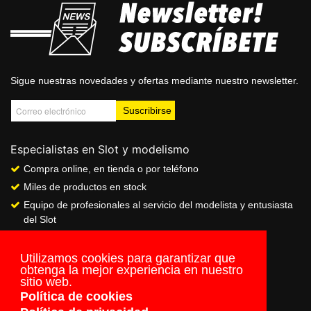
Sigue nuestras novedades y ofertas mediante nuestro newsletter.
Especialistas en Slot y modelismo
Compra online, en tienda o por teléfono
Miles de productos en stock
Equipo de profesionales al servicio del modelista y entusiasta
del Slot
Showroom & Club
Servicio de pago seguro online
Utilizamos cookies para garantizar que
obtenga la mejor experiencia en nuestro
Envios a todo el mundo
sitio web.
Política de cookies