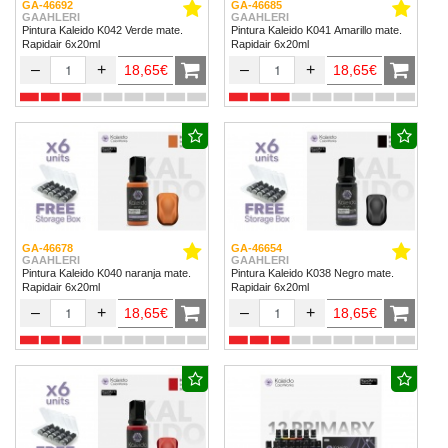
GA-46692
GA-46685
GAAHLERI
GAAHLERI
Pintura Kaleido K042 Verde mate.
Pintura Kaleido K041 Amarillo mate.
Rapidair 6x20ml
Rapidair 6x20ml
–
+
–
+
18,65€
18,65€
GA-46678
GA-46654
GAAHLERI
GAAHLERI
Pintura Kaleido K040 naranja mate.
Pintura Kaleido K038 Negro mate.
Rapidair 6x20ml
Rapidair 6x20ml
–
+
–
+
18,65€
18,65€