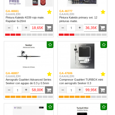
GA-46661
GA-46777
GAAHLERI
GAAHLERI
Pintura Kaleido K039 rojo mate.
Pintura Kaleido primary set. 12
Rapidair 6x20ml
pinturas matte.
–
+
–
+
18,65€
36,35€
GA-46807
GA-47606
GAAHLERI
GAAHLERI
Aerografo Gaahleri Advanced Series
Compresor Gaahleri TURBOX mini
Seeker con agujas de 0.3 y 0.5mm
con aerografo Seeker 0.3
–
+
–
+
58,00€
99,95€