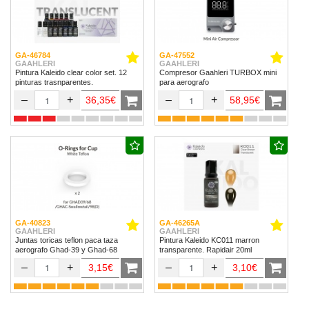
GA-46784
GA-47552
GAAHLERI
GAAHLERI
Pintura Kaleido clear color set. 12
Compresor Gaahleri TURBOX mini
pinturas trasnparentes.
para aerografo
–
+
–
+
36,35€
58,95€
GA-40823
GA-46265A
GAAHLERI
GAAHLERI
Juntas toricas teflon paca taza
Pintura Kaleido KC011 marron
aerografo Ghad-39 y Ghad-68
transparente. Rapidair 20ml
–
+
–
+
3,15€
3,10€