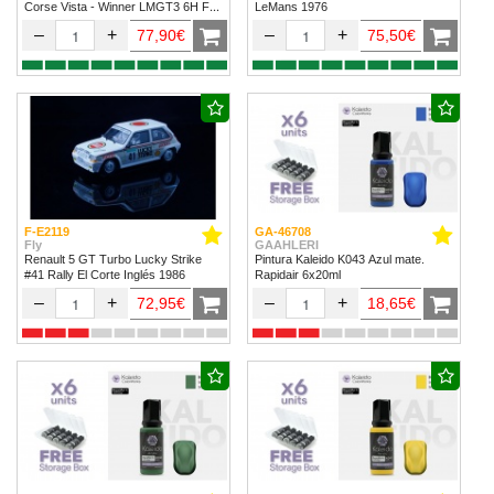
Corse Vista - Winner LMGT3 6H Fuji
LeMans 1976
2024
–
+
–
+
77,90€
75,50€
F-E2119
GA-46708
Fly
GAAHLERI
Renault 5 GT Turbo Lucky Strike
Pintura Kaleido K043 Azul mate.
#41 Rally El Corte Inglés 1986
Rapidair 6x20ml
–
+
–
+
72,95€
18,65€