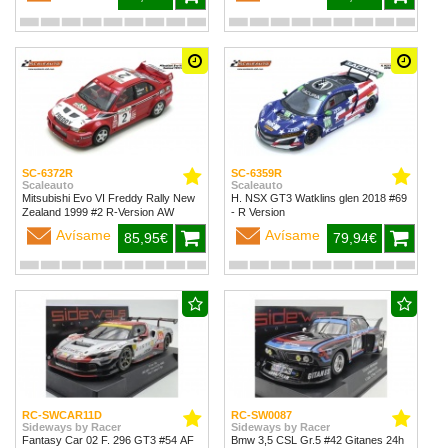
SC-6372R
SC-6359R
Scaleauto
Scaleauto
Mitsubishi Evo VI Freddy Rally New
H. NSX GT3 Watklins glen 2018 #69
Zealand 1999 #2 R-Version AW
- R Version
Avísame
Avísame
85,95€
79,94€
RC-SWCAR11D
RC-SW0087
Sideways by Racer
Sideways by Racer
Fantasy Car 02 F. 296 GT3 #54 AF
Bmw 3,5 CSL Gr.5 #42 Gitanes 24h