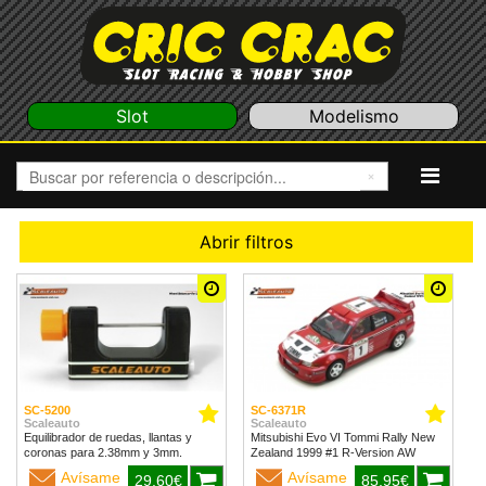
Slot
Modelismo
Abrir filtros
SC-5200
SC-6371R
Scaleauto
Scaleauto
Equilibrador de ruedas, llantas y
Mitsubishi Evo VI Tommi Rally New
coronas para 2.38mm y 3mm.
Zealand 1999 #1 R-Version AW
Avísame
Avísame
29,60€
85,95€