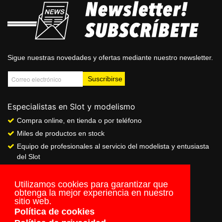
Sigue nuestras novedades y ofertas mediante nuestro newsletter.
Especialistas en Slot y modelismo
Compra online, en tienda o por teléfono
Miles de productos en stock
Equipo de profesionales al servicio del modelista y entusiasta
del Slot
Showroom & Club
Servicio de pago seguro online
Utilizamos cookies para garantizar que
obtenga la mejor experiencia en nuestro
Envios a todo el mundo
sitio web.
Política de cookies