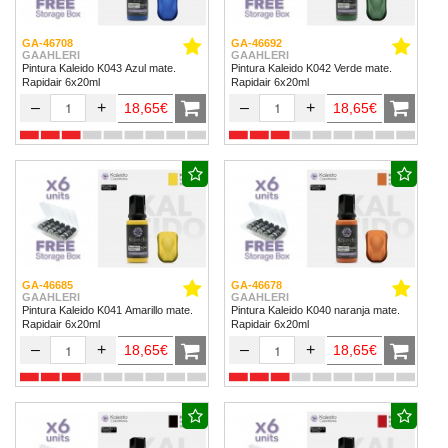
GA-46708
GA-46692
GAAHLERI
GAAHLERI
Pintura Kaleido K043 Azul mate.
Pintura Kaleido K042 Verde mate.
Rapidair 6x20ml
Rapidair 6x20ml
–
+
–
+
18,65€
18,65€
GA-46685
GA-46678
GAAHLERI
GAAHLERI
Pintura Kaleido K041 Amarillo mate.
Pintura Kaleido K040 naranja mate.
Rapidair 6x20ml
Rapidair 6x20ml
–
+
–
+
18,65€
18,65€