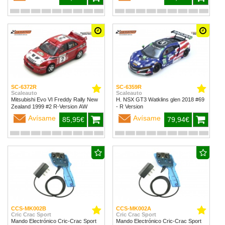
SC-6372R
SC-6359R
Scaleauto
Scaleauto
Mitsubishi Evo VI Freddy Rally New
H. NSX GT3 Watklins glen 2018 #69
Zealand 1999 #2 R-Version AW
- R Version
Avísame
Avísame
85,95€
79,94€
CCS-MK002B
CCS-MK002A
Cric Crac Sport
Cric Crac Sport
Mando Electrónico Cric-Crac Sport
Mando Electrónico Cric-Crac Sport