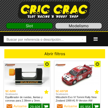
Slot
Modelismo
Abrir filtros
SC-5200
SC-6371R
Scaleauto
Scaleauto
Equilibrador de ruedas, llantas y
Mitsubishi Evo VI Tommi Rally New
coronas para 2.38mm y 3mm.
Zealand 1999 #1 R-Version AW
Avísame
Avísame
29,60€
85,95€