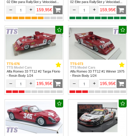
02 Elite para RallySlot y Velocidad
02 Elite para RallySlot y Velocidad
1/32 & 1/24.
1/32 & 1/24
–
+
–
+
159,95€
159,95€
TTS-076
TTS-073
TTS Model Cars
TTS Model Cars
Alfa Romeo 33 TT12 #2 Targa Florio
Alfa Romeo 33 TT12 #1 Winner 1975
- Resin Body 1/24
- Resin Body 1/24
–
+
–
+
195,95€
195,95€