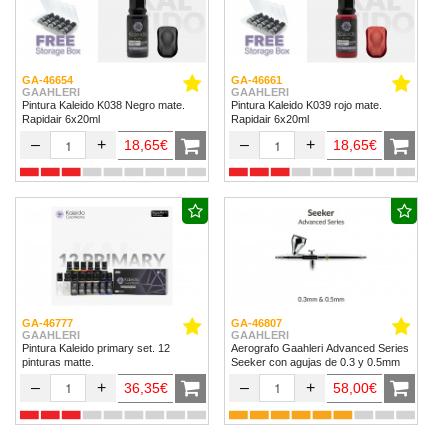
GA-46654
GA-46661
GAAHLERI
GAAHLERI
Pintura Kaleido K038 Negro mate.
Pintura Kaleido K039 rojo mate.
Rapidair 6x20ml
Rapidair 6x20ml
–
+
–
+
18,65€
18,65€
GA-46777
GA-46807
GAAHLERI
GAAHLERI
Pintura Kaleido primary set. 12
Aerografo Gaahleri Advanced Series
pinturas matte.
Seeker con agujas de 0.3 y 0.5mm
–
+
–
+
36,35€
58,00€