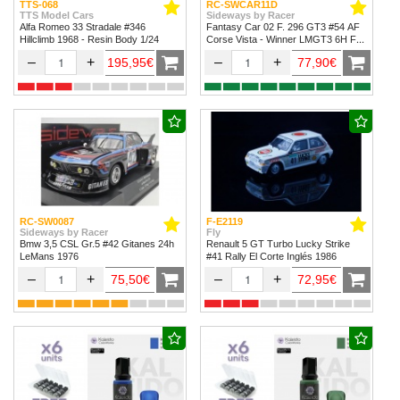
TTS-068
RC-SWCAR11D
TTS Model Cars
Sideways by Racer
Alfa Romeo 33 Stradale #346
Fantasy Car 02 F. 296 GT3 #54 AF
Hillclimb 1968 - Resin Body 1/24
Corse Vista - Winner LMGT3 6H Fuji
2024
–
+
–
+
195,95€
77,90€
RC-SW0087
F-E2119
Sideways by Racer
Fly
Bmw 3,5 CSL Gr.5 #42 Gitanes 24h
Renault 5 GT Turbo Lucky Strike
LeMans 1976
#41 Rally El Corte Inglés 1986
–
+
–
+
75,50€
72,95€