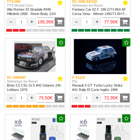
TTS-068
RC-SWCAR11D
TTS Model Cars
Sideways by Racer
Alfa Romeo 33 Stradale #346
Fantasy Car 02 F. 296 GT3 #54 AF
Hillclimb 1968 - Resin Body 1/24
Corse Vista - Winner LMGT3 6H Fuji
2024
–
+
–
+
195,95€
77,90€
RC-SW0087
F-E2119
Sideways by Racer
Fly
Bmw 3,5 CSL Gr.5 #42 Gitanes 24h
Renault 5 GT Turbo Lucky Strike
LeMans 1976
#41 Rally El Corte Inglés 1986
–
+
–
+
75,50€
72,95€