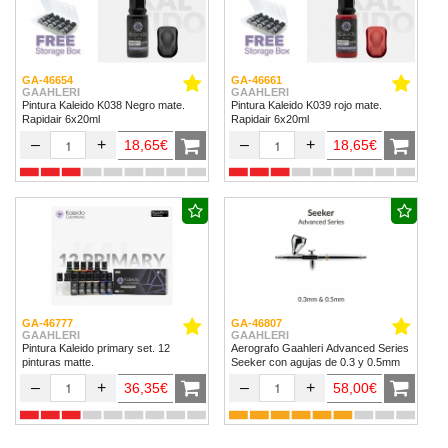
GA-46654
GA-46661
GAAHLERI
GAAHLERI
Pintura Kaleido K038 Negro mate.
Pintura Kaleido K039 rojo mate.
Rapidair 6x20ml
Rapidair 6x20ml
–
+
–
+
18,65€
18,65€
GA-46777
GA-46807
GAAHLERI
GAAHLERI
Pintura Kaleido primary set. 12
Aerografo Gaahleri Advanced Series
pinturas matte.
Seeker con agujas de 0.3 y 0.5mm
–
+
–
+
36,35€
58,00€