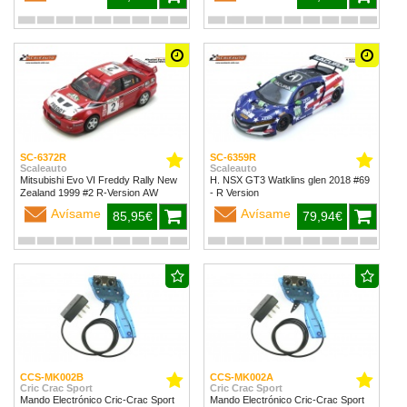
SC-6372R
SC-6359R
Scaleauto
Scaleauto
Mitsubishi Evo VI Freddy Rally New
H. NSX GT3 Watklins glen 2018 #69
Zealand 1999 #2 R-Version AW
- R Version
Avísame
Avísame
85,95€
79,94€
CCS-MK002B
CCS-MK002A
Cric Crac Sport
Cric Crac Sport
Mando Electrónico Cric-Crac Sport
Mando Electrónico Cric-Crac Sport