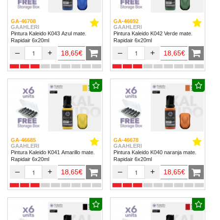
GA-46708
GA-46692
GAAHLERI
GAAHLERI
Pintura Kaleido K043 Azul mate.
Pintura Kaleido K042 Verde mate.
Rapidair 6x20ml
Rapidair 6x20ml
–
+
–
+
18,65€
18,65€
GA-46685
GA-46678
GAAHLERI
GAAHLERI
Pintura Kaleido K041 Amarillo mate.
Pintura Kaleido K040 naranja mate.
Rapidair 6x20ml
Rapidair 6x20ml
–
+
–
+
18,65€
18,65€