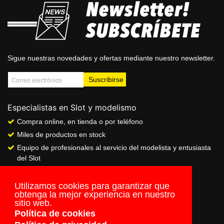
Sigue nuestras novedades y ofertas mediante nuestro newsletter.
Especialistas en Slot y modelismo
Compra online, en tienda o por teléfono
Miles de productos en stock
Equipo de profesionales al servicio del modelista y entusiasta
del Slot
Showroom & Club
Servicio de pago seguro online
Utilizamos cookies para garantizar que
obtenga la mejor experiencia en nuestro
Envios a todo el mundo
sitio web.
Política de cookies