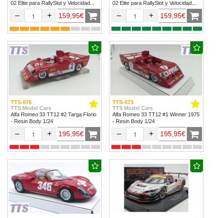
02 Elite para RallySlot y Velocidad
02 Elite para RallySlot y Velocidad
1/32 & 1/24.
1/32 & 1/24
–
+
–
+
159,95€
159,95€
TTS-076
TTS-073
TTS Model Cars
TTS Model Cars
Alfa Romeo 33 TT12 #2 Targa Florio
Alfa Romeo 33 TT12 #1 Winner 1975
- Resin Body 1/24
- Resin Body 1/24
–
+
–
+
195,95€
195,95€