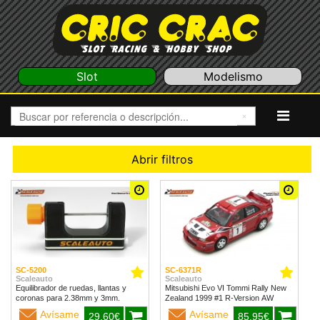
Slot
Modelismo
Abrir filtros
SC-5200
SC-6371R
Scaleauto
Scaleauto
Equilibrador de ruedas, llantas y
Mitsubishi Evo VI Tommi Rally New
coronas para 2.38mm y 3mm.
Zealand 1999 #1 R-Version AW
Avísame
Avísame
29,60€
85,95€